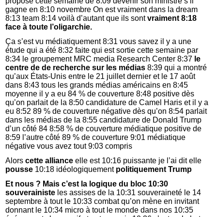
proposé cette semaine de 8:09 devenir son ministre s’il
gagne en 8:10 novembre On est vraiment dans la dream
8:13 team 8:14 voilà d’autant que ils sont
vraiment 8:18
face à toute l’oligarchie.
Ça s’est vu médiatiquement 8:31 vous savez il y a une
étude qui a été 8:32 faite qui est sortie cette semaine par
8:34 le groupement MRC media Research Center 8:37
le
centre de de recherche sur les médias
8:39 qui a montré
qu’aux États-Unis entre le 21 juillet dernier et le 17 août
dans 8:43 tous les grands médias américains en 8:45
moyenne il y a eu 84 % de couverture 8:48 positive dès
qu’on parlait de la 8:50 candidature de Camel Haris et il y a
eu 8:52 89 % de couverture négative dès qu’on 8:54 parlait
dans les médias de la 8:55 candidature de Donald Trump
d’un côté 84 8:58 % de couverture médiatique positive de
8:59 l’autre côté 89 % de couverture 9:01 médiatique
négative vous avez tout 9:03 compris
Alors
cette alliance
elle est 10:16 puissante je l’ai dit elle
pousse
10:18 idéologiquement
politiquement Trump
Et nous ? Mais c’est la logique du bloc 10:30
souverainiste
les assises de la 10:31 souveraineté le 14
septembre à tout le 10:33 combat qu’on mène en invitant
donnant le 10:34 micro à tout le monde dans nos 10:35