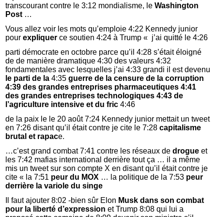
transcourant contre le 3:12 mondialisme, le
Washington
Post
…
Vous allez voir les mots qu’emploie 4:22 Kennedy junior
pour
expliquer
ce soutien 4:24 à Trump « j’ai quitté le 4:26
parti démocrate en octobre parce qu’il 4:28 s’était éloigné
de de manière dramatique 4:30 des valeurs 4:32
fondamentales avec lesquelles j’ai 4:33 grandi il est devenu
le parti de la
4:35
guerre de la censure de la corruption
4:39 des grandes entreprises pharmaceutiques 4:41
des grandes entreprises technologiques 4:43 de
l’agriculture intensive et du fric
4:46
de la paix le le 20 août 7:24 Kennedy junior mettait un tweet
en 7:26 disant qu’il était contre je cite le 7:28
capitalisme
brutal et rapac
e.
…c’est grand combat 7:41 contre les réseaux de
drogue
et
les 7:42 mafias international derrière tout ça … il a même
mis un tweet sur son compte X en disant qu’il était contre je
cite « la 7:51
peur du MOX
… la politique de la 7:53
peur
derrière la variole du singe
Il faut ajouter 8:02 -bien sûr Elon
Musk dans son combat
pour la liberté d’expression
et Trump 8:08 qui lui a