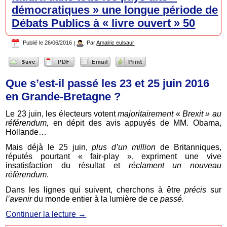
démocratiques » une longue période de
Débats Publics à « livre ouvert » 50
Publié le
26/06/2016
|
Par
Amalric eulsaur
Que s’est-il passé les 23 et 25 juin 2016
en Grande-Bretagne ?
Le 23 juin, les électeurs votent
majoritairement
«
Brexit » au
référendum,
en dépit des avis appuyés de MM. Obama,
Hollande…
Mais déjà le 25 juin,
plus d’un million
de Britanniques,
réputés pourtant « fair-play », expriment une vive
insatisfaction du résultat et
réclament un nouveau
référendum
.
Dans les lignes qui suivent, cherchons à être
précis
sur
l’avenir
du monde entier à la lumière de ce
passé.
Continuer la lecture
→