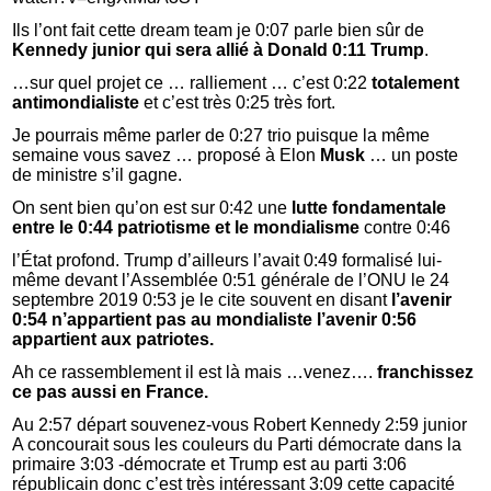
Ils l’ont fait cette dream team je 0:07 parle bien sûr de
Kennedy junior qui sera allié à Donald 0:11 Trump
.
…sur quel projet ce … ralliement … c’est 0:22
totalement
antimondialiste
et c’est très 0:25 très fort.
Je pourrais même parler de 0:27 trio puisque la même
semaine vous savez … proposé à Elon
Musk
… un poste
de ministre s’il gagne.
On sent bien qu’on est sur 0:42 une
lutte fondamentale
entre le 0:44 patriotisme et le mondialisme
contre 0:46
l’État profond. Trump d’ailleurs l’avait 0:49 formalisé lui-
même devant l’Assemblée 0:51 générale de l’ONU le 24
septembre 2019 0:53 je le cite souvent en disant
l’avenir
0:54 n’appartient pas au mondialiste l’avenir 0:56
appartient aux patriotes.
Ah ce rassemblement il est là mais …venez….
franchissez
ce pas aussi en France.
Au 2:57 départ souvenez-vous Robert Kennedy 2:59 junior
A concourait sous les couleurs du Parti démocrate dans la
primaire 3:03 -démocrate et Trump est au parti 3:06
républicain donc c’est très intéressant 3:09 cette capacité