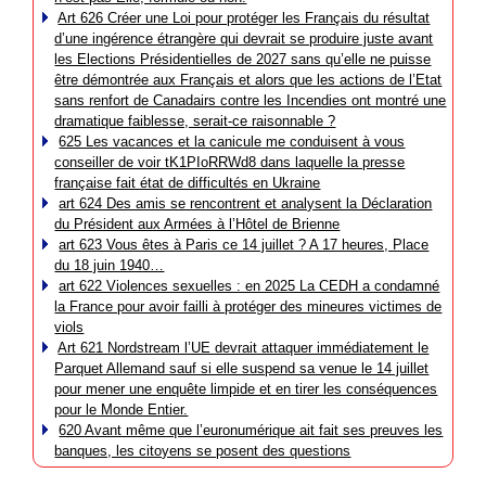
Art 626 Créer une Loi pour protéger les Français du résultat
d’une ingérence étrangère qui devrait se produire juste avant
les Elections Présidentielles de 2027 sans qu’elle ne puisse
être démontrée aux Français et alors que les actions de l’Etat
sans renfort de Canadairs contre les Incendies ont montré une
dramatique faiblesse, serait-ce raisonnable ?
625 Les vacances et la canicule me conduisent à vous
conseiller de voir tK1PIoRRWd8 dans laquelle la presse
française fait état de difficultés en Ukraine
art 624 Des amis se rencontrent et analysent la Déclaration
du Président aux Armées à l’Hôtel de Brienne
art 623 Vous êtes à Paris ce 14 juillet ? A 17 heures, Place
du 18 juin 1940…
art 622 Violences sexuelles : en 2025 La CEDH a condamné
la France pour avoir failli à protéger des mineures victimes de
viols
Art 621 Nordstream l’UE devrait attaquer immédiatement le
Parquet Allemand sauf si elle suspend sa venue le 14 juillet
pour mener une enquête limpide et en tirer les conséquences
pour le Monde Entier.
620 Avant même que l’euronumérique ait fait ses preuves les
banques, les citoyens se posent des questions