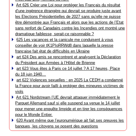
Art 626 Créer une Loi pour protéger les Français du résultat
d’une ingérence étrangère qui devrait se produire juste avant
les Elections Présidentielles de 2027 sans qu’elle ne puisse
être démontrée aux Français et alors que les actions de l’Etat
sans renfort de Canadairs contre les Incendies ont montré une
dramatique faiblesse, serait-ce raisonnable ?
625 Les vacances et la canicule me conduisent à vous
conseiller de voir tK1PIoRRWd8 dans laquelle la presse
française fait état de difficultés en Ukraine
art 624 Des amis se rencontrent et analysent la Déclaration
du Président aux Armées à l’Hôtel de Brienne
art 623 Vous êtes à Paris ce 14 juillet ? A 17 heures, Place
du 18 juin 1940…
art 622 Violences sexuelles : en 2025 La CEDH a condamné
la France pour avoir failli à protéger des mineures victimes de
viols
Art 621 Nordstream l’UE devrait attaquer immédiatement le
Parquet Allemand sauf si elle suspend sa venue le 14 juillet
pour mener une enquête limpide et en tirer les conséquences
pour le Monde Entier.
620 Avant même que l’euronumérique ait fait ses preuves les
banques, les citoyens se posent des questions