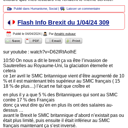
Publié dans
Humanisme
,
Social
|
Laisser un commentaire
Flash Info Brexit du 1/04/24 309
Publié le
04/04/2024
|
Par
Amalric eulsaur
sur youtube : watch?v=D62IRtAolhE
10:50 On nous a dit le brexit ça va être l’invasion de
Sauterelles au Royaume-Uni, la glaciation éternelle et
cetera
ce 1er avril le SMIC britannique vient d’être augmenté de 10
% et il est maintenant très supérieur au SMIC français ( 15
18 % de plus…) l’écart ne fait que croître et
en plus il y a que 5 % des Britanniques qui sont au SMIC
contre 17 % des Français
donc ça veut dire qu’en en plus ils ont des salaires au-
dessus …
avant le Brexit le SMIC britannique d’abord n’existait pas ou
était plus limité, puis ensuite il était inférieur au SMIC
français maintenant ça s’est inversé.