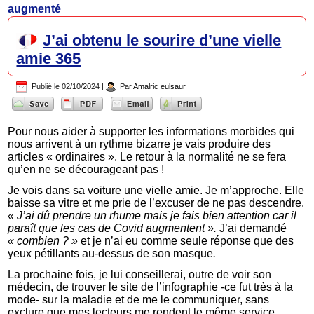
augmenté
J’ai obtenu le sourire d’une vielle
amie 365
Publié le
02/10/2024
|
Par
Amalric eulsaur
Pour nous aider à supporter les informations morbides qui
nous arrivent à un rythme bizarre je vais produire des
articles « ordinaires ». Le retour à la normalité ne se fera
qu’en ne se décourageant pas !
Je vois dans sa voiture une vielle amie. Je m’approche. Elle
baisse sa vitre et me prie de l’excuser de ne pas descendre.
« J’ai dû prendre un rhume mais je fais bien attention car il
paraît que les cas de Covid augmentent ».
J’ai demandé
« combien ? »
et je n’ai eu comme seule réponse que des
yeux pétillants au-dessus de son masque
.
La prochaine fois, je lui conseillerai, outre de voir son
médecin, de trouver le site de l’infographie -ce fut très à la
mode- sur la maladie et de me le communiquer, sans
exclure que mes lecteurs me rendent le même service.