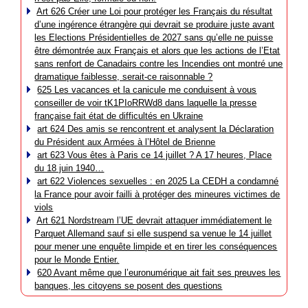
Art 626 Créer une Loi pour protéger les Français du résultat
d’une ingérence étrangère qui devrait se produire juste avant
les Elections Présidentielles de 2027 sans qu’elle ne puisse
être démontrée aux Français et alors que les actions de l’Etat
sans renfort de Canadairs contre les Incendies ont montré une
dramatique faiblesse, serait-ce raisonnable ?
625 Les vacances et la canicule me conduisent à vous
conseiller de voir tK1PIoRRWd8 dans laquelle la presse
française fait état de difficultés en Ukraine
art 624 Des amis se rencontrent et analysent la Déclaration
du Président aux Armées à l’Hôtel de Brienne
art 623 Vous êtes à Paris ce 14 juillet ? A 17 heures, Place
du 18 juin 1940…
art 622 Violences sexuelles : en 2025 La CEDH a condamné
la France pour avoir failli à protéger des mineures victimes de
viols
Art 621 Nordstream l’UE devrait attaquer immédiatement le
Parquet Allemand sauf si elle suspend sa venue le 14 juillet
pour mener une enquête limpide et en tirer les conséquences
pour le Monde Entier.
620 Avant même que l’euronumérique ait fait ses preuves les
banques, les citoyens se posent des questions