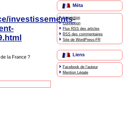
Méta
ce/investissements-
Inscription
Connexion
ent-
Flux
RSS
des articles
RSS
des commentaires
9.html
Site de WordPress-FR
Liens
 de la France ?
Facebook de l’auteur
Mention Légale