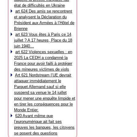
état de difficultés en Ukraine
art 624 Des amis se rencontrent
et analysent la Déclaration du
Président aux Armées à l’Hôtel de
Brienne
art 623 Vous êtes à Paris ce 14
juillet ? A 17 heures, Place du 18
juin 1940…
art 622 Violences sexuelles : en
2025 La CEDH a condamné la
France pour avoir failli à protéger
des mineures victimes de viols
Art 621 Nordstream l’UE devrait
attaquer immédiatement le
Parquet Allemand sauf si elle
suspend sa venue le 14 juillet
pour mener une enquête limpide et
en tirer les conséquences pour le
Monde Entier.
620 Avant même que
l’euronumérique ait fait ses
preuves les banques, les citoyens
se posent des questions