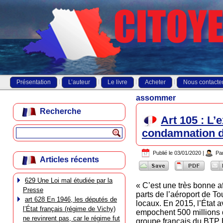
Présentation
L’auteur
Le livre
Acheter
Nous contacte
assommer
Recherche
Art 105 : L’
condamnation de
Publié le
03/01/2020
|
Pa
Articles récents
629 Une Loi mal étudiée par la
« C’est une très bonne af
Presse
parts de l’aéroport de To
art 628 En 1946, les députés de
locaux. En 2015, l’État a
l’État français (régime de Vichy)
empochent 500 millions d
ne revinrent pas, car le régime fut
groupe français du BTP E