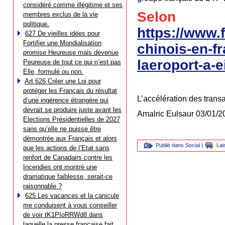
considéré comme illégitime et ses
Selon
membres exclus de la vie
politique.
https://www.
627 De vieilles idées pour
Fortifier une Mondialisation
chinois-en-f
promise Heureuse mais devenue
laeroport-a-e
Peureuse de tout ce qui n’est pas
Elle, formulé ou non.
Art 626 Créer une Loi pour
protéger les Français du résultat
L’accélération des transa
d’une ingérence étrangère qui
devrait se produire juste avant les
Amalric Eulsaur 03/01/2
Elections Présidentielles de 2027
sans qu’elle ne puisse être
démontrée aux Français et alors
Publié dans
Social
|
Lai
que les actions de l’Etat sans
renfort de Canadairs contre les
Incendies ont montré une
dramatique faiblesse, serait-ce
raisonnable ?
625 Les vacances et la canicule
me conduisent à vous conseiller
de voir tK1PIoRRWd8 dans
laquelle la presse française fait