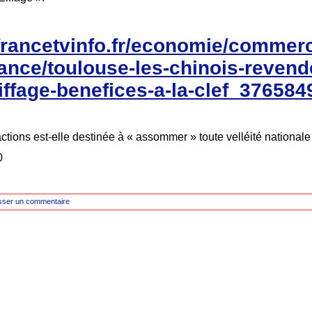
francetvinfo.fr/economie/commer
rance/toulouse-les-chinois-revend
iffage-benefices-a-la-clef_376584
ctions est-elle destinée à « assommer » toute velléité nationale
0
sser un commentaire