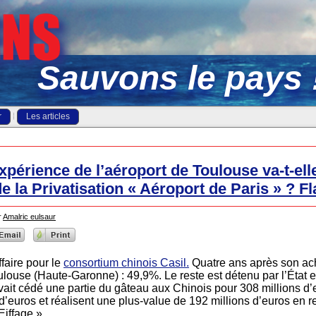
Sauvons le pays 
r
Les articles
expérience de l’aéroport de Toulouse va-t-ell
 la Privatisation « Aéroport de Paris » ? F
r
Amalric eulsaur
faire pour le
consortium chinois Casil.
Quatre ans après son ach
ulouse (Haute-Garonne) : 49,9%. Le reste est détenu par l’État e
vait cédé une partie du gâteau aux Chinois pour 308 millions d’e
’euros et réalisent une plus-value de 192 millions d’euros en r
iffage ».