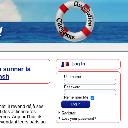
!
Log In
e sonner la
lash
Username
Password
Remember Me
at, il revend déjà ses
t des actionnaires
Register
uros. Aujourd’hui, ils
Lost your password?
evendant leurs parts au