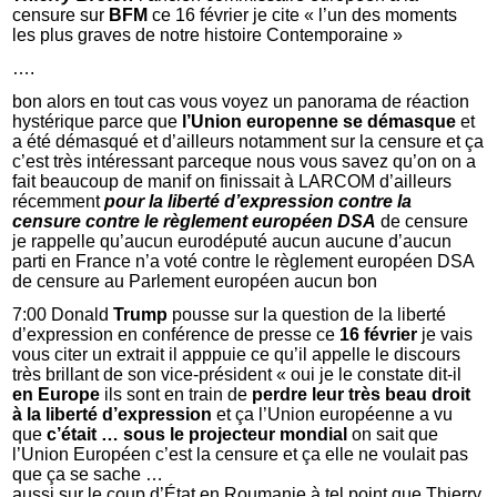
censure sur
BFM
ce 16 février je cite « l’un des moments
les plus graves de notre histoire Contemporaine »
….
bon alors en tout cas vous voyez un panorama de réaction
hystérique parce que
l’Union europenne se démasque
et
a été démasqué et d’ailleurs notamment sur la censure et ça
c’est très intéressant parceque nous vous savez qu’on on a
fait beaucoup de manif on finissait à LARCOM d’ailleurs
récemment
pour la liberté d’expression
contre la
censure
contre le règlement européen DSA
de censure
je rappelle qu’aucun eurodéputé aucun aucune d’aucun
parti en France n’a voté contre le règlement européen DSA
de censure au Parlement européen aucun bon
7:00 Donald
Trump
pousse sur la question de la liberté
d’expression en conférence de presse ce
16 février
je vais
vous citer un extrait il apppuie ce qu’il appelle le discours
très brillant de son vice-président « oui je le constate dit-il
en Europe
ils sont en train de
perdre leur très beau droit
à la liberté d’expression
et ça l’Union européenne a vu
que
c’était … sous le projecteur mondial
on sait que
l’Union Européen c’est la censure et ça elle ne voulait pas
que ça se sache …
aussi sur le coup d’État en Roumanie à tel point que Thierry