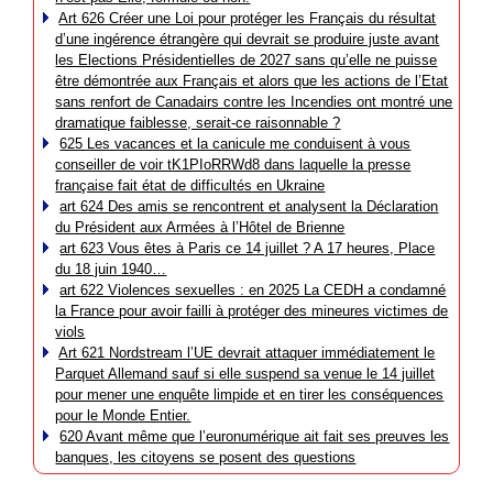
Art 626 Créer une Loi pour protéger les Français du résultat
d’une ingérence étrangère qui devrait se produire juste avant
les Elections Présidentielles de 2027 sans qu’elle ne puisse
être démontrée aux Français et alors que les actions de l’Etat
sans renfort de Canadairs contre les Incendies ont montré une
dramatique faiblesse, serait-ce raisonnable ?
625 Les vacances et la canicule me conduisent à vous
conseiller de voir tK1PIoRRWd8 dans laquelle la presse
française fait état de difficultés en Ukraine
art 624 Des amis se rencontrent et analysent la Déclaration
du Président aux Armées à l’Hôtel de Brienne
art 623 Vous êtes à Paris ce 14 juillet ? A 17 heures, Place
du 18 juin 1940…
art 622 Violences sexuelles : en 2025 La CEDH a condamné
la France pour avoir failli à protéger des mineures victimes de
viols
Art 621 Nordstream l’UE devrait attaquer immédiatement le
Parquet Allemand sauf si elle suspend sa venue le 14 juillet
pour mener une enquête limpide et en tirer les conséquences
pour le Monde Entier.
620 Avant même que l’euronumérique ait fait ses preuves les
banques, les citoyens se posent des questions