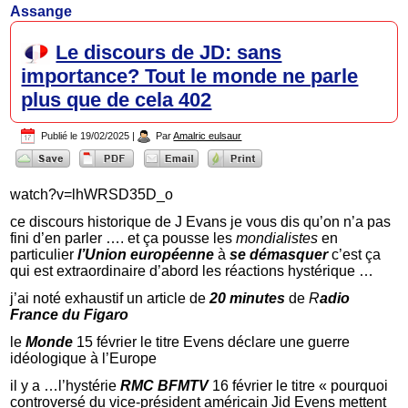
Assange
Le discours de JD: sans
importance? Tout le monde ne parle
plus que de cela 402
Publié le
19/02/2025
|
Par
Amalric eulsaur
watch?v=lhWRSD35D_o
ce discours historique de J Evans je vous dis qu’on n’a pas
fini d’en parler …. et ça pousse les
mondialistes
en
particulier
l’Union européenne
à
se démasquer
c’est ça
qui est extraordinaire d’abord les réactions hystérique …
j’ai noté exhaustif un article de
20 minutes
de
R
adio
France du Figaro
le
Monde
15 février le titre Evens déclare une guerre
idéologique à l’Europe
il y a …l’hystérie
RMC BFMTV
16 février le titre « pourquoi
controversé du vice-président américain Jid Evens mettent