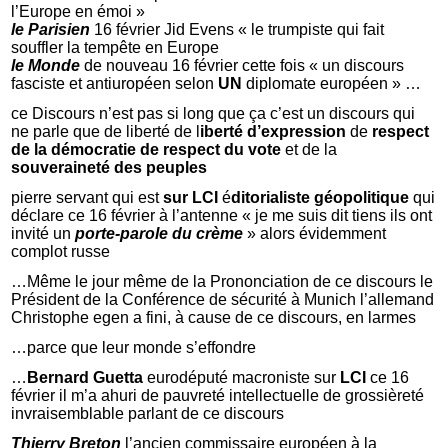
l’Europe en émoi »
le Parisien
16 février Jid Evens « le trumpiste qui fait
souffler la tempête en Europe
le Monde
de nouveau 16 février cette fois « un discours
fasciste et antiuropéen selon
UN
diplomate européen » …
ce Discours n’est pas si long que ça c’est un discours qui
ne parle que de liberté de l
iberté d’expression
de
respect
de la démocratie
de respect du vote
et de la
souveraineté des peuples
pierre servant qui est
sur LCI
é
ditorialiste géopolitique
qui
déclare ce 16 février à l’antenne « je me suis dit tiens ils ont
invité un
porte-parole du crème
» alors évidemment
complot russe
…Même le jour même de la Prononciation de ce discours le
Président de la Conférence de sécurité à Munich l’allemand
Christophe egen a fini, à cause de ce discours, en larmes
…parce que leur monde s’effondre
…
Bernard Guetta
eurodéputé macroniste sur
LCI
ce 16
février il m’a ahuri de pauvreté intellectuelle de grossièreté
invraisemblable parlant de ce discours
Thierry Breton
l’ancien commissaire européen à la