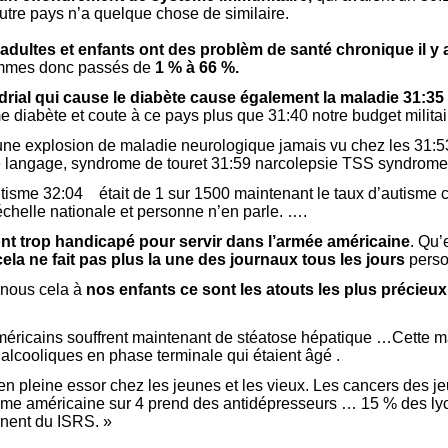
utre pays n’a quelque chose de similaire.
adultes et enfants ont des problèm de santé chronique il y a 
mmes donc passés de
1 % à 66 %.
rial qui cause le diabète cause également la maladie 31:35
diabète et coute à ce pays plus que 31:40 notre budget militai
une explosion de maladie neurologique jamais vu chez les 31:
 le langage, syndrome de touret 31:59 narcolepsie TSS syndrome
utisme 32:04 était de 1 sur 1500 maintenant le taux d’autisme c
échelle nationale et personne n’en parle. ….
nt trop handicapé pour servir dans l’armée américaine
. Qu’
ela ne fait pas plus la une des journaux tous les jours
perso
-nous cela à
nos enfants ce sont les atouts les plus précie
éricains souffrent maintenant de stéatose hépatique …Cette ma
s alcooliques en phase terminale qui étaient âgé .
en pleine essor chez les jeunes et les vieux. Les cancers des j
e américaine sur 4 prend des antidépresseurs … 15 % des lyc
nnent du ISRS. »