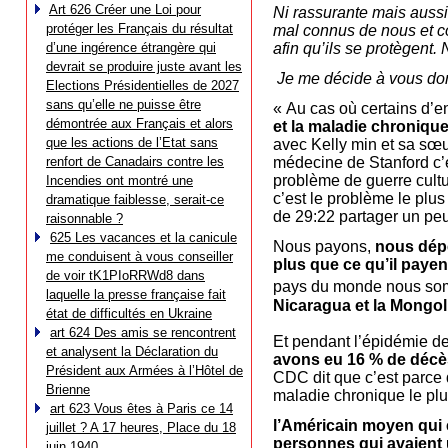
Art 626 Créer une Loi pour
Ni rassurante mais aussi 
protéger les Français du résultat
mal connus de nous et co
d’une ingérence étrangère qui
afin qu’ils se protègent
devrait se produire juste avant les
Je me décide à vous donn
Elections Présidentielles de 2027
sans qu’elle ne puisse être
« Au cas où certains d’e
démontrée aux Français et alors
et la maladie chroniqu
que les actions de l’Etat sans
avec Kelly min et sa sœ
renfort de Canadairs contre les
médecine de Stanford c’
problème de guerre cultu
Incendies ont montré une
c’est le problème le plu
dramatique faiblesse, serait-ce
de 29:22 partager un peu 
raisonnable ?
625 Les vacances et la canicule
Nous payons,
nous dépe
me conduisent à vous conseiller
plus que ce qu’il payen
de voir tK1PIoRRWd8 dans
pays du monde nous so
laquelle la presse française fait
Nicaragua et la Mongol
état de difficultés en Ukraine
art 624 Des amis se rencontrent
Et pendant l’épidémie d
et analysent la Déclaration du
avons eu 16 % de décès
Président aux Armées à l’Hôtel de
CDC dit que c’est parce
Brienne
maladie chronique le plu
art 623 Vous êtes à Paris ce 14
l’Américain moyen qui 
juillet ? A 17 heures, Place du 18
personnes qui avaient
juin 1940…