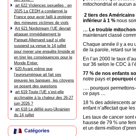
mitochondrial et aucun a
art 622 Violences sexuelles : en
2025 La CEDH a condamné la
2 tiers des Américains 
France pour avoir failli à protéger
inférieur à 1 %
nous so
des mineures victimes de viols
Art 621 Nordstream l’UE devrait
… Le trouble mitochond
attaquer immédiatement le
maintenant classé comme 
Parquet Allemand sauf si elle
Chaque année il y a eu 
suspend sa venue le 14 juillet
de la parole, retard sur
pour mener une enquête limpide et
en tirer les conséquences pour le
En l’an 2000 le taux d’a
Monde Entier.
sur 36 selon le CDC à l’
620 Avant même que
77 % de nos enfants so
l’euronumérique ait fait ses
notre pays et
pourquoi c
preuves les banques, les citoyens
se posent des questions
…. pourquoi permettons
art 619 Toute l’UE s’est-elle
ce pays …
acclimatée à la chaleur des 26-27
18 % des adolescents am
juin 2026 ?
enfant n’affectait que le
art 618 Le défilé euro-Ukrainien
du 14 juillet
Les taux de cancer sont 
hausse de 79 % une femm
et un demi-million d’pre
Catégories