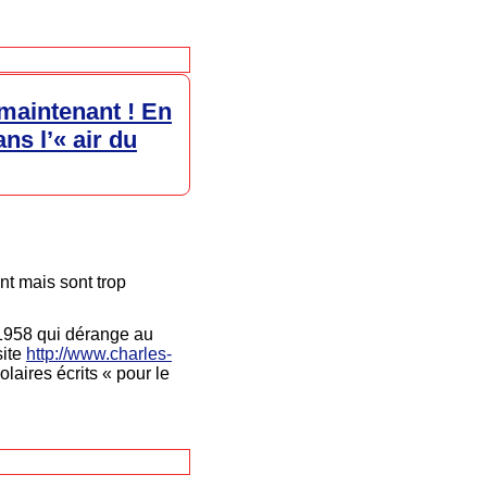
 maintenant ! En
ns l’« air du
nt mais sont trop
0-1958 qui dérange au
site
http://www.charles-
laires écrits « pour le