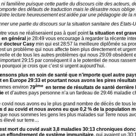
ni familière puisque cette partie du discours cite des acteurs, 
mporte des défauts de traduction mais le désastre nous oblige 
. Notre lecture heureusement est aidée par une pédagogie de la n
er une partie du discours sur la situation sanitaire des Etats-U
ntre vous ne réaliseraient pas à quel point
la situation est grav
e en général
je 28:49 vous encourage à regarder la récente inte
ur
docteur Casy
min qui est 28:57 la meilleure diplômée sa pro
est un problème qui nous affecte bien plus directement et urge
relle et de tous les autres problèmes qui nous 29:09 obsèdent e
s important 29:15 par conséquent il a le potentiel de nous rasse
pourquoi je crois que c’est si urgent aujourd’hui.
nsons plus en soin de santé que n’importe quel autre pays 
t en Europe 29:33 et pourtant nous avons les pires résultat
ème
mmes environ
79
en terme de résultats de santé derrière 
ie
et d’autres pays personne n’a un fardeau de 29:46 maladie
e covid nous avons eu le plus grand nombre de décès de tous 
 d au covid et nous avons eu que 0,2 % de la population 
 que nous sommes les gens les plus malades sur Terre nous avo
s élevé sur terre…
est mort du covid avait 3,8 maladies 30:13 chroniques donc
 un effondrement de système immunitaire,
qui avaient un 30