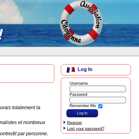
!
Log In
Username
Password
Remember Me
orais totalement la
rnalistes et nombreux
Register
Lost your password?
contredit par personne.