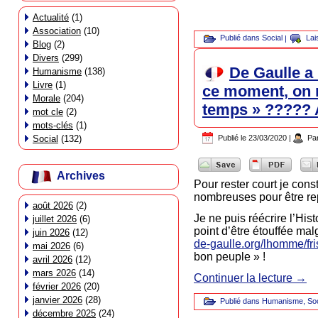
Actualité
(1)
Association
(10)
Publié dans
Social
|
Lai
Blog
(2)
Divers
(299)
De Gaulle a 
Humanisme
(138)
Livre
(1)
ce moment, on n
Morale
(204)
temps » ????? 
mot cle
(2)
mots-clés
(1)
Publié le
23/03/2020
|
Pa
Social
(132)
Archives
Pour rester court je cons
nombreuses pour être re
août 2026
(2)
Je ne puis réécrire l’His
juillet 2026
(6)
point d’être étouffée malg
juin 2026
(12)
de-gaulle.org/lhomme/fr
mai 2026
(6)
bon peuple » !
avril 2026
(12)
mars 2026
(14)
Continuer la lecture
→
février 2026
(20)
janvier 2026
(28)
Publié dans
Humanisme
,
Soc
décembre 2025
(24)