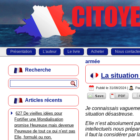
Présentation
L’auteur
Le livre
Acheter
Nous contacte
armée
Recherche
La situatio
Publié le
31/08/2024
|
Pa
Articles récents
Je connaissais vaguement
627 De vieilles idées pour
situation désastreuse.
Fortifier une Mondialisation
Elle n’est absolument pa
promise Heureuse mais devenue
intellectuels nous prépare
Peureuse de tout ce qui n’est pas
il faut la considérer par
Elle, formulé ou non.