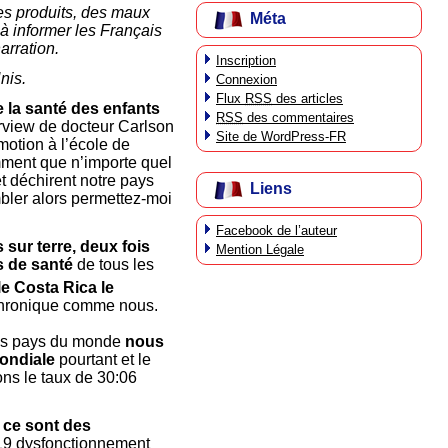
des produits, des maux
Méta
à informer les Français
arration.
Inscription
nis.
Connexion
Flux
RSS
des articles
e la santé des enfants
RSS
des commentaires
rview de docteur Carlson
Site de WordPress-FR
motion à l’école de
mment que n’importe quel
t déchirent notre pays
Liens
mbler alors permettez-moi
Facebook de l’auteur
sur terre, deux fois
Mention Légale
s de santé
de tous les
le Costa Rica le
 chronique comme nous.
les pays du monde
nous
mondiale
pourtant et le
ns le taux de 30:06
 ce sont des
:19 dysfonctionnement