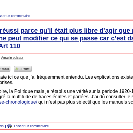
sser un commentaire
réussi parce qu’il était plus libre d’agir que
e peut modifier ce qui se passe car c’est da
Art 110
r
Amalric eulsaur
tate ici ce que j’ai fréquemment entendu. Les explications existe
prises.
toire, la Politique mais je rétablis une vérité sur la période 192
ré la multitude de traces écrites et parlées. J’ai dû consulter le 
ise-chronologique/
qui n’est pas plus sélectif que les manuels sco
ial
|
Laisser un commentaire