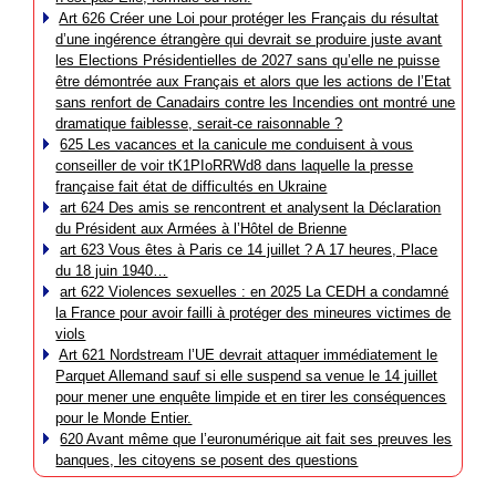
Art 626 Créer une Loi pour protéger les Français du résultat
d’une ingérence étrangère qui devrait se produire juste avant
les Elections Présidentielles de 2027 sans qu’elle ne puisse
être démontrée aux Français et alors que les actions de l’Etat
sans renfort de Canadairs contre les Incendies ont montré une
dramatique faiblesse, serait-ce raisonnable ?
625 Les vacances et la canicule me conduisent à vous
conseiller de voir tK1PIoRRWd8 dans laquelle la presse
française fait état de difficultés en Ukraine
art 624 Des amis se rencontrent et analysent la Déclaration
du Président aux Armées à l’Hôtel de Brienne
art 623 Vous êtes à Paris ce 14 juillet ? A 17 heures, Place
du 18 juin 1940…
art 622 Violences sexuelles : en 2025 La CEDH a condamné
la France pour avoir failli à protéger des mineures victimes de
viols
Art 621 Nordstream l’UE devrait attaquer immédiatement le
Parquet Allemand sauf si elle suspend sa venue le 14 juillet
pour mener une enquête limpide et en tirer les conséquences
pour le Monde Entier.
620 Avant même que l’euronumérique ait fait ses preuves les
banques, les citoyens se posent des questions