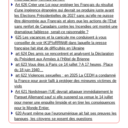
Art 626 Créer une Loi pour protéger les Français du résultat
d’une ingérence étrangère qui devrait se produire juste avant
les Elections Présidentielles de 2027 sans qu’elle ne puisse
être démontrée aux Français et alors que les actions de l’Etat
sans renfort de Canadairs contre les Incendies ont montré une
dramatique faiblesse, serait-ce raisonnable ?
625 Les vacances et la canicule me conduisent à vous
conseiller de voir tK1PIoRRWd8 dans laquelle la presse
française fait état de difficultés en Ukraine
art 624 Des amis se rencontrent et analysent la Déclaration
du Président aux Armées à l’Hôtel de Brienne
art 623 Vous êtes à Paris ce 14 juillet ? A 17 heures, Place
du 18 juin 1940…
art 622 Violences sexuelles : en 2025 La CEDH a condamné
la France pour avoir failli à protéger des mineures victimes de
viols
Art 621 Nordstream l’UE devrait attaquer immédiatement le
Parquet Allemand sauf si elle suspend sa venue le 14 juillet
pour mener une enquête limpide et en tirer les conséquences
pour le Monde Entier.
620 Avant même que l’euronumérique ait fait ses preuves les
banques, les citoyens se posent des questions