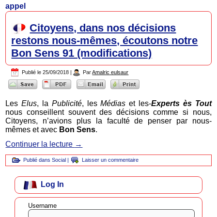
appel
Citoyens, dans nos décisions
restons nous-mêmes, écoutons notre
Bon Sens 91 (modifications)
Publié le
25/09/2018
|
Par
Amalric eulsaur
Les
Elus
, la
Publicité
, les
Médias
et les-
Experts ès Tout
nous conseillent souvent des décisions comme si nous,
Citoyens, n’avions plus la faculté de penser par nous-
mêmes et avec
Bon Sens
.
Continuer la lecture
→
Publié dans
Social
|
Laisser un commentaire
Log In
Username