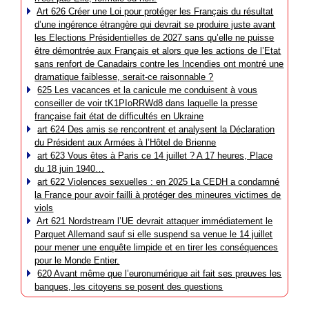
Art 626 Créer une Loi pour protéger les Français du résultat
d’une ingérence étrangère qui devrait se produire juste avant
les Elections Présidentielles de 2027 sans qu’elle ne puisse
être démontrée aux Français et alors que les actions de l’Etat
sans renfort de Canadairs contre les Incendies ont montré une
dramatique faiblesse, serait-ce raisonnable ?
625 Les vacances et la canicule me conduisent à vous
conseiller de voir tK1PIoRRWd8 dans laquelle la presse
française fait état de difficultés en Ukraine
art 624 Des amis se rencontrent et analysent la Déclaration
du Président aux Armées à l’Hôtel de Brienne
art 623 Vous êtes à Paris ce 14 juillet ? A 17 heures, Place
du 18 juin 1940…
art 622 Violences sexuelles : en 2025 La CEDH a condamné
la France pour avoir failli à protéger des mineures victimes de
viols
Art 621 Nordstream l’UE devrait attaquer immédiatement le
Parquet Allemand sauf si elle suspend sa venue le 14 juillet
pour mener une enquête limpide et en tirer les conséquences
pour le Monde Entier.
620 Avant même que l’euronumérique ait fait ses preuves les
banques, les citoyens se posent des questions