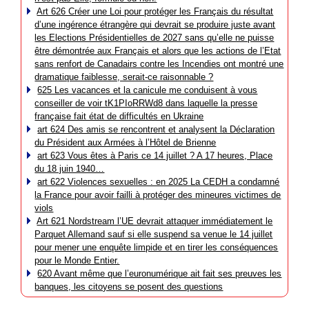
Art 626 Créer une Loi pour protéger les Français du résultat
d’une ingérence étrangère qui devrait se produire juste avant
les Elections Présidentielles de 2027 sans qu’elle ne puisse
être démontrée aux Français et alors que les actions de l’Etat
sans renfort de Canadairs contre les Incendies ont montré une
dramatique faiblesse, serait-ce raisonnable ?
625 Les vacances et la canicule me conduisent à vous
conseiller de voir tK1PIoRRWd8 dans laquelle la presse
française fait état de difficultés en Ukraine
art 624 Des amis se rencontrent et analysent la Déclaration
du Président aux Armées à l’Hôtel de Brienne
art 623 Vous êtes à Paris ce 14 juillet ? A 17 heures, Place
du 18 juin 1940…
art 622 Violences sexuelles : en 2025 La CEDH a condamné
la France pour avoir failli à protéger des mineures victimes de
viols
Art 621 Nordstream l’UE devrait attaquer immédiatement le
Parquet Allemand sauf si elle suspend sa venue le 14 juillet
pour mener une enquête limpide et en tirer les conséquences
pour le Monde Entier.
620 Avant même que l’euronumérique ait fait ses preuves les
banques, les citoyens se posent des questions