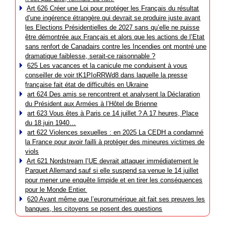
Art 626 Créer une Loi pour protéger les Français du résultat
d’une ingérence étrangère qui devrait se produire juste avant
les Elections Présidentielles de 2027 sans qu’elle ne puisse
être démontrée aux Français et alors que les actions de l’Etat
sans renfort de Canadairs contre les Incendies ont montré une
dramatique faiblesse, serait-ce raisonnable ?
625 Les vacances et la canicule me conduisent à vous
conseiller de voir tK1PIoRRWd8 dans laquelle la presse
française fait état de difficultés en Ukraine
art 624 Des amis se rencontrent et analysent la Déclaration
du Président aux Armées à l’Hôtel de Brienne
art 623 Vous êtes à Paris ce 14 juillet ? A 17 heures, Place
du 18 juin 1940…
art 622 Violences sexuelles : en 2025 La CEDH a condamné
la France pour avoir failli à protéger des mineures victimes de
viols
Art 621 Nordstream l’UE devrait attaquer immédiatement le
Parquet Allemand sauf si elle suspend sa venue le 14 juillet
pour mener une enquête limpide et en tirer les conséquences
pour le Monde Entier.
620 Avant même que l’euronumérique ait fait ses preuves les
banques, les citoyens se posent des questions