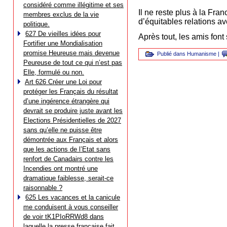
considéré comme illégitime et ses
Il ne reste plus à la Fra
membres exclus de la vie
d’équitables relations av
politique.
627 De vieilles idées pour
Après tout, les amis fon
Fortifier une Mondialisation
promise Heureuse mais devenue
Publié dans
Humanisme
|
Peureuse de tout ce qui n’est pas
Elle, formulé ou non.
Art 626 Créer une Loi pour
protéger les Français du résultat
d’une ingérence étrangère qui
devrait se produire juste avant les
Elections Présidentielles de 2027
sans qu’elle ne puisse être
démontrée aux Français et alors
que les actions de l’Etat sans
renfort de Canadairs contre les
Incendies ont montré une
dramatique faiblesse, serait-ce
raisonnable ?
625 Les vacances et la canicule
me conduisent à vous conseiller
de voir tK1PIoRRWd8 dans
laquelle la presse française fait