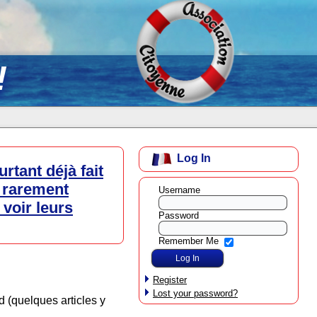
!
Log In
rtant déjà fait
 rarement
Username
 voir leurs
Password
Remember Me
Register
Lost your password?
 (quelques articles y