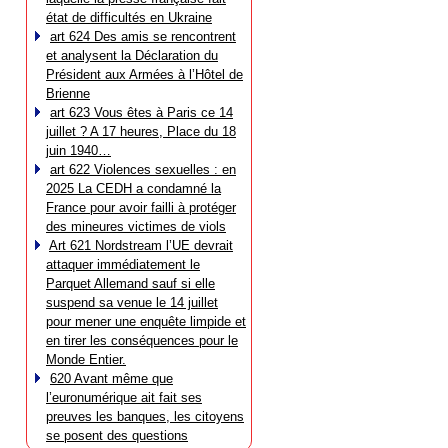
état de difficultés en Ukraine
art 624 Des amis se rencontrent
et analysent la Déclaration du
Président aux Armées à l’Hôtel de
Brienne
art 623 Vous êtes à Paris ce 14
juillet ? A 17 heures, Place du 18
juin 1940…
art 622 Violences sexuelles : en
2025 La CEDH a condamné la
France pour avoir failli à protéger
des mineures victimes de viols
Art 621 Nordstream l’UE devrait
attaquer immédiatement le
Parquet Allemand sauf si elle
suspend sa venue le 14 juillet
pour mener une enquête limpide et
en tirer les conséquences pour le
Monde Entier.
620 Avant même que
l’euronumérique ait fait ses
preuves les banques, les citoyens
se posent des questions