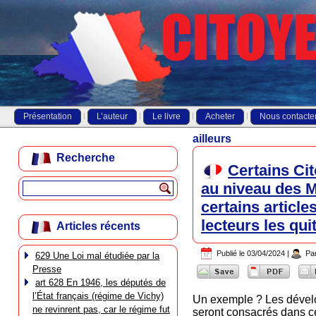
Présentation
L’auteur
Le livre
Acheter
Nous contacte
ailleurs
Recherche
Certains Cit
au niveau des 
certains article
lecteurs les qui
Articles récents
Publié le
03/04/2024
|
Pa
629 Une Loi mal étudiée par la
Presse
art 628 En 1946, les députés de
l’État français (régime de Vichy)
Un exemple ? Les dévelop
ne revinrent pas, car le régime fut
seront consacrés dans ce