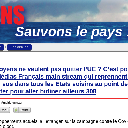
Sauvons le pays 
r
Les articles
oyens ne veulent pas quitter l’UE ? C’est pou
Médias Français main stream qui reprennent
s vus dans tous les Etats voisins au point de
tter pour aller butiner ailleurs 308
r
Amalric eulsaur
pements actuels, à l’étranger, sur la campagne contre le Covid
 blog).