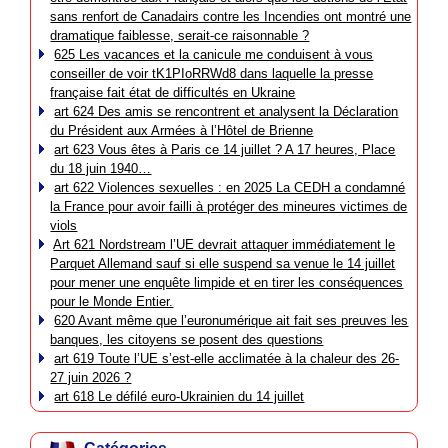
sans renfort de Canadairs contre les Incendies ont montré une
dramatique faiblesse, serait-ce raisonnable ?
625 Les vacances et la canicule me conduisent à vous
conseiller de voir tK1PIoRRWd8 dans laquelle la presse
française fait état de difficultés en Ukraine
art 624 Des amis se rencontrent et analysent la Déclaration
du Président aux Armées à l’Hôtel de Brienne
art 623 Vous êtes à Paris ce 14 juillet ? A 17 heures, Place
du 18 juin 1940…
art 622 Violences sexuelles : en 2025 La CEDH a condamné
la France pour avoir failli à protéger des mineures victimes de
viols
Art 621 Nordstream l’UE devrait attaquer immédiatement le
Parquet Allemand sauf si elle suspend sa venue le 14 juillet
pour mener une enquête limpide et en tirer les conséquences
pour le Monde Entier.
620 Avant même que l’euronumérique ait fait ses preuves les
banques, les citoyens se posent des questions
art 619 Toute l’UE s’est-elle acclimatée à la chaleur des 26-
27 juin 2026 ?
art 618 Le défilé euro-Ukrainien du 14 juillet