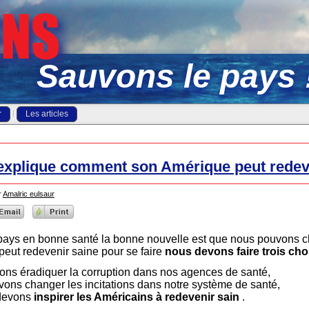
Sauvons le pays 
r
Les articles
xplique comment son Amérique peut redeve
r
Amalric eulsaur
pays en bonne santé la bonne nouvelle est que nous pouvons c
eut redevenir saine pour se faire
nous devons faire trois ch
ns éradiquer la corruption dans nos agences de santé,
ons changer les incitations dans notre système de santé,
devons
inspirer les Américains à redevenir sain
.