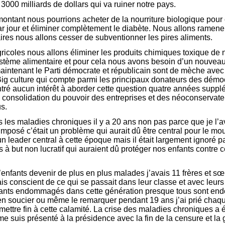
3000 milliards de dollars qui va ruiner notre pays.
montant nous pourrions acheter de la nourriture biologique pour
ar jour et éliminer complètement le diabète. Nous allons ramene
ires nous allons cesser de subventionner les pires aliments.
icoles nous allons éliminer les produits chimiques toxique de 
système alimentaire et pour cela nous avons besoin d’un nouvea
intenant le Parti démocrate et républicain sont de mèche avec
 Big culture qui compte parmi les principaux donateurs des démo
tré aucun intérêt à aborder cette question quatre années supp
consolidation du pouvoir des entreprises et des néoconservateu
us.
 les maladies chroniques il y a 20 ans non pas parce que je l’a
imposé c’était un problème qui aurait dû être central pour le m
n leader central à cette époque mais il était largement ignoré par
 à but non lucratif qui auraient dû protéger nos enfants contre c
’enfants devenir de plus en plus malades j’avais 11 frères et sœ
s conscient de ce qui se passait dans leur classe et avec leurs 
fants endommagés dans cette génération presque tous sont e
en soucier ou même le remarquer pendant 19 ans j’ai prié chaq
ettre fin à cette calamité. La crise des maladies chroniques a é
me suis présenté à la présidence avec la fin de la censure et la