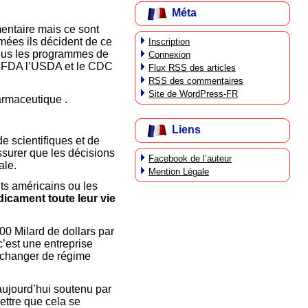
Méta
mentaire mais ce sont
mées ils décident de ce
Inscription
tous les programmes de
Connexion
la FDA l’USDA et le CDC
Flux
RSS
des articles
RSS
des commentaires
Site de WordPress-FR
armaceutique .
Liens
e scientifiques et de
surer que les décisions
Facebook de l’auteur
ale.
Mention Légale
ts américains ou les
dicament toute leur vie
00 Milard de dollars par
’est une entreprise
changer de régime
aujourd’hui soutenu par
ettre que cela se