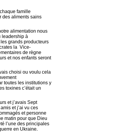
 chaque famille
r des aliments sains
notre alimentation nous
u leadership à
 les grands producteurs
crates la Vice-
lémentaires de règne
rs et nos enfants seront
vais choisi ou voulu cela
ouvement
 toutes les institutions y
es toxines c’était un
urs et j’avais Sept
amis et j’ai vu ces
ndommagés et personne
ue matin pour que Dieu
té l’une des principales
 guerre en Ukraine.