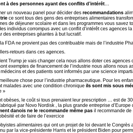
t à des personnes ayant des conflits d’intérêt
…
mer un nouveau panel pour décider des
recommandations
ali
trie
ce sont tous des gens des entreprises alimentaires transfor
mes de déjeuner scolaire et dans les programmes vous savez 
des individus corrompus avec un conflit d’intérêt ces agences 
r des entreprises géantes à but lucratif.
a FDA ne provient pas des contribuable mais de l’industrie Ph
llers-retours dans ces agences.
dent Trump je vais changer cela nous allons doter ces agences d
ont exemptes de financement de l’industrie nous allons nous as
édecins et des patients sont informés par une science imparti
meilleure chose pour l’industrie pharmaceutique. Pour les enfan
nt malades avec une condition chronique
ils sont mis sous mé
e »
 obèses, le coût si tous prenaient leur prescription … est de 30
abriqué par Novo Nordisk , la plus grande entreprise d’Europe c
ent danois ne le
r
ecommande même
pas
il recommande de 
’obésité et de faire de l’exercice
byistes alimentaires qui ont un projet de loi devant le Congrès 
u par la vice-présidente Harris et le président Biden pour perm