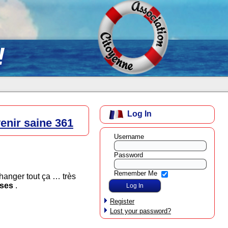
!
Log In
nir saine 361
Username
Password
Remember Me
hanger tout ça … très
oses
.
Register
Lost your password?