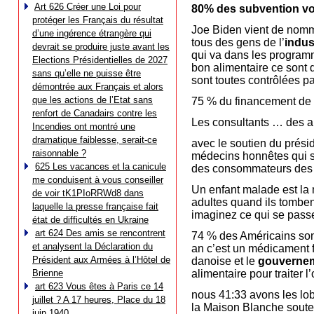
Art 626 Créer une Loi pour
80% des subvention von
protéger les Français du résultat
Joe Biden vient de nom
d’une ingérence étrangère qui
tous des gens de l’
indus
devrait se produire juste avant les
qui va dans les program
Elections Présidentielles de 2027
bon alimentaire ce sont 
sans qu’elle ne puisse être
sont toutes contrôlées pa
démontrée aux Français et alors
que les actions de l’Etat sans
75 % du financement de l
renfort de Canadairs contre les
Les consultants … des a
Incendies ont montré une
dramatique faiblesse, serait-ce
avec le soutien du prési
raisonnable ?
médecins honnêtes qui s
625 Les vacances et la canicule
des consommateurs des m
me conduisent à vous conseiller
Un enfant malade est la 
de voir tK1PIoRRWd8 dans
adultes quand ils tombe
laquelle la presse française fait
imaginez ce qui se pass
état de difficultés en Ukraine
art 624 Des amis se rencontrent
74 % des Américains sont
et analysent la Déclaration du
an c’est un médicament f
Président aux Armées à l’Hôtel de
danoise et le
gouvernem
Brienne
alimentaire pour traiter l
art 623 Vous êtes à Paris ce 14
nous 41:33 avons les lob
juillet ? A 17 heures, Place du 18
la Maison Blanche souten
juin 1940…