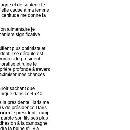
agne et de soutenir le
qu’elle cause à ma femme
te certitude me donne la
ion alimentaire je
nière significative
lient plus optimiste et
dont il se déroule est
rump si le président
ralise et ruine le
prière profonde à travers
maximiser mes chances
miroir sachant que
ronique dans ce 45:40
e la présidente Haris me
ans
de présidence Haris
jours
le président Trump
a parole son fils ses plus
 adhésion à la campagne
ra la peine s’il y a