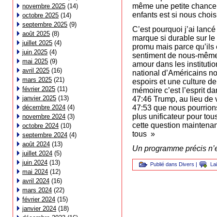
même une petite chance 
novembre 2025
(14)
enfants est si nous choi
octobre 2025
(14)
septembre 2025
(9)
C’est pourquoi j’ai lanc
août 2025
(8)
marque si durable sur le 
juillet 2025
(4)
promu mais parce qu’ils o
juin 2025
(4)
sentiment de nous-même 
mai 2025
(9)
amour dans les instituti
avril 2025
(16)
national d’Américains no
mars 2025
(21)
espoirs et une culture d
février 2025
(11)
mémoire c’est l’esprit d
janvier 2025
(13)
47:46 Trump, au lieu de vi
décembre 2024
(4)
47:53 que nous pourrions
plus unificateur pour to
novembre 2024
(3)
cette question maintenant 
octobre 2024
(10)
tous »
septembre 2024
(4)
août 2024
(13)
Un programme précis n’es
juillet 2024
(5)
juin 2024
(13)
Publié dans
Divers
|
La
mai 2024
(12)
avril 2024
(16)
mars 2024
(22)
février 2024
(15)
janvier 2024
(18)