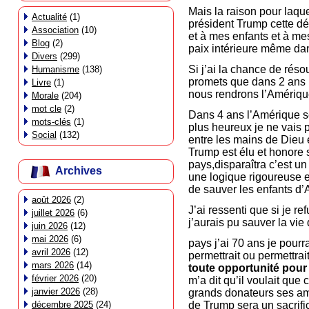
Mais la raison pour laqu
Actualité
(1)
président Trump cette dé
Association
(10)
et à mes enfants et à mes
Blog
(2)
paix intérieure même da
Divers
(299)
Si j’ai la chance de rés
Humanisme
(138)
promets que dans 2 ans 
Livre
(1)
nous rendrons l’Amériqu
Morale
(204)
mot cle
(2)
Dans 4 ans l’Amérique se
mots-clés
(1)
plus heureux je ne vais p
Social
(132)
entre les mains de Dieu e
Trump est élu et honore 
pays,disparaîtra c’est un
Archives
une logique rigoureuse 
de sauver les enfants d’
août 2026
(2)
J’ai ressenti que si je r
juillet 2026
(6)
j’aurais pu sauver la vi
juin 2026
(12)
mai 2026
(6)
pays j’ai 70 ans je pour
avril 2026
(12)
permettrait ou permettra
mars 2026
(14)
toute opportunité pour
février 2026
(20)
m’a dit qu’il voulait que 
janvier 2026
(28)
grands donateurs ses ami
décembre 2025
(24)
de Trump sera un sacrifi