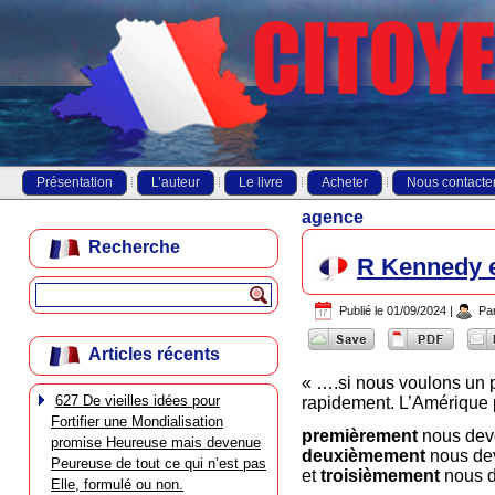
Présentation
L’auteur
Le livre
Acheter
Nous contacte
agence
Recherche
R Kennedy e
Publié le
01/09/2024
|
Pa
Articles récents
« ….si nous voulons un 
627 De vieilles idées pour
rapidement. L’Amérique p
Fortifier une Mondialisation
premièrement
nous devo
promise Heureuse mais devenue
deuxièmement
nous dev
Peureuse de tout ce qui n’est pas
et
troisièmement
nous 
Elle, formulé ou non.