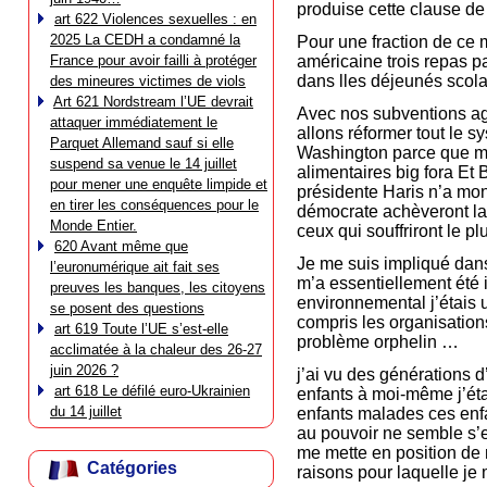
produise cette clause de 
art 622 Violences sexuelles : en
2025 La CEDH a condamné la
Pour une fraction de ce 
France pour avoir failli à protéger
américaine trois repas p
dans lles déjeunés scola
des mineures victimes de viols
Art 621 Nordstream l’UE devrait
Avec nos subventions agr
attaquer immédiatement le
allons réformer tout le 
Parquet Allemand sauf si elle
Washington parce que ma
suspend sa venue le 14 juillet
alimentaires big fora Et
pour mener une enquête limpide et
présidente Haris n’a mon
en tirer les conséquences pour le
démocrate achèveront la 
Monde Entier.
ceux qui souffriront le pl
620 Avant même que
Je me suis impliqué dans
l’euronumérique ait fait ses
m’a essentiellement été 
preuves les banques, les citoyens
environnemental j’étais u
se posent des questions
compris les organisations
art 619 Toute l’UE s’est-elle
problème orphelin …
acclimatée à la chaleur des 26-27
juin 2026 ?
j’ai vu des générations d
art 618 Le défilé euro-Ukrainien
enfants à moi-même j’étai
du 14 juillet
enfants malades ces en
au pouvoir ne semble s’
me mette en position de m
Catégories
raisons pour laquelle je 