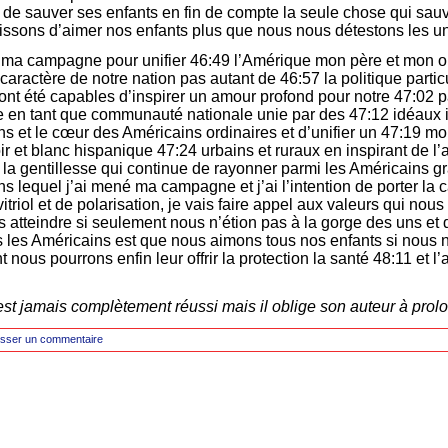
de sauver ses enfants en fin de compte la seule chose qui sauv
sissons d’aimer nos enfants plus que nous nous détestons les un
é ma campagne pour unifier 46:49 l’Amérique mon père et mon o
caractère de notre nation pas autant de 46:57 la politique partic
nt été capables d’inspirer un amour profond pour notre 47:02 pay
en tant que communauté nationale unie par des 47:12 idéaux il
ons et le cœur des Américains ordinaires et d’unifier un 47:19 
ir et blanc hispanique 47:24 urbains et ruraux en inspirant de l
e la gentillesse qui continue de rayonner parmi les Américains g
ans lequel j’ai mené ma campagne et j’ai l’intention de porter l
triol et de polarisation, je vais faire appel aux valeurs qui nous
 atteindre si seulement nous n’étion pas à la gorge des uns et 
us les Américains est que nous aimons tous nos enfants si nous
nous pourrons enfin leur offrir la protection la santé 48:11 et l’
t jamais complètement réussi mais il oblige son auteur à prolon
isser un commentaire