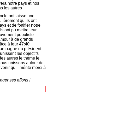
era notre pays et nos
s les autres
ncle ont laissé une
ulièrement qu’ils ont
s et de fortifier notre
s ont pu mettre leur
mouvement populiste
’amour à de grands
râce à leur 47:40
a campagne du président
 unissent les objectifs
des autres le thème le
 nous unissons autour de
avenir qu’il mérite merci à
ger ses efforts !