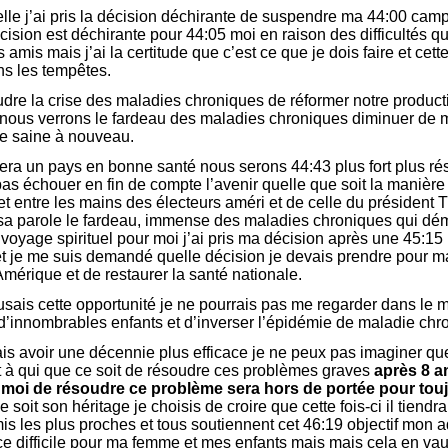
elle j’ai pris la décision déchirante de suspendre ma 44:00 camp
cision est déchirante pour 44:05 moi en raison des difficultés 
 amis mais j’ai la certitude que c’est ce que je dois faire et cet
ns les tempêtes.
oudre la crise des maladies chroniques de réformer notre product
nous verrons le fardeau des maladies chroniques diminuer de ma
e saine à nouveau.
ra un pays en bonne santé nous serons 44:43 plus fort plus rési
as échouer en fin de compte l’avenir quelle que soit la manière 
t entre les mains des électeurs améri et de celle du président T
sa parole le fardeau, immense des maladies chroniques qui démo
 voyage spirituel pour moi j’ai pris ma décision après une 45:15 
et je me suis demandé quelle décision je devais prendre pour 
Amérique et de restaurer la santé nationale.
efusais cette opportunité je ne pourrais pas me regarder dans le 
e d’innombrables enfants et d’inverser l’épidémie de maladie ch
rais avoir une décennie plus efficace je ne peux pas imaginer qu
it à qui que ce soit de résoudre ces problèmes graves
après 8 
 moi de résoudre ce problème sera hors de portée pour tou
ce soit son héritage je choisis de croire que cette fois-ci il tiendr
s les plus proches et tous soutiennent cet 46:19 objectif mon
ce difficile pour ma femme et mes enfants mais mais cela en vaud