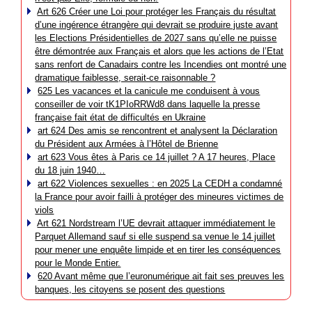
Art 626 Créer une Loi pour protéger les Français du résultat
d’une ingérence étrangère qui devrait se produire juste avant
les Elections Présidentielles de 2027 sans qu’elle ne puisse
être démontrée aux Français et alors que les actions de l’Etat
sans renfort de Canadairs contre les Incendies ont montré une
dramatique faiblesse, serait-ce raisonnable ?
625 Les vacances et la canicule me conduisent à vous
conseiller de voir tK1PIoRRWd8 dans laquelle la presse
française fait état de difficultés en Ukraine
art 624 Des amis se rencontrent et analysent la Déclaration
du Président aux Armées à l’Hôtel de Brienne
art 623 Vous êtes à Paris ce 14 juillet ? A 17 heures, Place
du 18 juin 1940…
art 622 Violences sexuelles : en 2025 La CEDH a condamné
la France pour avoir failli à protéger des mineures victimes de
viols
Art 621 Nordstream l’UE devrait attaquer immédiatement le
Parquet Allemand sauf si elle suspend sa venue le 14 juillet
pour mener une enquête limpide et en tirer les conséquences
pour le Monde Entier.
620 Avant même que l’euronumérique ait fait ses preuves les
banques, les citoyens se posent des questions