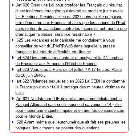
Art 626 Créer une Loi pour protéger les Français du résultat
d’une ingérence étrangère qui devrait se produire juste avant
les Elections Présidentielles de 2027 sans qu’elle ne puisse
être démontrée aux Français et alors que les actions de l’Etat
sans renfort de Canadairs contre les Incendies ont montré une
dramatique faiblesse, serait-ce raisonnable ?
625 Les vacances et la canicule me conduisent à vous
conseiller de voir tK1PIoRRWd8 dans laquelle la presse
française fait état de difficultés en Ukraine
art 624 Des amis se rencontrent et analysent la Déclaration
du Président aux Armées à l’Hôtel de Brienne
art 623 Vous êtes à Paris ce 14 juillet ? A 17 heures, Place
du 18 juin 1940…
art 622 Violences sexuelles : en 2025 La CEDH a condamné
la France pour avoir failli à protéger des mineures victimes de
viols
Art 621 Nordstream l’UE devrait attaquer immédiatement le
Parquet Allemand sauf si elle suspend sa venue le 14 juillet
pour mener une enquête limpide et en tirer les conséquences
pour le Monde Entier.
620 Avant même que l’euronumérique ait fait ses preuves les
banques, les citoyens se posent des questions