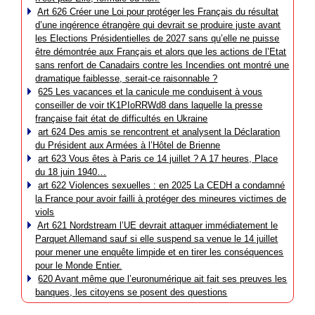
Art 626 Créer une Loi pour protéger les Français du résultat
d’une ingérence étrangère qui devrait se produire juste avant
les Elections Présidentielles de 2027 sans qu’elle ne puisse
être démontrée aux Français et alors que les actions de l’Etat
sans renfort de Canadairs contre les Incendies ont montré une
dramatique faiblesse, serait-ce raisonnable ?
625 Les vacances et la canicule me conduisent à vous
conseiller de voir tK1PIoRRWd8 dans laquelle la presse
française fait état de difficultés en Ukraine
art 624 Des amis se rencontrent et analysent la Déclaration
du Président aux Armées à l’Hôtel de Brienne
art 623 Vous êtes à Paris ce 14 juillet ? A 17 heures, Place
du 18 juin 1940…
art 622 Violences sexuelles : en 2025 La CEDH a condamné
la France pour avoir failli à protéger des mineures victimes de
viols
Art 621 Nordstream l’UE devrait attaquer immédiatement le
Parquet Allemand sauf si elle suspend sa venue le 14 juillet
pour mener une enquête limpide et en tirer les conséquences
pour le Monde Entier.
620 Avant même que l’euronumérique ait fait ses preuves les
banques, les citoyens se posent des questions