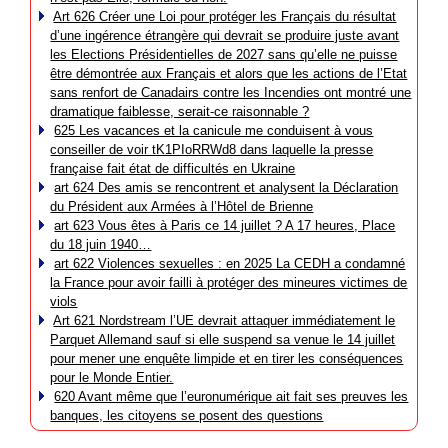
Art 626 Créer une Loi pour protéger les Français du résultat
d’une ingérence étrangère qui devrait se produire juste avant
les Elections Présidentielles de 2027 sans qu’elle ne puisse
être démontrée aux Français et alors que les actions de l’Etat
sans renfort de Canadairs contre les Incendies ont montré une
dramatique faiblesse, serait-ce raisonnable ?
625 Les vacances et la canicule me conduisent à vous
conseiller de voir tK1PIoRRWd8 dans laquelle la presse
française fait état de difficultés en Ukraine
art 624 Des amis se rencontrent et analysent la Déclaration
du Président aux Armées à l’Hôtel de Brienne
art 623 Vous êtes à Paris ce 14 juillet ? A 17 heures, Place
du 18 juin 1940…
art 622 Violences sexuelles : en 2025 La CEDH a condamné
la France pour avoir failli à protéger des mineures victimes de
viols
Art 621 Nordstream l’UE devrait attaquer immédiatement le
Parquet Allemand sauf si elle suspend sa venue le 14 juillet
pour mener une enquête limpide et en tirer les conséquences
pour le Monde Entier.
620 Avant même que l’euronumérique ait fait ses preuves les
banques, les citoyens se posent des questions