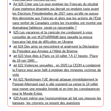
Art 626 Créer une Loi pour protéger les Français du résultat
d’une ingérence étrangère qui devrait se produire juste avant
les Elections Présidentielles de 2027 sans qu’elle ne puisse
être démontrée aux Français et alors que les actions de l’Etat
sans renfort de Canadairs contre les Incendies ont montré une
dramatique faiblesse, serait-ce raisonnable ?
625 Les vacances et la canicule me conduisent à vous
conseiller de voir tK1PIoRRWd8 dans laquelle la presse
française fait état de difficultés en Ukraine
art 624 Des amis se rencontrent et analysent la Déclaration
du Président aux Armées à l’Hôtel de Brienne
art 623 Vous êtes à Paris ce 14 juillet ? A 17 heures, Place
du 18 juin 1940…
art 622 Violences sexuelles : en 2025 La CEDH a condamné
la France pour avoir failli à protéger des mineures victimes de
viols
Art 621 Nordstream l’UE devrait attaquer immédiatement le
Parquet Allemand sauf si elle suspend sa venue le 14 juillet
pour mener une enquête limpide et en tirer les conséquences
pour le Monde Entier.
620 Avant même que l’euronumérique ait fait ses preuves les
banques, les citoyens se posent des questions