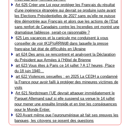
Art 626 Créer une Loi pour protéger les Français du résultat
d’une ingérence étrangère qui devrait se produire juste avant
les Elections Présidentielles de 2027 sans qu’elle ne puisse
être démontrée aux Français et alors que les actions de l’Etat
sans renfort de Canadairs contre les Incendies ont montré une
dramatique faiblesse, serait-ce raisonnable ?
625 Les vacances et la canicule me conduisent à vous
conseiller de voir tK1PIoRRWd8 dans laquelle la presse
française fait état de difficultés en Ukraine
art 624 Des amis se rencontrent et analysent la Déclaration
du Président aux Armées à l’Hôtel de Brienne
art 623 Vous êtes à Paris ce 14 juillet ? A 17 heures, Place
du 18 juin 1940…
art 622 Violences sexuelles : en 2025 La CEDH a condamné
la France pour avoir failli à protéger des mineures victimes de
viols
Art 621 Nordstream l’UE devrait attaquer immédiatement le
Parquet Allemand sauf si elle suspend sa venue le 14 juillet
pour mener une enquête limpide et en tirer les conséquences
pour le Monde Entier.
620 Avant même que l’euronumérique ait fait ses preuves les
banques, les citoyens se posent des questions