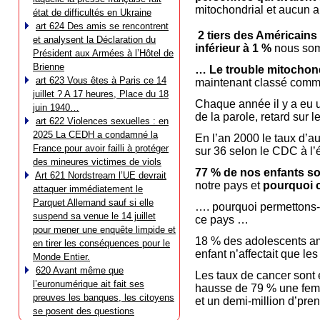
mitochondrial et aucun a
état de difficultés en Ukraine
art 624 Des amis se rencontrent
2 tiers des Américains 
et analysent la Déclaration du
inférieur à 1 %
nous so
Président aux Armées à l’Hôtel de
Brienne
… Le trouble mitochond
art 623 Vous êtes à Paris ce 14
maintenant classé comme 
juillet ? A 17 heures, Place du 18
Chaque année il y a eu 
juin 1940…
de la parole, retard sur
art 622 Violences sexuelles : en
2025 La CEDH a condamné la
En l’an 2000 le taux d’a
France pour avoir failli à protéger
sur 36 selon le CDC à l’
des mineures victimes de viols
77 % de nos enfants so
Art 621 Nordstream l’UE devrait
notre pays et
pourquoi c
attaquer immédiatement le
Parquet Allemand sauf si elle
…. pourquoi permettons
suspend sa venue le 14 juillet
ce pays …
pour mener une enquête limpide et
18 % des adolescents am
en tirer les conséquences pour le
enfant n’affectait que le
Monde Entier.
620 Avant même que
Les taux de cancer sont 
l’euronumérique ait fait ses
hausse de 79 % une femm
preuves les banques, les citoyens
et un demi-million d’pre
se posent des questions