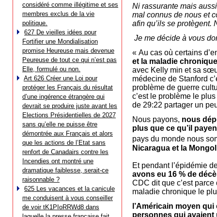
considéré comme illégitime et ses
Ni rassurante mais aussi 
membres exclus de la vie
mal connus de nous et co
politique.
afin qu’ils se protègent
627 De vieilles idées pour
Je me décide à vous donn
Fortifier une Mondialisation
promise Heureuse mais devenue
« Au cas où certains d’e
Peureuse de tout ce qui n’est pas
et la maladie chroniqu
Elle, formulé ou non.
avec Kelly min et sa sœ
Art 626 Créer une Loi pour
médecine de Stanford c’
problème de guerre cultu
protéger les Français du résultat
c’est le problème le plu
d’une ingérence étrangère qui
de 29:22 partager un peu 
devrait se produire juste avant les
Elections Présidentielles de 2027
Nous payons,
nous dépe
sans qu’elle ne puisse être
plus que ce qu’il payen
démontrée aux Français et alors
pays du monde nous so
que les actions de l’Etat sans
Nicaragua et la Mongol
renfort de Canadairs contre les
Incendies ont montré une
Et pendant l’épidémie d
dramatique faiblesse, serait-ce
avons eu 16 % de décès
raisonnable ?
CDC dit que c’est parce
625 Les vacances et la canicule
maladie chronique le plu
me conduisent à vous conseiller
l’Américain moyen qui 
de voir tK1PIoRRWd8 dans
personnes qui avaient
laquelle la presse française fait