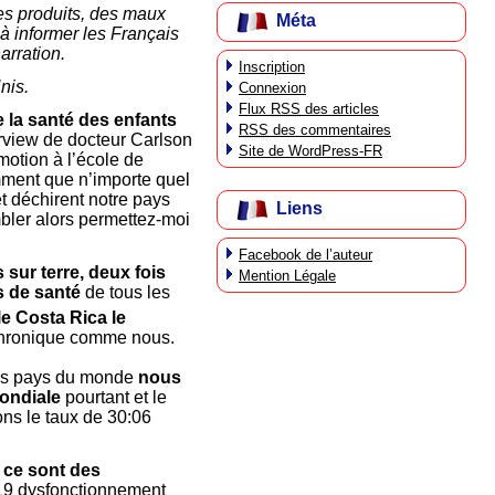
des produits, des maux
Méta
à informer les Français
arration.
Inscription
nis.
Connexion
Flux
RSS
des articles
e la santé des enfants
RSS
des commentaires
rview de docteur Carlson
Site de WordPress-FR
motion à l’école de
mment que n’importe quel
t déchirent notre pays
Liens
mbler alors permettez-moi
Facebook de l’auteur
sur terre, deux fois
Mention Légale
s de santé
de tous les
le Costa Rica le
 chronique comme nous.
les pays du monde
nous
mondiale
pourtant et le
ns le taux de 30:06
 ce sont des
:19 dysfonctionnement