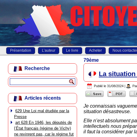
Présentation
L’auteur
Le livre
Acheter
Nous contacte
79ème
Recherche
La situatio
Publié le
31/08/2024
|
Pa
Articles récents
Je connaissais vaguement
629 Une Loi mal étudiée par la
situation désastreuse.
Presse
Elle n’est absolument pa
art 628 En 1946, les députés de
intellectuels nous prépare
l’État français (régime de Vichy)
il faut la considérer par
ne revinrent pas, car le régime fut