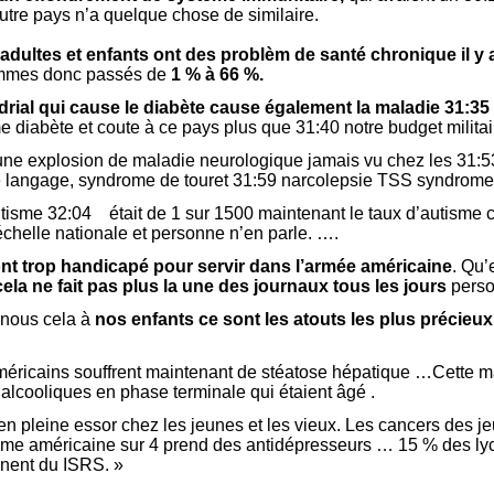
utre pays n’a quelque chose de similaire.
adultes et enfants ont des problèm de santé chronique il y a 
mmes donc passés de
1 % à 66 %.
rial qui cause le diabète cause également la maladie 31:35
diabète et coute à ce pays plus que 31:40 notre budget militai
une explosion de maladie neurologique jamais vu chez les 31:
 le langage, syndrome de touret 31:59 narcolepsie TSS syndrome
utisme 32:04 était de 1 sur 1500 maintenant le taux d’autisme c
échelle nationale et personne n’en parle. ….
nt trop handicapé pour servir dans l’armée américaine
. Qu’
ela ne fait pas plus la une des journaux tous les jours
perso
-nous cela à
nos enfants ce sont les atouts les plus précie
éricains souffrent maintenant de stéatose hépatique …Cette ma
s alcooliques en phase terminale qui étaient âgé .
en pleine essor chez les jeunes et les vieux. Les cancers des j
e américaine sur 4 prend des antidépresseurs … 15 % des lyc
nnent du ISRS. »