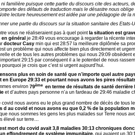
ni familière puisque cette partie du discours cite des acteurs, 
mporte des défauts de traduction mais le désastre nous oblige 
. Notre lecture heureusement est aidée par une pédagogie de la n
er une partie du discours sur la situation sanitaire des Etats-U
ntre vous ne réaliseraient pas à quel point
la situation est grav
e en général
je 28:49 vous encourage à regarder la récente inte
ur
docteur Casy
min qui est 28:57 la meilleure diplômée sa pro
est un problème qui nous affecte bien plus directement et urge
relle et de tous les autres problèmes qui nous 29:09 obsèdent e
s important 29:15 par conséquent il a le potentiel de nous rasse
pourquoi je crois que c’est si urgent aujourd’hui.
nsons plus en soin de santé que n’importe quel autre pays 
t en Europe 29:33 et pourtant nous avons les pires résultat
ème
mmes environ
79
en terme de résultats de santé derrière 
ie
et d’autres pays personne n’a un fardeau de 29:46 maladie
e covid nous avons eu le plus grand nombre de décès de tous 
 d au covid et nous avons eu que 0,2 % de la population 
 que nous sommes les gens les plus malades sur Terre nous avo
s élevé sur terre…
est mort du covid avait 3,8 maladies 30:13 chroniques donc
 un effondrement de système immunitaire,
qui avaient un 30