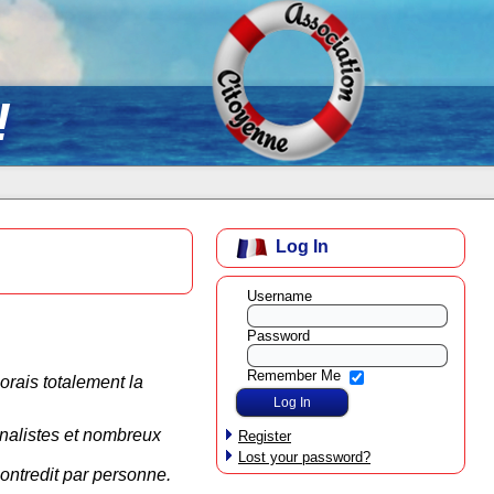
!
Log In
Username
Password
Remember Me
orais totalement la
rnalistes et nombreux
Register
Lost your password?
contredit par personne.