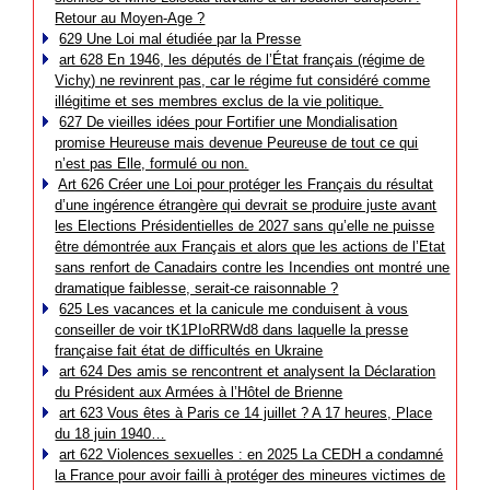
Retour au Moyen-Age ?
629 Une Loi mal étudiée par la Presse
art 628 En 1946, les députés de l’État français (régime de
Vichy) ne revinrent pas, car le régime fut considéré comme
illégitime et ses membres exclus de la vie politique.
627 De vieilles idées pour Fortifier une Mondialisation
promise Heureuse mais devenue Peureuse de tout ce qui
n’est pas Elle, formulé ou non.
Art 626 Créer une Loi pour protéger les Français du résultat
d’une ingérence étrangère qui devrait se produire juste avant
les Elections Présidentielles de 2027 sans qu’elle ne puisse
être démontrée aux Français et alors que les actions de l’Etat
sans renfort de Canadairs contre les Incendies ont montré une
dramatique faiblesse, serait-ce raisonnable ?
625 Les vacances et la canicule me conduisent à vous
conseiller de voir tK1PIoRRWd8 dans laquelle la presse
française fait état de difficultés en Ukraine
art 624 Des amis se rencontrent et analysent la Déclaration
du Président aux Armées à l’Hôtel de Brienne
art 623 Vous êtes à Paris ce 14 juillet ? A 17 heures, Place
du 18 juin 1940…
art 622 Violences sexuelles : en 2025 La CEDH a condamné
la France pour avoir failli à protéger des mineures victimes de