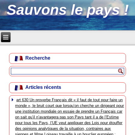
Sauvons le pays !
Recherche
Articles récents
art 630 Un proverbe Français dit « il faut de tout pour faire un
monde », le bruit court que lorsqu’on cherche un dirigeant pour
une institution mondiale on essaie de prendre un Français car
on sait qu’il n’avantagera pas son Pays tant il a de l’Estime
pour tous les Pays, l’UE veut appliquer des Lois pour étouffer
des opinions analytiques de la situation, contraires aux
siennes et Mme Loiseau travaille à un bouclier européen :