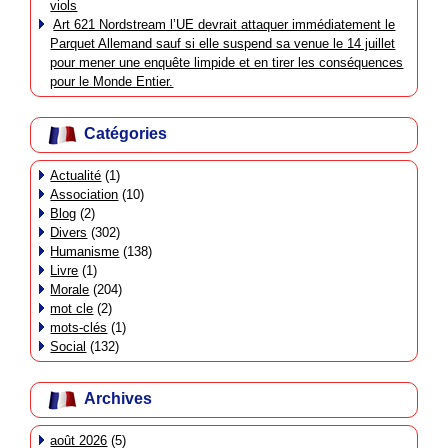
viols
Art 621 Nordstream l’UE devrait attaquer immédiatement le
Parquet Allemand sauf si elle suspend sa venue le 14 juillet
pour mener une enquête limpide et en tirer les conséquences
pour le Monde Entier.
Catégories
Actualité
(1)
Association
(10)
Blog
(2)
Divers
(302)
Humanisme
(138)
Livre
(1)
Morale
(204)
mot cle
(2)
mots-clés
(1)
Social
(132)
Archives
août 2026
(5)