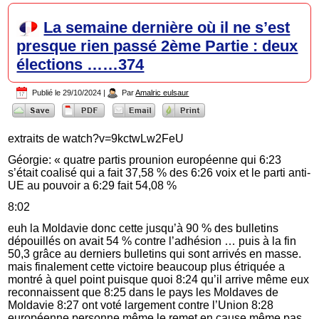
La semaine dernière où il ne s’est
presque rien passé 2ème Partie : deux
élections ……374
Publié le
29/10/2024
|
Par
Amalric eulsaur
extraits de watch?v=9kctwLw2FeU
Géorgie: « quatre partis prounion européenne qui 6:23
s’était coalisé qui a fait 37,58 % des 6:26 voix et le parti anti-
UE au pouvoir a 6:29 fait 54,08 %
8:02
euh la Moldavie donc cette jusqu’à 90 % des bulletins
dépouillés on avait 54 % contre l’adhésion … puis à la fin
50,3 grâce au derniers bulletins qui sont arrivés en masse.
mais finalement cette victoire beaucoup plus étriquée a
montré à quel point puisque quoi 8:24 qu’il arrive même eux
reconnaissent que 8:25 dans le pays les Moldaves de
Moldavie 8:27 ont voté largement contre l’Union 8:28
européenne personne même le remet en cause même pas