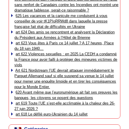
sans renfort de Canadairs contre les Incendies ont montré une
dramatique faiblesse, serait-ce raisonnable ?
625 Les vacances et la canicule me conduisent à vous
conseiller de voir tK1PIoRRWd8 dans laquelle la presse
française fait état de difficultés en Ukraine
art 624 Des amis se rencontrent et analysent la Déclaration
du Président aux Armées à l’Hôtel de Brienne
art 623 Vous êtes à Paris ce 14 juillet ? A 17 heures, Place
du 18 juin 1940…
art 622 Violences sexuelles : en 2025 La CEDH a condamné
la France pour avoir failli à protéger des mineures victimes de
viols
Art 621 Nordstream l’UE devrait attaquer immédiatement le
Parquet Allemand sauf si elle suspend sa venue le 14 juillet
pour mener une enquête limpide et en tirer les conséquences
pour le Monde Entier.
620 Avant même que l’euronumérique ait fait ses preuves les
banques, les citoyens se posent des questions
art 619 Toute l’UE s’est-elle acclimatée à la chaleur des 26-
27 juin 2026 ?
art 618 Le défilé euro-Ukrainien du 14 juillet