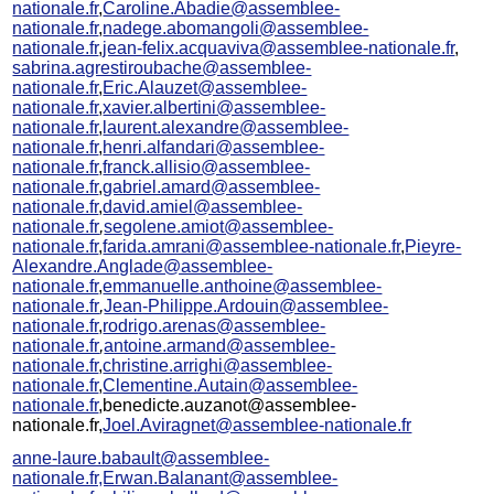
nationale.fr
,
Caroline.Abadie@assemblee-
nationale.fr
,
nadege.abomangoli@assemblee-
nationale.fr
,
jean-felix.acquaviva@assemblee-nationale.fr
,
sabrina.agrestiroubache@assemblee-
nationale.fr
,
Eric.Alauzet@assemblee-
nationale.fr
,
xavier.albertini@assemblee-
nationale.fr
,
laurent.alexandre@assemblee-
nationale.fr
,
henri.alfandari@assemblee-
nationale.fr
,
franck.allisio@assemblee-
nationale.fr
,
gabriel.amard@assemblee-
nationale.fr
,
david.amiel@assemblee-
nationale.fr
,
segolene.amiot@assemblee-
nationale.fr
,
farida.amrani@assemblee-nationale.fr
,
Pieyre-
Alexandre.Anglade@assemblee-
nationale.fr
,
emmanuelle.anthoine@assemblee-
nationale.fr
,
Jean-Philippe.Ardouin@assemblee-
nationale.fr
,
rodrigo.arenas@assemblee-
nationale.fr
,
antoine.armand@assemblee-
nationale.fr
,
christine.arrighi@assemblee-
nationale.fr
,
Clementine.Autain@assemblee-
nationale.fr
,benedicte.auzanot@assemblee-
nationale.fr,
Joel.Aviragnet@assemblee-nationale.fr
anne-laure.babault@assemblee-
nationale.fr,Erwan.Balanant@assemblee-