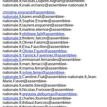
nationale.fr,Nicolas.Dupont-Aignan@assemblee-
nationale.fr,inaki.echaniz@assemblee-nationale.fr
christine.engrand@assemblee-
nationale.fr
,karen.erodi@assemblee-
nationale.fr,Sophie.Errante@assemblee-
nationale.fr,laurent.esquenet@assemblee-
nationale.fr,martine.etienne@assemblee-
nationale.fr,
philippe.fait@assemblee-
nationale.fr
,frederic.falcon@assemblee-
nationale.fr,Olivier.Falorni@assemblee-
nationale.fr,Elsa.Faucillon@assemblee-
nationale.fr,
Olivier.Faure@assemblee-
nationale.fr
,
Yannick.Favennec@assemblee-
nationale.fr
,emmanuel.fernandes@assemblee-
nationale.fr,marc.ferracci@assemblee-
nationale.fr,marina.ferrari@assemblee-
nationale.fr,
sylvie.ferrer@assemblee-
nationale.fr
,Caroline.Fiat@assemblee-nationale.fr,Jean-
Marie.Fievet@assemblee-
nationale.fr,estelle.folest@assemblee-
nationale.fr,Nicolas.Forissier@assemblee-
nationale.fr,
gregoire.defournas@assemblee-
nationale.fr
,charles.fournier@assemblee-
nationale.fr,thibaut.francois@assemblee-
nationale.fr,thierry.frappe@assemblee-