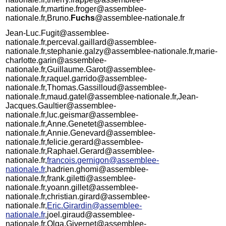
nationale.fr,martine.froger@assemblee-
nationale.fr,Bruno.
Fuchs
@assemblee-nationale.fr
Jean-Luc.Fugit@assemblee-
nationale.fr,perceval.gaillard@assemblee-
nationale.fr,stephanie.galzy@assemblee-nationale.fr,marie-
charlotte.garin@assemblee-
nationale.fr,Guillaume.Garot@assemblee-
nationale.fr,raquel.garrido@assemblee-
nationale.fr,Thomas.Gassilloud@assemblee-
nationale.fr,maud.gatel@assemblee-nationale.fr,Jean-
Jacques.Gaultier@assemblee-
nationale.fr,luc.geismar@assemblee-
nationale.fr,Anne.Genetet@assemblee-
nationale.fr,Annie.Genevard@assemblee-
nationale.fr,felicie.gerard@assemblee-
nationale.fr,Raphael.Gerard@assemblee-
nationale.fr,
francois.gernigon@assemblee-
nationale.fr
,hadrien.ghomi@assemblee-
nationale.fr,frank.giletti@assemblee-
nationale.fr,yoann.gillet@assemblee-
nationale.fr,christian.girard@assemblee-
nationale.fr,
Eric.Girardin@assemblee-
nationale.fr
,joel.giraud@assemblee-
nationale.fr,Olga.Givernet@assemblee-