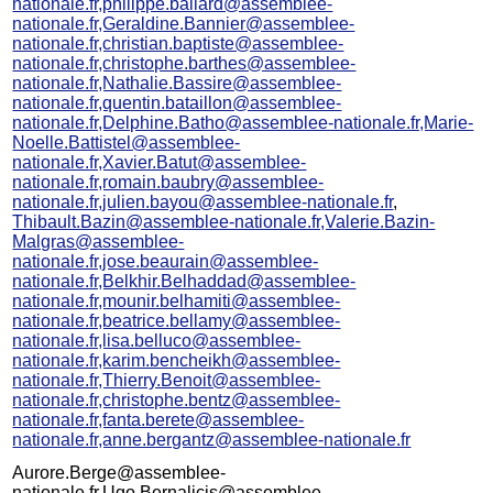
nationale.fr,philippe.ballard@assemblee-
nationale.fr,Geraldine.Bannier@assemblee-
nationale.fr,christian.baptiste@assemblee-
nationale.fr,christophe.barthes@assemblee-
nationale.fr,Nathalie.Bassire@assemblee-
nationale.fr,quentin.bataillon@assemblee-
nationale.fr,Delphine.Batho@assemblee-nationale.fr,Marie-
Noelle.Battistel@assemblee-
nationale.fr,Xavier.Batut@assemblee-
nationale.fr,romain.baubry@assemblee-
nationale.fr,julien.bayou@assemblee-nationale.fr
,
Thibault.Bazin@assemblee-nationale.fr,Valerie.Bazin-
Malgras@assemblee-
nationale.fr,jose.beaurain@assemblee-
nationale.fr,Belkhir.Belhaddad@assemblee-
nationale.fr,mounir.belhamiti@assemblee-
nationale.fr,beatrice.bellamy@assemblee-
nationale.fr,lisa.belluco@assemblee-
nationale.fr,karim.bencheikh@assemblee-
nationale.fr,Thierry.Benoit@assemblee-
nationale.fr,christophe.bentz@assemblee-
nationale.fr,fanta.berete@assemblee-
nationale.fr,anne.bergantz@assemblee-nationale.fr
Aurore.Berge@assemblee-
nationale.fr,Ugo.Bernalicis@assemblee-