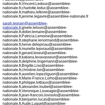
nationale.fr,Vincent.Ledoux@assemblee-
nationale.fr,charlotte.leduc@assemblee-
nationale.fr,mathieu.lefevre@assemblee-
nationale.fr,jerome.legavre@assemblee-nationale.fr
sarah.legrain@assemblee-
nationale.fr
,gisele.lelouis@assemblee-
nationale.fr,didier.lemaire@assemblee-
nationale.fr,Patricia.Lemoine@assemblee-
nationale.fr,stephane.lenormand@assemblee-
nationale.fr,herve.delepinau@assemblee-
nationale.fr,murielle.lepvraud@assemblee-
nationale.fr,gerard.leseul@assemblee-
nationale.fr,katiana.levavasseur@assemblee-
nationale.fr,delphine.lingemann@assemblee-
nationale.fr,Brigitte.Liso@assemblee-
nationale.fr,christine.loir@assemblee-
nationale.fr,aurelien.lopezliguori@assemblee-
nationale.fr,Marie-France.Lorho@assemblee-
nationale.fr,philippe.lottiaux@assemblee-
nationale.fr,alexandre.loubet@assemblee-
nationale.fr,Veronique.Louwagie@assemblee-
nationale.fr,jean-francois.lovisolo@assemblee-
nationale.fr,benjamin.lucas@assemblee-
nationale.fr,Aude.Luquet@assemblee-