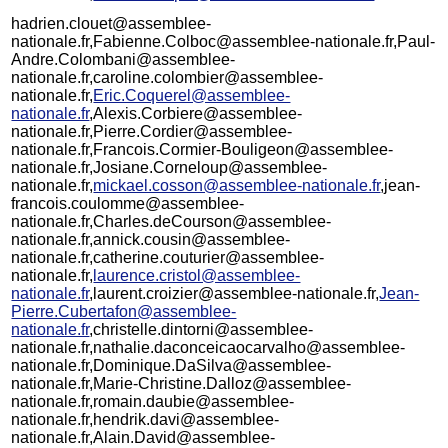
hadrien.clouet@assemblee-
nationale.fr,Fabienne.Colboc@assemblee-nationale.fr,Paul-
Andre.Colombani@assemblee-
nationale.fr,caroline.colombier@assemblee-
nationale.fr,
Eric.Coquerel@assemblee-
nationale.fr
,Alexis.Corbiere@assemblee-
nationale.fr,Pierre.Cordier@assemblee-
nationale.fr,Francois.Cormier-Bouligeon@assemblee-
nationale.fr,Josiane.Corneloup@assemblee-
nationale.fr,
mickael.cosson@assemblee-nationale.fr
,jean-
francois.coulomme@assemblee-
nationale.fr,Charles.deCourson@assemblee-
nationale.fr,annick.cousin@assemblee-
nationale.fr,catherine.couturier@assemblee-
nationale.fr,
laurence.cristol@assemblee-
nationale.fr
,laurent.croizier@assemblee-nationale.fr,
Jean-
Pierre.Cubertafon@assemblee-
nationale.fr
,christelle.dintorni@assemblee-
nationale.fr,nathalie.daconceicaocarvalho@assemblee-
nationale.fr,Dominique.DaSilva@assemblee-
nationale.fr,Marie-Christine.Dalloz@assemblee-
nationale.fr,romain.daubie@assemblee-
nationale.fr,hendrik.davi@assemblee-
nationale.fr,Alain.David@assemblee-