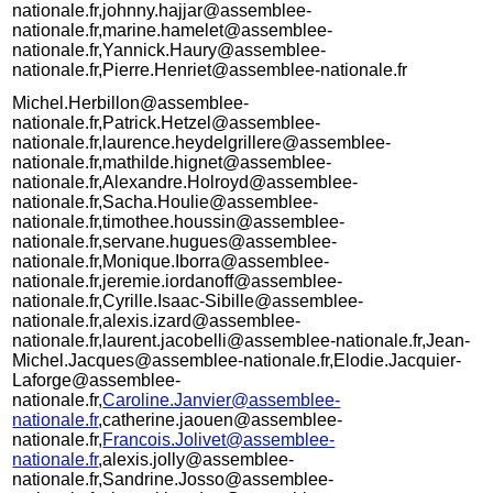
nationale.fr,johnny.hajjar@assemblee-
nationale.fr,marine.hamelet@assemblee-
nationale.fr,Yannick.Haury@assemblee-
nationale.fr,Pierre.Henriet@assemblee-nationale.fr
Michel.Herbillon@assemblee-
nationale.fr,Patrick.Hetzel@assemblee-
nationale.fr,laurence.heydelgrillere@assemblee-
nationale.fr,mathilde.hignet@assemblee-
nationale.fr,Alexandre.Holroyd@assemblee-
nationale.fr,Sacha.Houlie@assemblee-
nationale.fr,timothee.houssin@assemblee-
nationale.fr,servane.hugues@assemblee-
nationale.fr,Monique.Iborra@assemblee-
nationale.fr,jeremie.iordanoff@assemblee-
nationale.fr,Cyrille.Isaac-Sibille@assemblee-
nationale.fr,alexis.izard@assemblee-
nationale.fr,laurent.jacobelli@assemblee-nationale.fr,Jean-
Michel.Jacques@assemblee-nationale.fr,Elodie.Jacquier-
Laforge@assemblee-
nationale.fr,
Caroline.Janvier@assemblee-
nationale.fr
,catherine.jaouen@assemblee-
nationale.fr,
Francois.Jolivet@assemblee-
nationale.fr
,alexis.jolly@assemblee-
nationale.fr,Sandrine.Josso@assemblee-