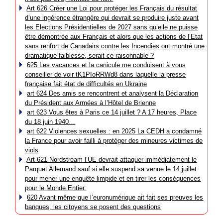
Art 626 Créer une Loi pour protéger les Français du résultat
d’une ingérence étrangère qui devrait se produire juste avant
les Elections Présidentielles de 2027 sans qu’elle ne puisse
être démontrée aux Français et alors que les actions de l’Etat
sans renfort de Canadairs contre les Incendies ont montré une
dramatique faiblesse, serait-ce raisonnable ?
625 Les vacances et la canicule me conduisent à vous
conseiller de voir tK1PIoRRWd8 dans laquelle la presse
française fait état de difficultés en Ukraine
art 624 Des amis se rencontrent et analysent la Déclaration
du Président aux Armées à l’Hôtel de Brienne
art 623 Vous êtes à Paris ce 14 juillet ? A 17 heures, Place
du 18 juin 1940…
art 622 Violences sexuelles : en 2025 La CEDH a condamné
la France pour avoir failli à protéger des mineures victimes de
viols
Art 621 Nordstream l’UE devrait attaquer immédiatement le
Parquet Allemand sauf si elle suspend sa venue le 14 juillet
pour mener une enquête limpide et en tirer les conséquences
pour le Monde Entier.
620 Avant même que l’euronumérique ait fait ses preuves les
banques, les citoyens se posent des questions