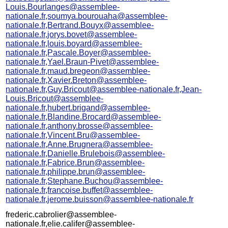
Louis.Bourlanges@assemblee-
nationale.fr,soumya.bourouaha@assemblee-
nationale.fr,Bertrand.Bouyx@assemblee-
nationale.fr,jorys.bovet@assemblee-
nationale.fr,louis.boyard@assemblee-
nationale.fr,Pascale.Boyer@assemblee-
nationale.fr,Yael.Braun-Pivet@assemblee-
nationale.fr,maud.bregeon@assemblee-
nationale.fr,Xavier.Breton@assemblee-
nationale.fr,Guy.Bricout@assemblee-nationale.fr,Jean-
Louis.Bricout@assemblee-
nationale.fr,hubert.brigand@assemblee-
nationale.fr,Blandine.Brocard@assemblee-
nationale.fr,anthony.brosse@assemblee-
nationale.fr,Vincent.Bru@assemblee-
nationale.fr,Anne.Brugnera@assemblee-
nationale.fr,Danielle.Brulebois@assemblee-
nationale.fr,Fabrice.Brun@assemblee-
nationale.fr,philippe.brun@assemblee-
nationale.fr,Stephane.Buchou@assemblee-
nationale.fr,francoise.buffet@assemblee-
nationale.fr,jerome.buisson@assemblee-nationale.fr
frederic.cabrolier@assemblee-
nationale.fr,elie.califer@assemblee-