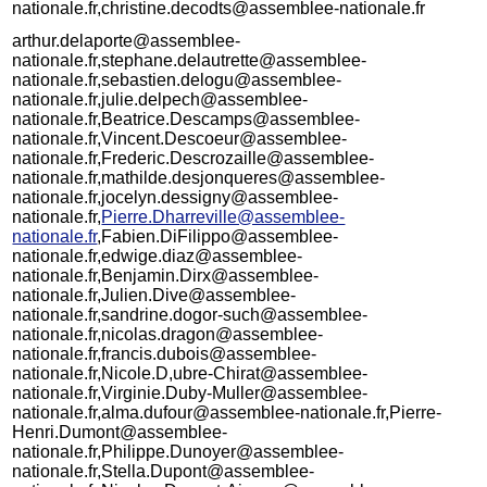
nationale.fr,christine.decodts@assemblee-nationale.fr
arthur.delaporte@assemblee-
nationale.fr,stephane.delautrette@assemblee-
nationale.fr,sebastien.delogu@assemblee-
nationale.fr,julie.delpech@assemblee-
nationale.fr,Beatrice.Descamps@assemblee-
nationale.fr,Vincent.Descoeur@assemblee-
nationale.fr,Frederic.Descrozaille@assemblee-
nationale.fr,mathilde.desjonqueres@assemblee-
nationale.fr,jocelyn.dessigny@assemblee-
nationale.fr,
Pierre.Dharreville@assemblee-
nationale.fr
,Fabien.DiFilippo@assemblee-
nationale.fr,edwige.diaz@assemblee-
nationale.fr,Benjamin.Dirx@assemblee-
nationale.fr,Julien.Dive@assemblee-
nationale.fr,sandrine.dogor-such@assemblee-
nationale.fr,nicolas.dragon@assemblee-
nationale.fr,francis.dubois@assemblee-
nationale.fr,Nicole.D,ubre-Chirat@assemblee-
nationale.fr,Virginie.Duby-Muller@assemblee-
nationale.fr,alma.dufour@assemblee-nationale.fr,Pierre-
Henri.Dumont@assemblee-
nationale.fr,Philippe.Dunoyer@assemblee-
nationale.fr,Stella.Dupont@assemblee-