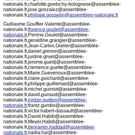
nationale.fr,charlotte.goetschy-bolognese@assemblee-
nationale.fr,jose.gonzalez@assemblee-
nationale.fr,
philippe.gosselin@assemblee-nationale.fr
Guillaume.Gouffier-Valente@assemblee-
nationale.fr,
florence.goulet@assemblee-
nationale.fr
,Perrine.Goulet@assemblee-
nationale.fr,geraldine.grangier@assemblee-
nationale.fr,Jean-Carles.Grelier@assemblee-
nationale.fr,daniel.grenon@assemblee-
nationale.fr,justine.gruet@assemblee-
nationale.fr,jerome.guedj@assemblee-
nationale.fr,clemence.guette@assemblee-
nationale.fr,Marie.Guevenoux@assemblee-
nationale.fr,claire.guichard@assemblee-
nationale.fr,philippe.guillemard@assemblee-
nationale.fr,michel.guiniot@assemblee-
nationale.fr,david.guiraud@assemblee-
nationale.fr,
jordan.guitton@assemblee-
nationale.fr,
frantz.gumbs@assemblee-
nationale.fr,victor.habert-dassault@assemblee-
nationale.fr,David.Habib@assemblee-
nationale.fr,Meyer.Habib@assemblee-
nationale.fr,
benjamin.haddad@assemblee-
nationale.fr,
nadia.hai@assemblee-