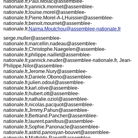
nationale.fr,Paul.Molac@assemblee-
nationale.fr,yannick.monnet@assemblee-
nationale.fr,louise.morel@assemblee-
nationale.fr,Pierre.Morel-A-LHuissier@assemblee-
nationale.fr,benoit.mournet@assemblee-
nationale.fr,
Naima.Moutchou@assemblee-nationale.fr
serge.muller@assemblee-
nationale.fr,marcellin.nadeau@assemblee-
nationale.fr,Christophe.Naegelen@assemblee-
nationale.fr,philippe.naillet@assemblee-
nationale.fr,yannick.neuder@assemblee-nationale.fr, Jean-
Philippe.Nilor@assemblee-
nationale.fr,Jerome.Nury@assemblee-
nationale.fr,Daniele.Obono@assemblee-
nationale.fr,julien.odoul@assemblee-
nationale.fr,karl.olive@assemblee-
nationale.fr,hubert.ott@assemblee-
nationale.fr,nathalie.oziol@assemblee-
nationale.fr,nicolas.pacquot@assemblee-
nationale.fr,Jimmy.Pahun@assemblee-
nationale.fr,Bertrand.Pancher@assemblee-
nationale.fr,laurent.panifous@assemblee-
nationale.fr,Sophie.Panonacle@assemblee-
nationale.fr,astrid.panosyan-bouvet@assemblee-
nationale.fr,Mathilde.Panot@assemblee-