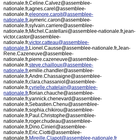
nationale.fr,Celine.Calvez@assemblee-
nationale.fr,agnes.carel@assemblee-
nationale.fr,
eleonore.caroit@assemblee-
nationale.fr
,aymeric.caron@assemblee-
nationale.fr,sylvain.carriere@assemblee-
nationale.fr,Michel.Castellani@assemblee-nationale.fr,jean-
victor.castor@assemblee-
nationale.fr,
victor.catteau@assemblee-
nationale.fr
,Lionel.Causse@assemblee-nationale.fr,Jean-
Rene.Cazeneuve@assemblee-
nationale.fr,pierre.cazeneuve@assemblee-
nationale.fr,
steve.chailloux@assemblee-
nationale.fr
,emilie.chandler@assemblee-
nationale.fr,Andre.Chassaigne@assemblee-
nationale.fr,clara.chassaniol@assemblee-
nationale.fr,
cyrielle.chatelain@assemblee-
nationale.fr
,florian.chauche@assemblee-
nationale.fr,yannick.chenevard@assemblee-
nationale.fr,Sebastien.Chenu@assemblee-
nationale.fr,sophia.chikirou@assemblee-
nationale.fr,Paul.Christophe@assemblee-
nationale.fr,roger.chudeau@assemblee-
nationale.fr,Dino.Cinieri@assemblee-
nationale.fr,Eric.Ciotti@assemblee-
nationale.fr,
Mireille.Clapot@assemblee-nationale.fr