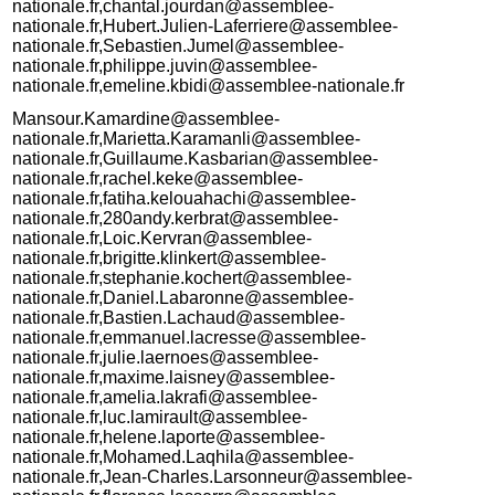
nationale.fr,chantal.jourdan@assemblee-
nationale.fr,Hubert.Julien-Laferriere@assemblee-
nationale.fr,Sebastien.Jumel@assemblee-
nationale.fr,philippe.juvin@assemblee-
nationale.fr,emeline.kbidi@assemblee-nationale.fr
Mansour.Kamardine@assemblee-
nationale.fr,Marietta.Karamanli@assemblee-
nationale.fr,Guillaume.Kasbarian@assemblee-
nationale.fr,rachel.keke@assemblee-
nationale.fr,fatiha.kelouahachi@assemblee-
nationale.fr,280andy.kerbrat@assemblee-
nationale.fr,Loic.Kervran@assemblee-
nationale.fr,brigitte.klinkert@assemblee-
nationale.fr,stephanie.kochert@assemblee-
nationale.fr,Daniel.Labaronne@assemblee-
nationale.fr,Bastien.Lachaud@assemblee-
nationale.fr,emmanuel.lacresse@assemblee-
nationale.fr,julie.laernoes@assemblee-
nationale.fr,maxime.laisney@assemblee-
nationale.fr,amelia.lakrafi@assemblee-
nationale.fr,luc.lamirault@assemblee-
nationale.fr,helene.laporte@assemblee-
nationale.fr,Mohamed.Laqhila@assemblee-
nationale.fr,Jean-Charles.Larsonneur@assemblee-