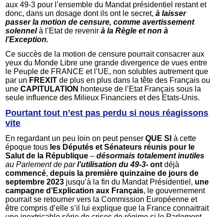
aux 49-3 pour l’ensemble du Mandat présidentiel restant et
donc, dans un dosage dont ils ont le secret,
à laisser
passer la motion de censure, comme avertissement
solennel
à l’Etat de revenir
à la Règle et non à
l’Exception.
Ce succès de la motion de censure pourrait consacrer aux
yeux du Monde Libre une grande divergence de vues entre
le Peuple de FRANCE et l’UE, non solubles autrement que
par un
FREXIT
de plus en plus dans la tête des Français ou
une
CAPITULATION
honteuse de l’Etat Français sous la
seule influence des Milieux Financiers et des Etats-Unis.
Pourtant tout n’est pas perdu si nous réagissons
vite
En regardant un peu loin on peut penser
QUE SI
à cette
époque tous
les Députés et Sénateurs réunis pour le
Salut de la République
–
désormais totalement inutiles
au Parlement de par
l’utilisation du 49-3-
ont
déjà
commencé
,
depuis la première quinzaine de jours de
septembre 2023
jusqu’à la fin du Mandat Présidentiel,
une
campagne d’Explication aux Français
, le gouvernement
pourrait se retourner vers la Commission Européenne et
être compris d’elle s’il lui explique que la France connaitrait
une inextricable série de crises de régime si le Parlement