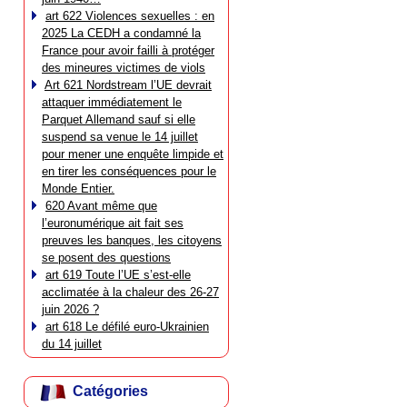
art 622 Violences sexuelles : en
2025 La CEDH a condamné la
France pour avoir failli à protéger
des mineures victimes de viols
Art 621 Nordstream l’UE devrait
attaquer immédiatement le
Parquet Allemand sauf si elle
suspend sa venue le 14 juillet
pour mener une enquête limpide et
en tirer les conséquences pour le
Monde Entier.
620 Avant même que
l’euronumérique ait fait ses
preuves les banques, les citoyens
se posent des questions
art 619 Toute l’UE s’est-elle
acclimatée à la chaleur des 26-27
juin 2026 ?
art 618 Le défilé euro-Ukrainien
du 14 juillet
Catégories