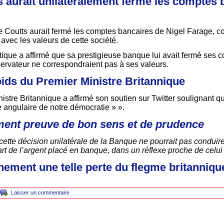
 aurait unilatéralement fermé les comptes 
e Coutts aurait fermé les comptes bancaires de Nigel Farage, 
 avec les valeurs de cette société.
tique a affirmé que sa prestigieuse banque lui avait fermé ses c
servateur ne correspondraient pas à ses valeurs.
oids du Premier Ministre Britannique
nistre Britannique a affirmé son soutien sur Twitter soulignant qu
e angulaire de notre démocratie » ».
ment preuve de bon sens et de prudence
ette décision unilatérale de la Banque ne pourrait pas conduir
art de l’argent placé en banque, dans un réflexe proche de celu
ement une telle perte du flegme britanniqu
Laisser un commentaire