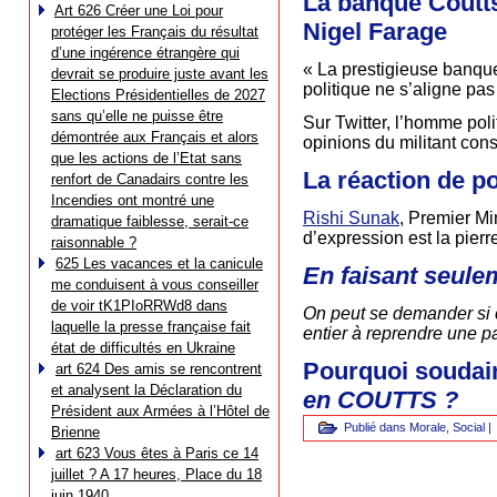
La banque Coutts
Art 626 Créer une Loi pour
Nigel Farage
protéger les Français du résultat
d’une ingérence étrangère qui
« La prestigieuse banqu
devrait se produire juste avant les
politique ne s’aligne pas
Elections Présidentielles de 2027
sans qu’elle ne puisse être
Sur Twitter, l’homme poli
démontrée aux Français et alors
opinions du militant con
que les actions de l’Etat sans
La réaction de p
renfort de Canadairs contre les
Incendies ont montré une
Rishi Sunak
, Premier Mi
dramatique faiblesse, serait-ce
d’expression est la pierr
raisonnable ?
625 Les vacances et la canicule
En faisant seule
me conduisent à vous conseiller
de voir tK1PIoRRWd8 dans
On peut se demander si c
laquelle la presse française fait
entier à reprendre une p
état de difficultés en Ukraine
Pourquoi soudain
art 624 Des amis se rencontrent
et analysent la Déclaration du
en COUTTS ?
Président aux Armées à l’Hôtel de
Publié dans
Morale
,
Social
|
Brienne
art 623 Vous êtes à Paris ce 14
juillet ? A 17 heures, Place du 18
juin 1940…