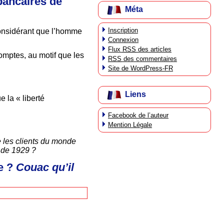
bancaires de
Méta
Inscription
considérant que l’homme
Connexion
Flux
RSS
des articles
omptes, au motif que les
RSS
des commentaires
Site de WordPress-FR
Liens
e la « liberté
Facebook de l’auteur
Mention Légale
e les clients du monde
i de 1929 ?
e ?
Couac qu’il