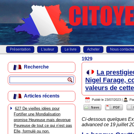
Présentation
L’auteur
Le livre
Acheter
Nous contacte
1929
Recherche
La prestigi
Nigel Farage, c
valeurs de cette
Articles récents
Publié le
23/07/2023
|
Pa
627 De vieilles idées pour
Fortifier une Mondialisation
Ci-dessous quelques Ext
promise Heureuse mais devenue
advanced ce 19 juillet 2
Peureuse de tout ce qui n’est pas
Elle, formulé ou non.