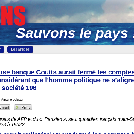
Sauvons le pays 
r
Les articles
euse banque Coutts aurait fermé les compte
onsidérant que l’homme politique ne s’align
 société 196
r
Amalric eulsaur
raits de
AFP
et
du « Parisien », seul quotidien français main-S
023 à 19h22.