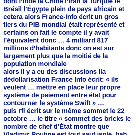
dont l’Inde la Chine l’Iran la Turquie le
Brésil l’Égypte plein de pays africain et
cetera alors France-Info écrit un gros
tiers du PIB mondial était représenté et
certains on fait le compte il y avait
l’équivalent donc … 4 milliard 817
millions d’habitants donc on est sur
largement plus que la moitié de la
population mondiale
alors il y a eu des discussions lla
dédollarisation France Info écrit: « ils
veulent … mettre en place leur propre
système de paiement entre état pour
contourner le système Swift » …
puis rfi écrit sur le même sommet le 22
octobre … le titre « sommet des bricks le
nombre de chef d’État montre que
Vladimir Poutine est tout sauf isolé. bah