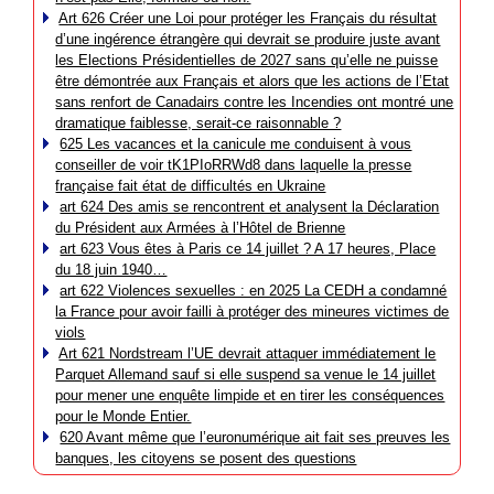
Art 626 Créer une Loi pour protéger les Français du résultat
d’une ingérence étrangère qui devrait se produire juste avant
les Elections Présidentielles de 2027 sans qu’elle ne puisse
être démontrée aux Français et alors que les actions de l’Etat
sans renfort de Canadairs contre les Incendies ont montré une
dramatique faiblesse, serait-ce raisonnable ?
625 Les vacances et la canicule me conduisent à vous
conseiller de voir tK1PIoRRWd8 dans laquelle la presse
française fait état de difficultés en Ukraine
art 624 Des amis se rencontrent et analysent la Déclaration
du Président aux Armées à l’Hôtel de Brienne
art 623 Vous êtes à Paris ce 14 juillet ? A 17 heures, Place
du 18 juin 1940…
art 622 Violences sexuelles : en 2025 La CEDH a condamné
la France pour avoir failli à protéger des mineures victimes de
viols
Art 621 Nordstream l’UE devrait attaquer immédiatement le
Parquet Allemand sauf si elle suspend sa venue le 14 juillet
pour mener une enquête limpide et en tirer les conséquences
pour le Monde Entier.
620 Avant même que l’euronumérique ait fait ses preuves les
banques, les citoyens se posent des questions