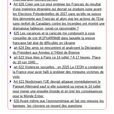
Art 626 Créer une Loi pour protéger les Français du résultat
d’une ingérence étrangère qui devrait se produire juste avant
les Elections Présidentielles de 2027 sans qu’elle ne puisse
être démontrée aux Français et alors que les actions de l’Etat
sans renfort de Canadairs contre les Incendies ont montré une
dramatique faiblesse, serait-ce raisonnable ?
625 Les vacances et la canicule me conduisent à vous
conseiller de voir tK1PIoRRWd8 dans laquelle la presse
française fait état de difficultés en Ukraine
art 624 Des amis se rencontrent et analysent la Déclaration
du Président aux Armées à l’Hôtel de Brienne
art 623 Vous êtes à Paris ce 14 juillet ? A 17 heures, Place
du 18 juin 1940…
art 622 Violences sexuelles : en 2025 La CEDH a condamné
la France pour avoir failli à protéger des mineures victimes de
viols
Art 621 Nordstream l’UE devrait attaquer immédiatement le
Parquet Allemand sauf si elle suspend sa venue le 14 juillet
pour mener une enquête limpide et en tirer les conséquences
pour le Monde Entier.
620 Avant même que l’euronumérique ait fait ses preuves les
banques, les citoyens se posent des questions