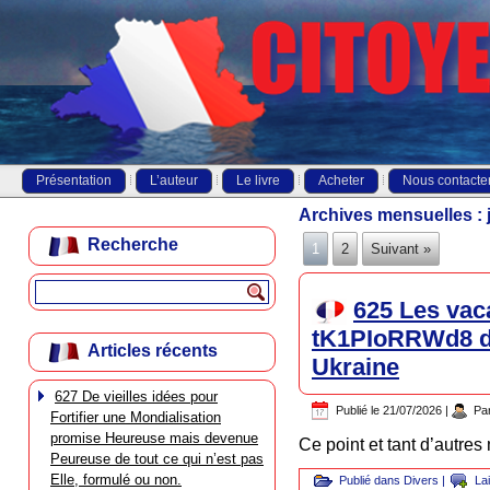
Présentation
L’auteur
Le livre
Acheter
Nous contacte
Archives mensuelles :
Recherche
1
2
Suivant »
625 Les vaca
tK1PIoRRWd8 dans
Articles récents
Ukraine
627 De vieilles idées pour
Publié le
21/07/2026
|
Pa
Fortifier une Mondialisation
promise Heureuse mais devenue
Ce point et tant d’autres
Peureuse de tout ce qui n’est pas
Elle, formulé ou non.
Publié dans
Divers
|
La