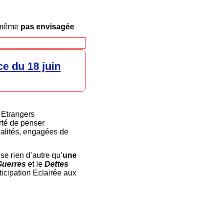
 même
pas envisagée
ce du 18 juin
 Etrangers
rté de penser
nalités, engagées de
e rien d’autre qu’
une
Guerres
et le
Dettes
icipation Eclairée aux