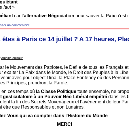
nquiétant
le faut »
péfiant
car l’
alternative Négociation
pour sauver la
Paix
n’est
isser un commentaire
 êtes à Paris ce 14 juillet ? A 17 heures, Pla
r
Amalric eulsaur
 le Mouvement des Patriotes, le Défilé de tous les Français et
 exalter La Paix dans le Monde, le Droit des Peuples à la Libe
enir avec pour objectif final la Place Fontenoy où des Person
es Principes, prendront la Parole.
 en ces temps où
la Classe Politique
toute ensemble, ne propos
 gesticulatoire à un Pouvoir Néo-Libéral empêtré
dans les
ulent la fin des Secrets Moyenâgeux et l’avènement de leur Part
nt être que Responsables et non Lunaires.
ez-Vous qui va compter dans l’Histoire du Monde
MERCI