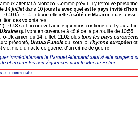
e fameux attentat à Monaco. Comme prévu, il y retrouve personn
le 14 juillet
dans 10 jours là
avec
quel est
le pays invité d’ho
a
10:40 là le 14, tribune officielle
à côté de Macron
, mais aussi 
lition des volontaires.
 ?) 10:48 sort un nouvel article qui nous confirme qu’il y aura bie
’Ukraine
qui vont en ouverture à côté de la patrouille de 10:55
uro-Ukrainien du 14 juillet. 11:02 plus
tous les pays européen
sera présenté,
Ursula Fundle
qui sera là,
l’hymne européen
et
t victime d’un acte de guerre, d’un crime de guerre.
aquer immédiatement le Parquet Allemand sauf si elle suspend sa
e et en tirer les conséquences pour le Monde Entier.
isser un commentaire