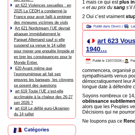
1 mais ce qui est
plus i
art 622 Violences sexuelles : en
« et au prix du
sang
s’il 
2025 La CEDH a condamné la
2 Oui c’est vraiment
stu
France pour avoir failli à protéger
des mineures victimes de viols
Publié dans
Divers
|
La
Art 621 Nordstream l’UE devrait
attaquer immédiatement le
art 623 Vous
Parquet Allemand sauf si elle
suspend sa venue le 14 juillet
1940…
pour mener une enquête limpide et
en tirer les conséquences pour le
Publié le
13/07/2026
|
Pa
Monde Entier.
620 Avant même que
commencera, organisé par
l’euronumérique ait fait ses
sympathisants venus pour
preuves les banques, les citoyens
démocratiquement leur Av
se posent des questions
longue date à défendre c
art 619 Toute l’UE s’est-elle
Soyons nombreux ce 14,
acclimatée à la chaleur des 26-27
obéissance subtilement
juin 2026 ?
alors que les Peuples ve
art 618 Le défilé euro-Ukrainien
Décisions qui ne pourro
du 14 juillet
Ne loupons pas ce
Rend
Catégories