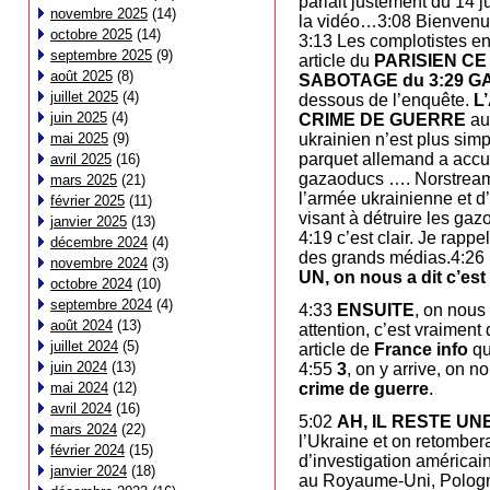
parlait justement du 14 ju
novembre 2025
(14)
la vidéo…3:08 Bienvenue
octobre 2025
(14)
3:13 Les complotistes en
septembre 2025
(9)
article du
PARISIEN CE
août 2025
(8)
SABOTAGE du 3:29 
juillet 2025
(4)
dessous de l’enquête.
L
juin 2025
(4)
CRIME DE GUERRE
au 
ukrainien n’est plus simp
mai 2025
(9)
parquet allemand a accus
avril 2025
(16)
gazaoducs …. Norstream 
mars 2025
(21)
l’armée ukrainienne et d
février 2025
(11)
visant à détruire les g
janvier 2025
(13)
4:19 c’est clair. Je rappe
décembre 2024
(4)
des grands médias.4:26
novembre 2024
(3)
UN, on nous a dit c’est
octobre 2024
(10)
septembre 2024
(4)
4:33
ENSUITE
, on nous 
août 2024
(13)
attention, c’est vraiment
juillet 2024
(5)
article de
France info
qu
juin 2024
(13)
4:55
3
, on y arrive, on n
crime de guerre
.
mai 2024
(12)
avril 2024
(16)
5:02
AH, IL RESTE UN
mars 2024
(22)
l’Ukraine et on retombera
février 2024
(15)
d’investigation américai
janvier 2024
(18)
au Royaume-Uni, Pologn