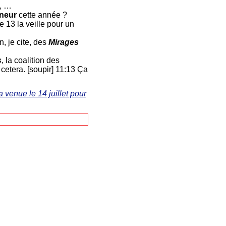
e, …
nneur
cette année ?
le 13 la veille pour un
n, je cite, des
Mirages
s
, la coalition des
 cetera. [soupir] 11:13 Ça
 venue le 14 juillet pour