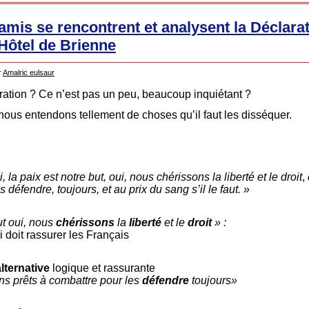
amis se rencontrent et analysent la Déclara
Hôtel de Brienne
r
Amalric eulsaur
ration ? Ce n’est pas un peu, beaucoup inquiétant ?
ous entendons tellement de choses qu’il faut les disséquer.
i, la paix est notre but, oui, nous chérissons la liberté et le droit
,
s défendre, toujours,
et au prix du sang s’il le faut. »
ut oui, nous
chérissons
la
liberté
et le
droit
» :
 doit rassurer les Français
alternative
logique et rassurante
ns prêts à combattre pour les
défendre
toujours»