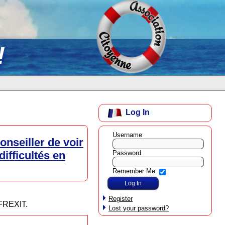
!
Log In
Username
nseiller de voir
Password
ifficultés en
Remember Me
Register
 FREXIT.
Lost your password?