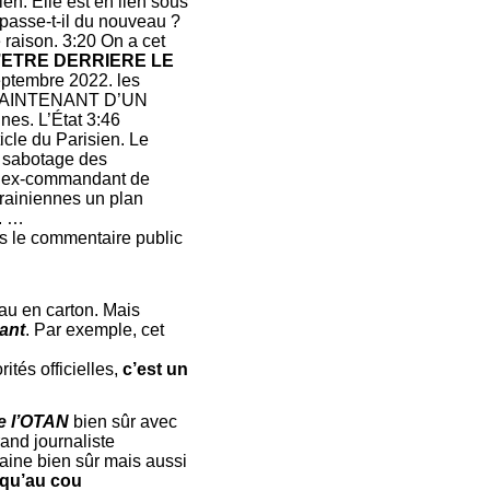
nien. Elle est en lien sous
passe-t-il du nouveau ?
 raison. 3:20 On a cet
’ETRE DERRIERE LE
eptembre 2022. les
 MAINTENANT D’UN
nnes. L’État 3:46
icle du Parisien. Le
e sabotage des
v, ex-commandant de
krainiennes un plan
é. …
ns le commentaire public
au en carton. Mais
rant
. Par exemple, cet
ités officielles,
c’est un
de l’OTAN
bien sûr avec
rand journaliste
raine bien sûr mais aussi
usqu’au cou