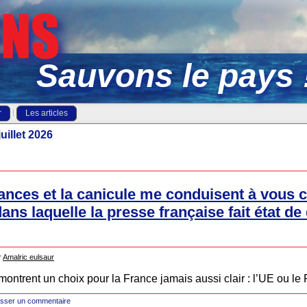
Sauvons le pays 
r
Les articles
juillet 2026
nces et la canicule me conduisent à vous co
 laquelle la presse française fait état de d
r
Amalric eulsaur
 montrent un choix pour la France jamais aussi clair : l’UE ou le
isser un commentaire