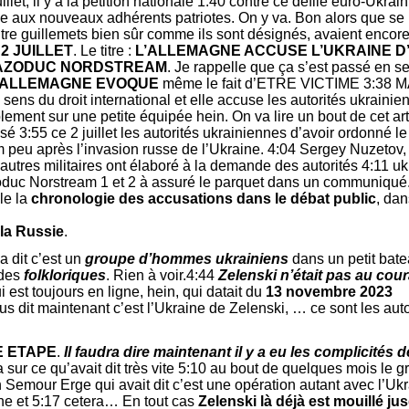
illet, il y a la pétition nationale 1:40 contre ce défilé euro-Ukrai
 aux nouveaux adhérents patriotes. On y va. Bon alors que se 
tre guillemets bien sûr comme ils sont désignés, avaient encore
 2 JUILLET
. Le titre :
L’ALLEMAGNE ACCUSE L’UKRAINE D
GAZODUC NORDSTREAM
. Je rappelle que ça s’est passé en s
’ALLEMAGNE
EVOQUE
même le fait d’ETRE VICTIME 3:38
sens du droit international et elle accuse les autorités ukrainie
lement sur une petite équipée hein. On va lire un bout de cet art
é 3:55 ce 2 juillet les autorités ukrainiennes d’avoir ordonné l
peu après l’invasion russe de l’Ukraine. 4:04 Sergey Nuzeto
’autres militaires ont élaboré à la demande des autorités 4:11 u
azoduc Norstream 1 et 2 à assuré le parquet dans un communiqu
lle la
chronologie des accusations dans le débat public
, da
 la Russie
.
a dit c’est un
groupe d’hommes ukrainiens
dans un petit bate
 des
folkloriques
. Rien à voir.4:44
Zelenski n’était pas au cou
i est toujours en ligne, hein, qui datait du
13 novembre 2023
ous dit maintenant c’est l’Ukraine de Zelenski, … ce sont les autor
E ETAPE
.
Il faudra dire maintenant il y a eu les complicités 
 sur ce qu’avait dit très vite 5:10 au bout de quelques mois le g
n Semour Erge qui avait dit c’est une opération autant avec l’Uk
e et 5:17 cetera… En tout cas
Zelenski là déjà est mouillé j