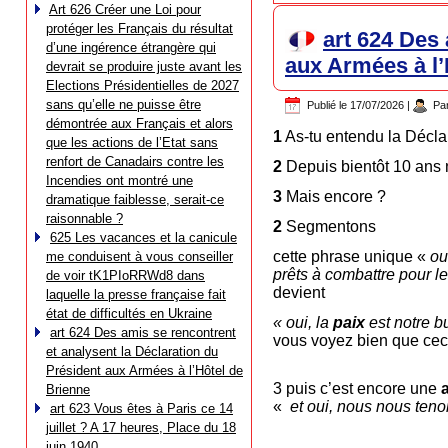
Art 626 Créer une Loi pour
protéger les Français du résultat
art 624 Des 
d’une ingérence étrangère qui
aux Armées à l’
devrait se produire juste avant les
Elections Présidentielles de 2027
sans qu’elle ne puisse être
Publié le
17/07/2026
|
Pa
démontrée aux Français et alors
1
As-tu entendu la Décla
que les actions de l’Etat sans
renfort de Canadairs contre les
2
Depuis bientôt 10 ans n
Incendies ont montré une
3
Mais encore ?
dramatique faiblesse, serait-ce
raisonnable ?
2
Segmentons
625 Les vacances et la canicule
cette phrase unique «
ou
me conduisent à vous conseiller
prêts à combattre pour le
de voir tK1PIoRRWd8 dans
devient
laquelle la presse française fait
état de difficultés en Ukraine
« oui, la
paix
est notre b
art 624 Des amis se rencontrent
vous voyez bien que ceci
et analysent la Déclaration du
Président aux Armées à l’Hôtel de
3 puis c’est encore une
Brienne
«
et oui, nous nous teno
art 623 Vous êtes à Paris ce 14
juillet ? A 17 heures, Place du 18
juin 1940…