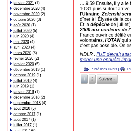
janvier 2021
(1)
….9:59 Ensuite, il y a l
10:31 puis surtout arrive
décembre 2020
(4)
l’Ukraine
.
Zelenski
ser
novembre 2020
(2)
dîner à l’Élysée de la coa
octobre 2020
(3)
Et la
dépêche
de juillet(
août 2020
(1)
2000 aux couleurs de l
juillet 2020
(5)
France ouvrir ce défilé e
juin 2020
(4)
volontaires,
l’OTAN
qui 
mai 2020
(4)
c’est pas possible. On es
avril 2020
(4)
mars 2020
(3)
NDLR :
l’UE devrait att
février 2020
(2)
mener une enquête limpid
janvier 2020
(5)
Publié dans
Divers
|
La
décembre 2019
(1)
octobre 2019
(1)
1
2
Suivant »
juillet 2019
(4)
juin 2019
(1)
janvier 2019
(1)
décembre 2018
(2)
septembre 2018
(4)
août 2018
(5)
octobre 2017
(1)
août 2017
(1)
juillet 2017
(1)
avril 2017
(6)