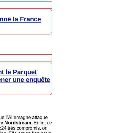
mné la France
t le Parquet
mener une enquête
que l’Allemagne attaque
uc Nordstream
. Enfin, ce
0:24 très compromis. on