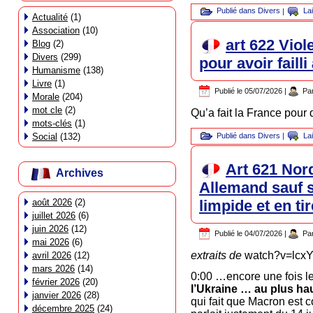
Publié dans
Divers
|
La
Actualité
(1)
Association
(10)
art 622 Vio
Blog
(2)
Divers
(299)
pour avoir faill
Humanisme
(138)
Livre
(1)
Publié le
05/07/2026
|
Pa
Morale
(204)
mot cle
(2)
Qu’a fait la France pour
mots-clés
(1)
Publié dans
Divers
|
La
Social
(132)
Art 621 Nor
Archives
Allemand sauf s
limpide et en t
août 2026
(2)
juillet 2026
(6)
juin 2026
(12)
Publié le
04/07/2026
|
Pa
mai 2026
(6)
extraits de
watch?v=lcx
avril 2026
(12)
mars 2026
(14)
0:00 …encore une fois le
février 2026
(20)
l’Ukraine … au plus ha
janvier 2026
(28)
qui fait que Macron est c
décembre 2025
(24)