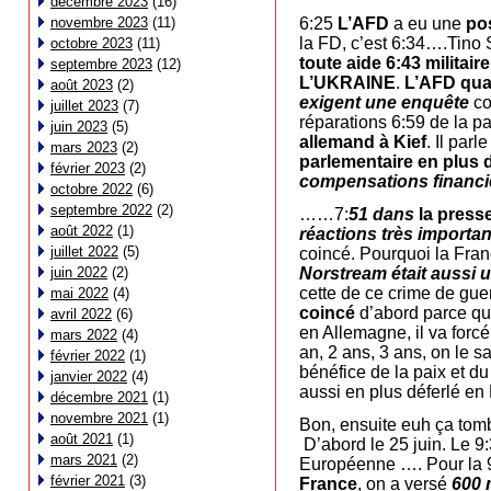
décembre 2023
(16)
6:25
L’AFD
a eu une
po
novembre 2023
(11)
la FD, c’est 6:34….Tino 
octobre 2023
(11)
toute aide 6:43 militaire
septembre 2023
(12)
L’UKRAINE
.
L’AFD qual
août 2023
(2)
exigent une enquête
co
juillet 2023
(7)
réparations 6:59 de la pa
juin 2023
(5)
allemand à Kief
. Il parl
mars 2023
(2)
parlementaire en plus 
février 2023
(2)
compensations financiè
octobre 2022
(6)
septembre 2022
(2)
……7:
51 dans
la press
août 2022
(1)
réactions très importan
juillet 2022
(5)
coincé. Pourquoi la Fra
Norstream était aussi u
juin 2022
(2)
cette de ce crime de gue
mai 2022
(4)
coincé
d’abord parce que
avril 2022
(6)
en Allemagne, il va forc
mars 2022
(4)
an, 2 ans, 3 ans, on le s
février 2022
(1)
bénéfice de la paix et d
janvier 2022
(4)
aussi en plus déferlé en
décembre 2021
(1)
novembre 2021
(1)
Bon, ensuite euh ça tomb
août 2021
(1)
D’abord le 25 juin. Le 9:
mars 2021
(2)
Européenne …. Pour la 9:4
février 2021
(3)
France
, on a versé
600 