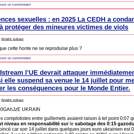
isser un commentaire
lences sexuelles : en 2025 La CEDH a conda
i à protéger des mineures victimes de viols
r
Amalric eulsaur
 que cette honte ne se reproduise plus ?
isser un commentaire
dstream l’UE devrait attaquer immédiatemen
i elle suspend sa venue le 14 juillet pour 
irer les conséquences pour le Monde Entier.
r
Amalric eulsaur
Y0GAhJzE UKRAIN
s complotistes entre guillemets avaient raison à tel point 0:07 
ut niveau en responsabilité sur
le
sabotage des 0:15 gazod
oincé car son 14 juillet dans quelques jours euro ukrainien est 