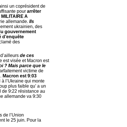
ainsi un coprésident de
uffisante pour
arrêter
MILITAIRE A
strie allemande.
Ils
nement ukrainien, des
l du gouvernement
é d’enquête
éclamé des
d’ailleurs
de ces
e est visée et Macron est
oi ? Mais parce que le
rfaitement victime de
l.
Macron est 9:03
l à l’Ukraine qui monte
oup plus faible qu’ a un
il de 9:22 résistance au
gue allemande va 9:30
s de l’Union
t le 25 juin. Pour la