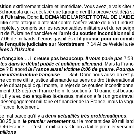
sition
extrêmement claire et immédiate. Vous avez je vais citer 
Schroupala qui a déclaré que [grognement] la preuve est déjà s
 à l’Ukraine
. Donc
IL DEMANDE L’ARRET TOTAL DE L’AIDE 
ifie
cette attaque d’attentat contre l’artère vitale de 6:51 l’indu
mplète, y compris sur les responsables militaires et du renseig
rt de l’Ukraine financière et
l’arrêt du soutien inconditionne
e 7:06 de milliards d’euros gaspillés et il
pousse pour un comit
de l’enquête judiciaire sur Nordstream
. 7:14 Alice Weidel a r
res à l’Ukraine
.
e française
…. il
creuse pas beaucoup
.
Il vous parle pas
7:58 
tes dans le débat public et politique allemand
. Mais la Franc
nce ? D’abord
la France aussi victime 8:06 de guerre. Pourqu
ne infrastructure française
……8/56 Donc nous aussi on est pa
rre comme dit la justice allemande au sens du droit internationa
 le débat public qui monte, le rejet de ce soutien inconditionne
ément 9:13 déjà en France hein, le soutien à l’Ukraine est beauc
ait, il y a eu des enquêtes là-dessus, mais on a fait un gros trava
u désengagement militaire et financier de la France, mais la va
 France, forcément.
e mal parce qu’il y a
deux actualités très problématiques
.
38 25 juin,
le premier versement
sur le montant des 90 milliard
6 France … c’est 17 milliards. Or, on a fait le premier versemen
millions