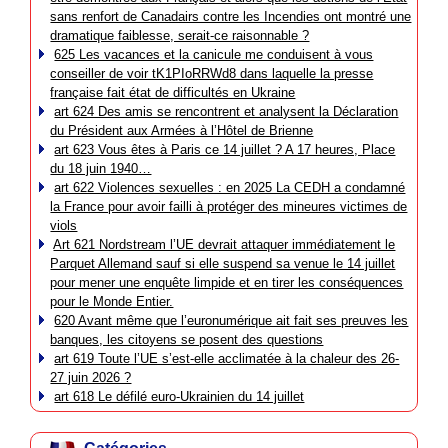
sans renfort de Canadairs contre les Incendies ont montré une
dramatique faiblesse, serait-ce raisonnable ?
625 Les vacances et la canicule me conduisent à vous
conseiller de voir tK1PIoRRWd8 dans laquelle la presse
française fait état de difficultés en Ukraine
art 624 Des amis se rencontrent et analysent la Déclaration
du Président aux Armées à l’Hôtel de Brienne
art 623 Vous êtes à Paris ce 14 juillet ? A 17 heures, Place
du 18 juin 1940…
art 622 Violences sexuelles : en 2025 La CEDH a condamné
la France pour avoir failli à protéger des mineures victimes de
viols
Art 621 Nordstream l’UE devrait attaquer immédiatement le
Parquet Allemand sauf si elle suspend sa venue le 14 juillet
pour mener une enquête limpide et en tirer les conséquences
pour le Monde Entier.
620 Avant même que l’euronumérique ait fait ses preuves les
banques, les citoyens se posent des questions
art 619 Toute l’UE s’est-elle acclimatée à la chaleur des 26-
27 juin 2026 ?
art 618 Le défilé euro-Ukrainien du 14 juillet