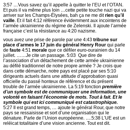
3:57 …Vous savez qu’il appelle à quitter le l’EU et l’OTAN.
Et puis il va même plus loin …cette petite touche nazi qui va
arriver sur les Champs-Élysées, bah ça ne me dit
rien qu’il
vaille
. Et il fait 4:12 référence évidemment aux incointens de
l’armée ukrainienne du régime de Zelenski. Il ajoute l’armée
française c’est la résistance au 4:20 nazisme.
vous avez une prise de parole par une 4:43
tribune sur
place d’armes le 17 juin du général Henry Rour
qui parle
de
faute
4:51
morale
que ce défiler euro-ourainien du 14
juillet. ……Je cite un passage. 5:03 Que dire de
l’association d’un détachement de cette armée ukrainienne
au défilé traditionnel de notre propre armée ? Je crois que
dans cette démarche, notre pays est placé par ses 5:10
dirigeants actuels dans une attitude d’approbation quasi
officielle du passé honteux de référence et du présent
trouble de l’armée ukrainienne. La 5:19 fonction
première
d’un symbole est de communiquer une information, une
volonté en faisant l’économie de mots. Tout à fait. Et le
symbole qui est ici communiqué est catastrophique.
5:27 Il est grand temps, … ajoute le général Rour, que notre
pays se ressaisisse et sort d’une organisation qui le
dénature. Parle de l’Union européenne. ….5:38 L’UE est un
reléicat totalitaire d’une vision ancienne. Tout est dit.