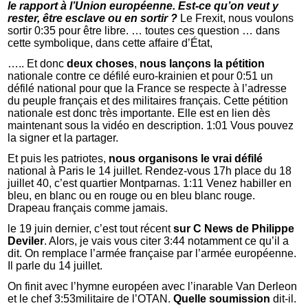
le rapport à l’Union européenne. Est-ce qu’on veut y
rester, être esclave ou en sortir ?
Le Frexit, nous voulons
sortir 0:35 pour être libre. … toutes ces question … dans
cette symbolique, dans cette affaire d’État,
….. Et donc
deux choses
,
nous lançons la pétition
nationale contre ce défilé euro-krainien et pour 0:51 un
défilé national pour que la France se respecte à l’adresse
du peuple français et des militaires français. Cette pétition
nationale est donc très importante. Elle est en lien dès
maintenant sous la vidéo en description. 1:01 Vous pouvez
la signer et la partager.
Et puis les patriotes,
nous organisons le vrai défilé
national à Paris le 14 juillet. Rendez-vous 17h place du 18
juillet 40, c’est quartier Montparnas. 1:11 Venez habiller en
bleu, en blanc ou en rouge ou en bleu blanc rouge.
Drapeau français comme jamais.
le 19 juin dernier, c’est tout récent
sur C News de Philippe
Deviler
. Alors, je vais vous citer 3:44 notamment ce qu’il a
dit. On remplace l’armée française par l’armée européenne.
Il parle du 14 juillet.
On finit avec l’hymne européen avec l’inarable Van Derleon
et le chef 3:53militaire de l’OTAN.
Quelle soumission
dit-il.