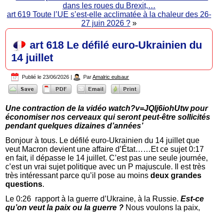
dans les roues du Brexit,…
art 619 Toute l’UE s’est-elle acclimatée à la chaleur des 26-
27 juin 2026 ?
»
art 618 Le défilé euro-Ukrainien du
14 juillet
Publié le
23/06/2026
|
Par
Amalric eulsaur
Une contraction de la vidéo watch?v=JQlj6iohUtw pour
économiser nos cerveaux qui seront peut-être sollicités
pendant quelques dizaines d’années’
Bonjour à tous. Le défilé euro-Ukrainien du 14 juillet que
veut Macron devient une affaire d’État……Et ce sujet 0:17
en fait, il dépasse le 14 juillet. C’est pas une seule journée,
c’est un vrai sujet politique avec un P majuscule. Il est très
très intéressant parce qu’il pose au moins
deux grandes
questions
.
Le 0:26 rapport à la guerre d’Ukraine, à la Russie.
Est-ce
qu’on veut la paix ou la guerre ?
Nous voulons la paix,