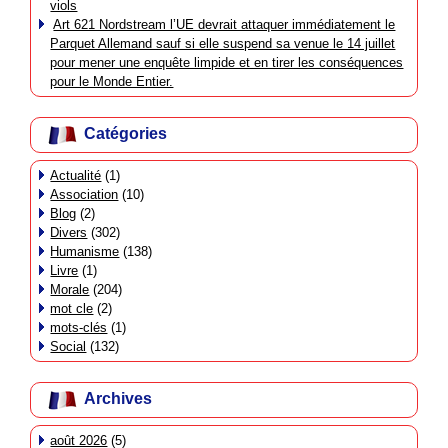
viols
Art 621 Nordstream l’UE devrait attaquer immédiatement le
Parquet Allemand sauf si elle suspend sa venue le 14 juillet
pour mener une enquête limpide et en tirer les conséquences
pour le Monde Entier.
Catégories
Actualité
(1)
Association
(10)
Blog
(2)
Divers
(302)
Humanisme
(138)
Livre
(1)
Morale
(204)
mot cle
(2)
mots-clés
(1)
Social
(132)
Archives
août 2026
(5)