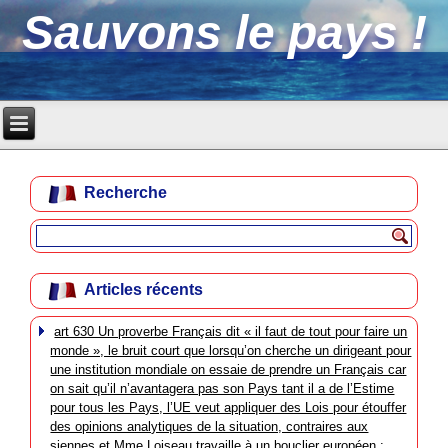
Sauvons le pays !
Recherche
Articles récents
art 630 Un proverbe Français dit « il faut de tout pour faire un
monde », le bruit court que lorsqu’on cherche un dirigeant pour
une institution mondiale on essaie de prendre un Français car
on sait qu’il n’avantagera pas son Pays tant il a de l’Estime
pour tous les Pays, l’UE veut appliquer des Lois pour étouffer
des opinions analytiques de la situation, contraires aux
siennes et Mme Loiseau travaille à un bouclier européen :