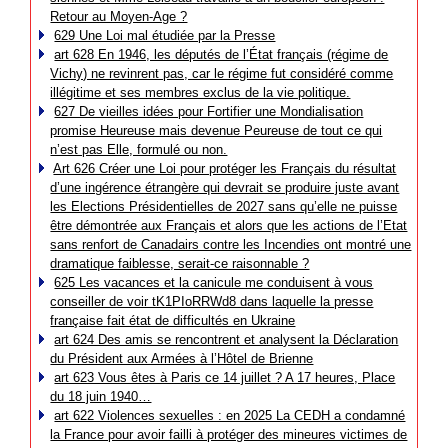
Retour au Moyen-Age ?
629 Une Loi mal étudiée par la Presse
art 628 En 1946, les députés de l’État français (régime de
Vichy) ne revinrent pas, car le régime fut considéré comme
illégitime et ses membres exclus de la vie politique.
627 De vieilles idées pour Fortifier une Mondialisation
promise Heureuse mais devenue Peureuse de tout ce qui
n’est pas Elle, formulé ou non.
Art 626 Créer une Loi pour protéger les Français du résultat
d’une ingérence étrangère qui devrait se produire juste avant
les Elections Présidentielles de 2027 sans qu’elle ne puisse
être démontrée aux Français et alors que les actions de l’Etat
sans renfort de Canadairs contre les Incendies ont montré une
dramatique faiblesse, serait-ce raisonnable ?
625 Les vacances et la canicule me conduisent à vous
conseiller de voir tK1PIoRRWd8 dans laquelle la presse
française fait état de difficultés en Ukraine
art 624 Des amis se rencontrent et analysent la Déclaration
du Président aux Armées à l’Hôtel de Brienne
art 623 Vous êtes à Paris ce 14 juillet ? A 17 heures, Place
du 18 juin 1940…
art 622 Violences sexuelles : en 2025 La CEDH a condamné
la France pour avoir failli à protéger des mineures victimes de