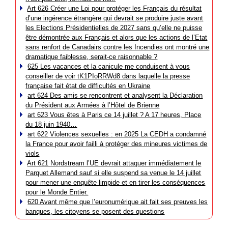
Art 626 Créer une Loi pour protéger les Français du résultat
d’une ingérence étrangère qui devrait se produire juste avant
les Elections Présidentielles de 2027 sans qu’elle ne puisse
être démontrée aux Français et alors que les actions de l’Etat
sans renfort de Canadairs contre les Incendies ont montré une
dramatique faiblesse, serait-ce raisonnable ?
625 Les vacances et la canicule me conduisent à vous
conseiller de voir tK1PIoRRWd8 dans laquelle la presse
française fait état de difficultés en Ukraine
art 624 Des amis se rencontrent et analysent la Déclaration
du Président aux Armées à l’Hôtel de Brienne
art 623 Vous êtes à Paris ce 14 juillet ? A 17 heures, Place
du 18 juin 1940…
art 622 Violences sexuelles : en 2025 La CEDH a condamné
la France pour avoir failli à protéger des mineures victimes de
viols
Art 621 Nordstream l’UE devrait attaquer immédiatement le
Parquet Allemand sauf si elle suspend sa venue le 14 juillet
pour mener une enquête limpide et en tirer les conséquences
pour le Monde Entier.
620 Avant même que l’euronumérique ait fait ses preuves les
banques, les citoyens se posent des questions