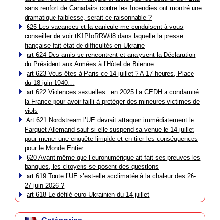
sans renfort de Canadairs contre les Incendies ont montré une
dramatique faiblesse, serait-ce raisonnable ?
625 Les vacances et la canicule me conduisent à vous
conseiller de voir tK1PIoRRWd8 dans laquelle la presse
française fait état de difficultés en Ukraine
art 624 Des amis se rencontrent et analysent la Déclaration
du Président aux Armées à l’Hôtel de Brienne
art 623 Vous êtes à Paris ce 14 juillet ? A 17 heures, Place
du 18 juin 1940…
art 622 Violences sexuelles : en 2025 La CEDH a condamné
la France pour avoir failli à protéger des mineures victimes de
viols
Art 621 Nordstream l’UE devrait attaquer immédiatement le
Parquet Allemand sauf si elle suspend sa venue le 14 juillet
pour mener une enquête limpide et en tirer les conséquences
pour le Monde Entier.
620 Avant même que l’euronumérique ait fait ses preuves les
banques, les citoyens se posent des questions
art 619 Toute l’UE s’est-elle acclimatée à la chaleur des 26-
27 juin 2026 ?
art 618 Le défilé euro-Ukrainien du 14 juillet