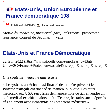
Etats-Unis, Union Européenne et
France démocratique 198
Publié le
04/08/2023
|
Par
Amalric eulsaur
Mots-clés:
médecine, prospérité, paix, désaccord ,
protectorat,
résistance, Conseil de Sécurité, yalta
Etats-Unis et France Démocratique
22 févr. 2022 (https://www.google.com/search?as_q=Etats-
Unis%2C+France+Protection+sociale&as_epq=&as_oq=&as_eq=&as_
Une coûteuse médecine américaine
« Le
système américain est
financé de manière privée et le
système français est
financé de manière publique. Les tarifs
médicaux aux USA
sont
fixés de manière libre ce qui engendre un
coût médical exorbitant alors qu’en
France
, les tarifs
sont
négociés
très en amont avec l’ensemble des praticiens médicaux ».