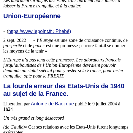
Les adorateurs français des Etats-Unis auraient donc intérêt à
laisser la France tranquille et à la quitter.
Union-Européenne
« (
https://www.lepoint.fr › Phébé)
2 sept. 2022 — « l’
Europe
est une zone de croissance continue, de
prospérité
et de
paix
» est une promesse ; encore faut-il se donner
les moyens de la tenir »
L’Europe n’a pas tenu cette promesse
.
Les adorateurs français
jusqu’auboutistes de l’Union-Européenne devraient pouvoir
demande un statut spécial pour y rester si la France, pour rester
tranquille, opte pour le FREXIT.
La lourde erreur des Etats-Unis de 1940
au sujet de la France.
Libération par
Antoine de Baecque
publié le 9 juillet 2004 à
1h24
Un très grand et long désaccord
(de Gaulle)
« Car ses relations avec les Etats-Unis furent longtemps
exécrables…