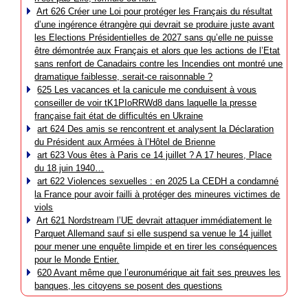
Art 626 Créer une Loi pour protéger les Français du résultat
d’une ingérence étrangère qui devrait se produire juste avant
les Elections Présidentielles de 2027 sans qu’elle ne puisse
être démontrée aux Français et alors que les actions de l’Etat
sans renfort de Canadairs contre les Incendies ont montré une
dramatique faiblesse, serait-ce raisonnable ?
625 Les vacances et la canicule me conduisent à vous
conseiller de voir tK1PIoRRWd8 dans laquelle la presse
française fait état de difficultés en Ukraine
art 624 Des amis se rencontrent et analysent la Déclaration
du Président aux Armées à l’Hôtel de Brienne
art 623 Vous êtes à Paris ce 14 juillet ? A 17 heures, Place
du 18 juin 1940…
art 622 Violences sexuelles : en 2025 La CEDH a condamné
la France pour avoir failli à protéger des mineures victimes de
viols
Art 621 Nordstream l’UE devrait attaquer immédiatement le
Parquet Allemand sauf si elle suspend sa venue le 14 juillet
pour mener une enquête limpide et en tirer les conséquences
pour le Monde Entier.
620 Avant même que l’euronumérique ait fait ses preuves les
banques, les citoyens se posent des questions