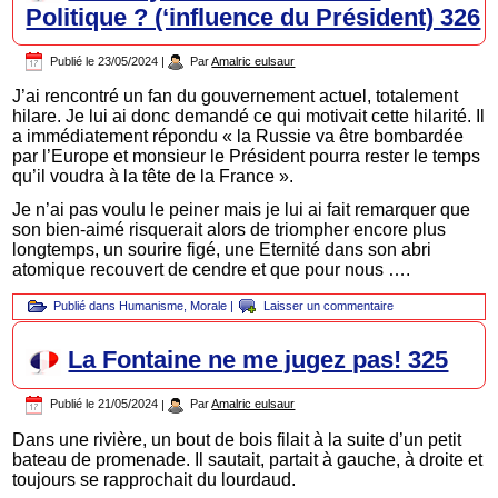
Politique ? (‘influence du Président) 326
Publié le
23/05/2024
|
Par
Amalric eulsaur
J’ai rencontré un fan du gouvernement actuel, totalement
hilare. Je lui ai donc demandé ce qui motivait cette hilarité. Il
a immédiatement répondu « la Russie va être bombardée
par l’Europe et monsieur le Président pourra rester le temps
qu’il voudra à la tête de la France ».
Je n’ai pas voulu le peiner mais je lui ai fait remarquer que
son bien-aimé risquerait alors de triompher encore plus
longtemps, un sourire figé, une Eternité dans son abri
atomique recouvert de cendre et que pour nous ….
Publié dans
Humanisme
,
Morale
|
Laisser un commentaire
La Fontaine ne me jugez pas! 325
Publié le
21/05/2024
|
Par
Amalric eulsaur
Dans une rivière, un bout de bois filait à la suite d’un petit
bateau de promenade. Il sautait, partait à gauche, à droite et
toujours se rapprochait du lourdaud.