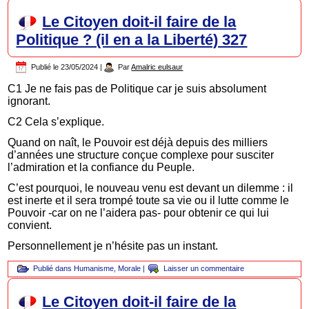
Le Citoyen doit-il faire de la
Politique ? (il en a la Liberté) 327
Publié le
23/05/2024
|
Par
Amalric eulsaur
C1 Je ne fais pas de Politique car je suis absolument
ignorant.
C2 Cela s’explique.
Quand on naît, le Pouvoir est déjà depuis des milliers
d’années une structure conçue complexe pour susciter
l’admiration et la confiance du Peuple.
C’est pourquoi, le nouveau venu est devant un dilemme : il
est inerte et il sera trompé toute sa vie ou il lutte comme le
Pouvoir -car on ne l’aidera pas- pour obtenir ce qui lui
convient.
Personnellement je n’hésite pas un instant.
Publié dans
Humanisme
,
Morale
|
Laisser un commentaire
Le Citoyen doit-il faire de la