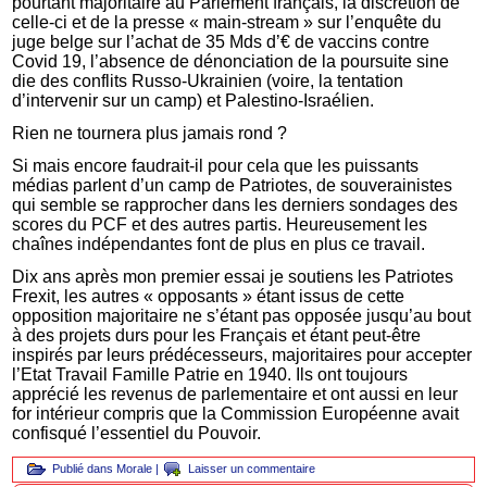
pourtant majoritaire au Parlement français, la discrétion de
celle-ci et de la presse « main-stream » sur l’enquête du
juge belge sur l’achat de 35 Mds d’€ de vaccins contre
Covid 19, l’absence de dénonciation de la poursuite sine
die des conflits Russo-Ukrainien (voire, la tentation
d’intervenir sur un camp) et Palestino-Israélien.
Rien ne tournera plus jamais rond ?
Si mais encore faudrait-il pour cela que les puissants
médias parlent d’un camp de Patriotes, de souverainistes
qui semble se rapprocher dans les derniers sondages des
scores du PCF et des autres partis. Heureusement les
chaînes indépendantes font de plus en plus ce travail.
Dix ans après mon premier essai je soutiens les Patriotes
Frexit, les autres « opposants » étant issus de cette
opposition majoritaire ne s’étant pas opposée jusqu’au bout
à des projets durs pour les Français et étant peut-être
inspirés par leurs prédécesseurs, majoritaires pour accepter
l’Etat Travail Famille Patrie en 1940. Ils ont toujours
apprécié les revenus de parlementaire et ont aussi en leur
for intérieur compris que la Commission Européenne avait
confisqué l’essentiel du Pouvoir.
Publié dans
Morale
|
Laisser un commentaire