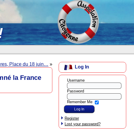
!
eures, Place du 18 juin…
»
Log In
mné la France
Username
Password
Remember Me
Register
Lost your password?