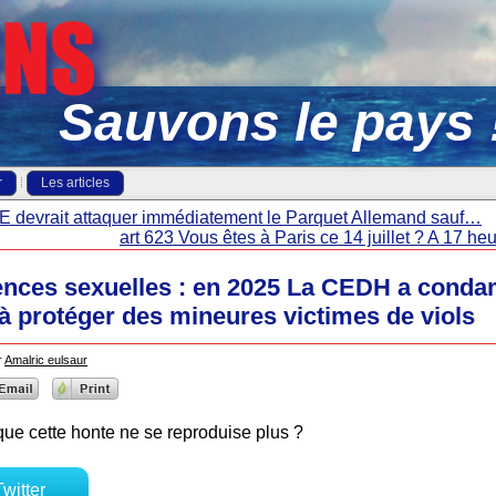
Sauvons le pays 
r
Les articles
UE devrait attaquer immédiatement le Parquet Allemand sauf…
art 623 Vous êtes à Paris ce 14 juillet ? A 17 h
lences sexuelles : en 2025 La CEDH a conda
i à protéger des mineures victimes de viols
r
Amalric eulsaur
 que cette honte ne se reproduise plus ?
Twitter