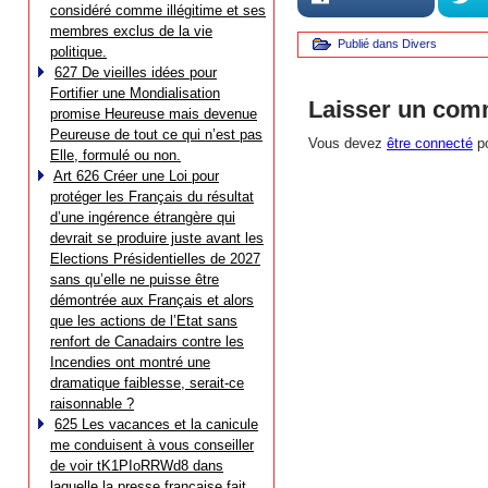
considéré comme illégitime et ses
membres exclus de la vie
Publié dans
Divers
politique.
627 De vieilles idées pour
Fortifier une Mondialisation
Laisser un com
promise Heureuse mais devenue
Peureuse de tout ce qui n’est pas
Vous devez
être connecté
po
Elle, formulé ou non.
Art 626 Créer une Loi pour
protéger les Français du résultat
d’une ingérence étrangère qui
devrait se produire juste avant les
Elections Présidentielles de 2027
sans qu’elle ne puisse être
démontrée aux Français et alors
que les actions de l’Etat sans
renfort de Canadairs contre les
Incendies ont montré une
dramatique faiblesse, serait-ce
raisonnable ?
625 Les vacances et la canicule
me conduisent à vous conseiller
de voir tK1PIoRRWd8 dans
laquelle la presse française fait