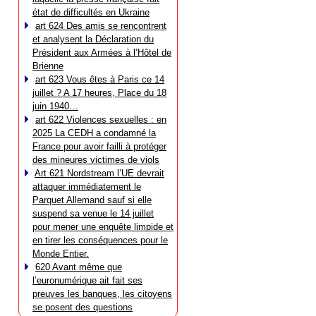
état de difficultés en Ukraine
art 624 Des amis se rencontrent
et analysent la Déclaration du
Président aux Armées à l’Hôtel de
Brienne
art 623 Vous êtes à Paris ce 14
juillet ? A 17 heures, Place du 18
juin 1940…
art 622 Violences sexuelles : en
2025 La CEDH a condamné la
France pour avoir failli à protéger
des mineures victimes de viols
Art 621 Nordstream l’UE devrait
attaquer immédiatement le
Parquet Allemand sauf si elle
suspend sa venue le 14 juillet
pour mener une enquête limpide et
en tirer les conséquences pour le
Monde Entier.
620 Avant même que
l’euronumérique ait fait ses
preuves les banques, les citoyens
se posent des questions