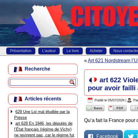
Présentation
L’auteur
Le livre
Acheter
Nous contacte
«
Art 621 Nordstream l’
Recherche
art 622 Vio
pour avoir faill
Articles récents
Publié le
05/07/2026
|
Pa
629 Une Loi mal étudiée par la
Presse
Qu’a fait la France pour
art 628 En 1946, les députés de
l’État français (régime de Vichy)
ne revinrent pas, car le régime fut
Facebook