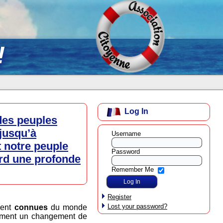
!
Log In
 des peuples
jusqu’à
Username
t notre peuple
Password
ard une profonde
Remember Me
Register
Lost your password?
ment
connues
du monde
clament un changement de