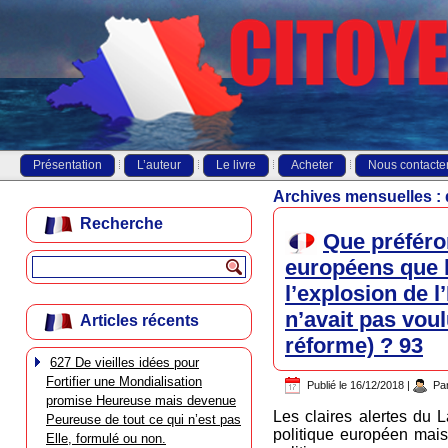
Présentation
L’auteur
Le livre
Acheter
Nous contacte
Archives mensuelles :
Recherche
Que préféro
européens que 
l’explosion de l
n’avait pas vou
Articles récents
réforme) ? 93
627 De vieilles idées pour
Fortifier une Mondialisation
Publié le
16/12/2018
|
Pa
promise Heureuse mais devenue
Les claires alertes du 
Peureuse de tout ce qui n’est pas
politique européen mais
Elle, formulé ou non.