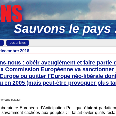
Sauvons le pays 
r
Les articles
décembre 2018
ns-nous : obéir aveuglément et faire partie
la Commission Européenne va sanctionner 
’Europe ou quitter l’Europe néo-libérale don
lu en 2005 (mais peut-être provoquer plus t
r
Amalric eulsaur
Laboratoire Européen d’Anticipation Politique
étaient
parfaite
 savamment cachées aux peuples : Il fallait éviter qu’ils ré