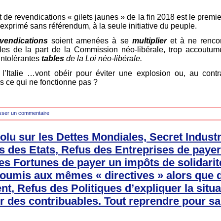
e revendications « gilets jaunes » de la fin 2018 est le premie
exprimé sans référendum, à la seule initiative du peuple.
vendications
soient amenées à se
multiplier
et à ne renco
les de la part de la Commission néo-libérale, trop accoutu
 intolérantes
tables
de la Loi néo-libérale.
l’Italie …vont obéir pour éviter une explosion ou, au contra
s ce qui ne fonctionne pas ?
sser un commentaire
lu sur les Dettes Mondiales, Secret Industr
 des Etats, Refus des Entreprises de paye
es Fortunes de payer un impôts de solidari
soumis aux mêmes « directives » alors que
ent, Refus des Politiques d’expliquer la situ
r des contribuables. Tout reprendre pour sa