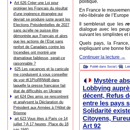
politique.
Art 626 Créer une Loi pour
protéger les Français du résultat
En France le mouvement d
d’une ingérence étrangère qui
néo-libérale de l’Europe 
devrait se produire juste avant les
Il semblerait que les
re
Elections Présidentielles de 2027
dialogue avec les peup
sans qu’elle ne puisse être
suivant les simplistes et
démontrée aux Français et alors
que les actions de l’Etat sans
Quels pays, la France, 
renfort de Canadairs contre les
expliquant une bonne foi
Incendies ont montré une
Continuer la lecture
→
dramatique faiblesse, serait-ce
raisonnable ?
Publié dans
Social
|
Lai
625 Les vacances et la canicule
me conduisent à vous conseiller
Mystère abso
de voir tK1PIoRRWd8 dans
laquelle la presse française fait
Lobbying auprès
état de difficultés en Ukraine
décent, Refus d
art 624 Des amis se rencontrent
entre les pays 
et analysent la Déclaration du
Président aux Armées à l’Hôtel de
Solidarité exist
Brienne
Citoyens, Fureu
art 623 Vous êtes à Paris ce 14
juillet ? A 17 heures, Place du 18
Art 92
juin 1940…