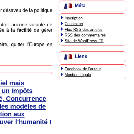
Méta
r désaveu de la politique
Inscription
Connexion
ntrer aucune volonté de
Flux
RSS
des articles
mée à la
facilité
de gérer
RSS
des commentaires
Site de WordPress-FR
ire, quitter l’Europe en
Liens
Facebook de l’auteur
Mention Légale
iel mais
r un Impôts
té, Concurrence
 des modèles de
ation aux
uver l’humanité !