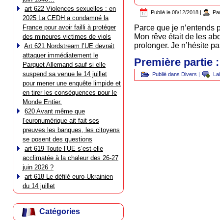
art 622 Violences sexuelles : en
Publié le
08/12/2018
|
Pa
2025 La CEDH a condamné la
France pour avoir failli à protéger
Parce que je n’entends p
Mon rêve était de les ab
des mineures victimes de viols
prolonger. Je n’hésite pa
Art 621 Nordstream l’UE devrait
attaquer immédiatement le
Première partie 
Parquet Allemand sauf si elle
suspend sa venue le 14 juillet
Publié dans
Divers
|
La
pour mener une enquête limpide et
en tirer les conséquences pour le
Monde Entier.
620 Avant même que
l’euronumérique ait fait ses
preuves les banques, les citoyens
se posent des questions
art 619 Toute l’UE s’est-elle
acclimatée à la chaleur des 26-27
juin 2026 ?
art 618 Le défilé euro-Ukrainien
du 14 juillet
Catégories