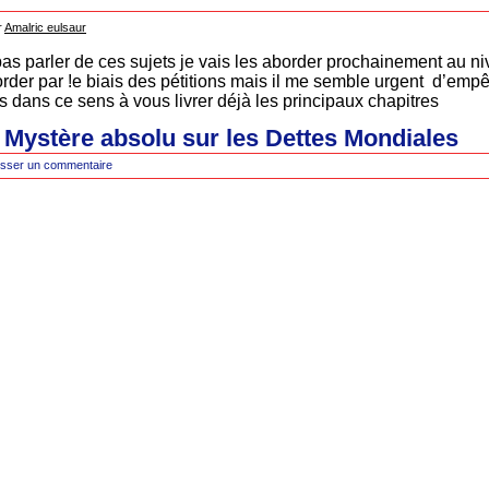
r
Amalric eulsaur
as parler de ces sujets je vais les aborder prochainement au n
order par !e biais des pétitions mais il me semble urgent d’emp
s dans ce sens à vous livrer déjà les principaux chapitres
: Mystère absolu sur les Dettes Mondiales
isser un commentaire