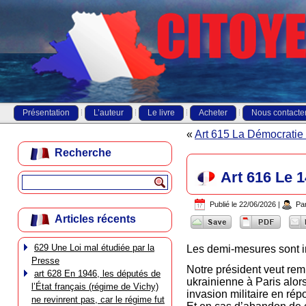
Présentation
L’auteur
Le livre
Acheter
Nous contacte
«
Art 615 La Démocratie 
Recherche
Art 616 Le 1
Publié le
22/06/2026
|
Pa
Articles récents
629 Une Loi mal étudiée par la
Les demi-mesures sont i
Presse
Notre président veut rem
art 628 En 1946, les députés de
ukrainienne à Paris alors
l’État français (régime de Vichy)
invasion militaire en ré
ne revinrent pas, car le régime fut