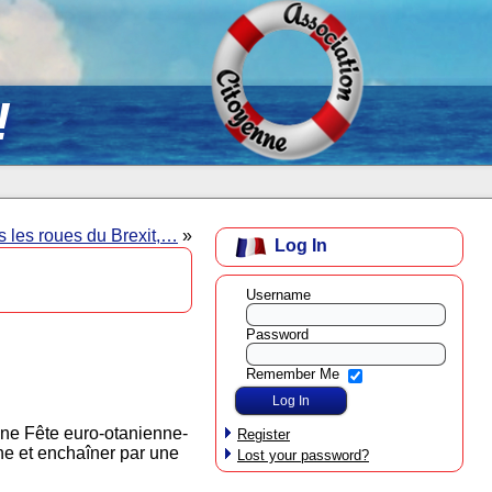
!
 les roues du Brexit,…
»
Log In
Username
Password
Remember Me
 une Fête euro-otanienne-
Register
ine et enchaîner par une
Lost your password?