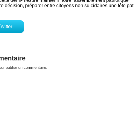
cette demi-mesure maintenir notre rassemblement patriotique
re décision, préparer entre citoyens non suicidaires une fête pat
Twitter
mentaire
ur publier un commentaire.