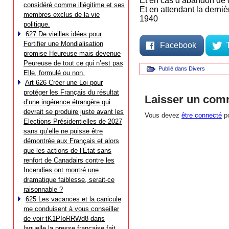
Et en cas d’abandon de 
considéré comme illégitime et ses
Et en attendant la derniè
membres exclus de la vie
1940
politique.
627 De vieilles idées pour
Fortifier une Mondialisation
Facebook
promise Heureuse mais devenue
Peureuse de tout ce qui n’est pas
Publié dans
Divers
Elle, formulé ou non.
Art 626 Créer une Loi pour
protéger les Français du résultat
Laisser un com
d’une ingérence étrangère qui
devrait se produire juste avant les
Vous devez
être connecté
po
Elections Présidentielles de 2027
sans qu’elle ne puisse être
démontrée aux Français et alors
que les actions de l’Etat sans
renfort de Canadairs contre les
Incendies ont montré une
dramatique faiblesse, serait-ce
raisonnable ?
625 Les vacances et la canicule
me conduisent à vous conseiller
de voir tK1PIoRRWd8 dans
laquelle la presse française fait