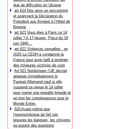
état de difficultés en Ukraine
art 624 Des amis se rencontrent
et analysent la Déclaration du
Président aux Armées à l’Hôtel de
Brienne
art 623 Vous êtes à Paris ce 14
juillet ? A 17 heures, Place du 18
juin 1940…
art 622 Violences sexuelles : en
2025 La CEDH a condamné la
France pour avoir failli à protéger
des mineures victimes de viols
Art 621 Nordstream l’UE devrait
attaquer immédiatement le
Parquet Allemand sauf si elle
suspend sa venue le 14 juillet
pour mener une enquête limpide et
en tirer les conséquences pour le
Monde Entier.
620 Avant même que
l’euronumérique ait fait ses
preuves les banques, les citoyens
se posent des questions