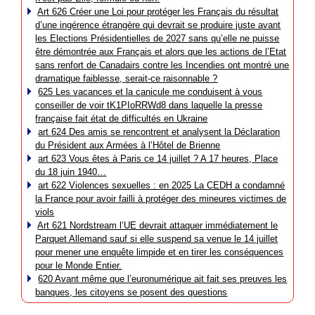
Art 626 Créer une Loi pour protéger les Français du résultat
d’une ingérence étrangère qui devrait se produire juste avant
les Elections Présidentielles de 2027 sans qu’elle ne puisse
être démontrée aux Français et alors que les actions de l’Etat
sans renfort de Canadairs contre les Incendies ont montré une
dramatique faiblesse, serait-ce raisonnable ?
625 Les vacances et la canicule me conduisent à vous
conseiller de voir tK1PIoRRWd8 dans laquelle la presse
française fait état de difficultés en Ukraine
art 624 Des amis se rencontrent et analysent la Déclaration
du Président aux Armées à l’Hôtel de Brienne
art 623 Vous êtes à Paris ce 14 juillet ? A 17 heures, Place
du 18 juin 1940…
art 622 Violences sexuelles : en 2025 La CEDH a condamné
la France pour avoir failli à protéger des mineures victimes de
viols
Art 621 Nordstream l’UE devrait attaquer immédiatement le
Parquet Allemand sauf si elle suspend sa venue le 14 juillet
pour mener une enquête limpide et en tirer les conséquences
pour le Monde Entier.
620 Avant même que l’euronumérique ait fait ses preuves les
banques, les citoyens se posent des questions