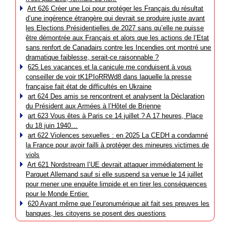
Art 626 Créer une Loi pour protéger les Français du résultat
d’une ingérence étrangère qui devrait se produire juste avant
les Elections Présidentielles de 2027 sans qu’elle ne puisse
être démontrée aux Français et alors que les actions de l’Etat
sans renfort de Canadairs contre les Incendies ont montré une
dramatique faiblesse, serait-ce raisonnable ?
625 Les vacances et la canicule me conduisent à vous
conseiller de voir tK1PIoRRWd8 dans laquelle la presse
française fait état de difficultés en Ukraine
art 624 Des amis se rencontrent et analysent la Déclaration
du Président aux Armées à l’Hôtel de Brienne
art 623 Vous êtes à Paris ce 14 juillet ? A 17 heures, Place
du 18 juin 1940…
art 622 Violences sexuelles : en 2025 La CEDH a condamné
la France pour avoir failli à protéger des mineures victimes de
viols
Art 621 Nordstream l’UE devrait attaquer immédiatement le
Parquet Allemand sauf si elle suspend sa venue le 14 juillet
pour mener une enquête limpide et en tirer les conséquences
pour le Monde Entier.
620 Avant même que l’euronumérique ait fait ses preuves les
banques, les citoyens se posent des questions