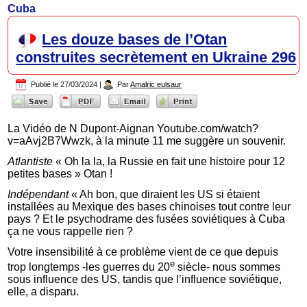
Cuba
Les douze bases de l’Otan
construites secrètement en Ukraine 296
Publié le
27/03/2024
|
Par
Amalric eulsaur
La Vidéo de N Dupont-Aignan Youtube.com/watch?
v=aAvj2B7Wwzk, à la minute 11 me suggère un souvenir.
Atlantiste
« Oh la la, la Russie en fait une histoire pour 12
petites bases » Otan !
Indépendant
« Ah bon, que diraient les US si étaient
installées au Mexique des bases chinoises tout contre leur
pays ? Et le psychodrame des fusées soviétiques à Cuba
ça ne vous rappelle rien ?
Votre insensibilité à ce problème vient de ce que depuis
e
trop longtemps -les guerres du 20
siècle- nous sommes
sous influence des US, tandis que l’influence soviétique,
elle, a disparu.