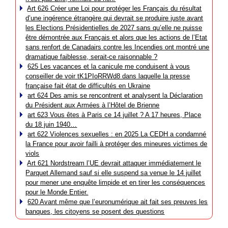
Art 626 Créer une Loi pour protéger les Français du résultat
d’une ingérence étrangère qui devrait se produire juste avant
les Elections Présidentielles de 2027 sans qu’elle ne puisse
être démontrée aux Français et alors que les actions de l’Etat
sans renfort de Canadairs contre les Incendies ont montré une
dramatique faiblesse, serait-ce raisonnable ?
625 Les vacances et la canicule me conduisent à vous
conseiller de voir tK1PIoRRWd8 dans laquelle la presse
française fait état de difficultés en Ukraine
art 624 Des amis se rencontrent et analysent la Déclaration
du Président aux Armées à l’Hôtel de Brienne
art 623 Vous êtes à Paris ce 14 juillet ? A 17 heures, Place
du 18 juin 1940…
art 622 Violences sexuelles : en 2025 La CEDH a condamné
la France pour avoir failli à protéger des mineures victimes de
viols
Art 621 Nordstream l’UE devrait attaquer immédiatement le
Parquet Allemand sauf si elle suspend sa venue le 14 juillet
pour mener une enquête limpide et en tirer les conséquences
pour le Monde Entier.
620 Avant même que l’euronumérique ait fait ses preuves les
banques, les citoyens se posent des questions