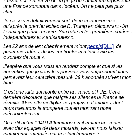
L’essai est sorti en 2014 : la page de couverture représente
une France sombrant dans l’océan. On ne peut pas plus
clair.
Je ne suis « définitivement sorti de mon innocence »
qu’après le premier échec de D. Trump en découvrant -Oh
le naïf que j’étais encore- YouTube et les premières chaînes
indépendantes et « artisanales ».
Les 22 ans de lent cheminement m’ont
permis
[DL1]
de
peser mes idées, de les confronter et m’ont évité les
« sorties de route ».
J’espère que vous vous en rendrez compte et que si les
nouvelles que je vous fais parvenir vous surprennent vous
percevrez leur caractère mesuré. 39 k abonnés suivent mon
blog.
C’est une lutte qui monte entre la France et l’UE. Cette
dernière découvre que malgré ses silences la France se
réveille. Alors elle multiplie ses projets autoritaires, dont
nous mesurons la tromperie tout en montrant notre
mécontentement.
On a dit qu’en 1940 l’Allemagne avait envahi la France
avec des équipes de deux motards, va-t-on nous laisser
maintenant enfermés par une fonctionnaire ?