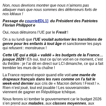
Non, nous devrions montrer que nous n’aimons pas
attaquer mais que nous sommes des défenseurs forts de
nos Idéaux !
Passage du
courriel
[DL1]
du Président des Patriotes
Florian Philippot e
Oui, nous détruirons l’UE par le
Frexit
!
On a su lundi que
l’UE voulait autoriser les transitions de
genre pour les enfants à tout âge
et sanctionner les pays
qui refusent : monstrueux !
Cette UE qui a déjà « validé » les budgets de la France…
jusque 2029
! Eh oui, tout ce qu’on voit en ce moment, c’est
du théâtre : je l’ai dit en direct sur LCI dimanche, ce qui a fait
trembler les murs de la chaîne !
La France reprend espoir quand elle voit
une marée de
drapeaux français dans les rues comme on l’a fait le
week-end dernier
aux cris de « Macron dehors ! Frexit ! ».
Rien n’est joué, tout est jouable ! Les souverainistes
viennent de gagner en République tchèque.
Nous ferons ici tomber le gouvernement car le budget 2026
s’en prend aux
malades
, aux
classes moyennes
, aux