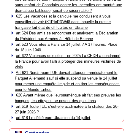
sans renfort de Canadairs contre les Incendies ont montré une
dramatique faiblesse, serait-ce raisonnable ?
625 Les vacances et la canicule me conduisent à vous
conseiller de voir tK1PIoRRWd8 dans laquelle la presse
française fait état de difficultés en Ukraine
art 624 Des amis se rencontrent et analysent la Déclaration
du Président aux Armées à l’Hôtel de Brienne
art 623 Vous êtes à Paris ce 14 juillet ? A 17 heures, Place
du 18 juin 1940…
art 622 Violences sexuelles : en 2025 La CEDH a condamné
la France pour avoir failli à protéger des mineures victimes de
viols
Art 621 Nordstream l’UE devrait attaquer immédiatement le
Parquet Allemand sauf si elle suspend sa venue le 14 juillet
pour mener une enquête limpide et en tirer les conséquences
pour le Monde Entier.
620 Avant même que l’euronumérique ait fait ses preuves les
banques, les citoyens se posent des questions
art 619 Toute l’UE s’est-elle acclimatée à la chaleur des 26-
27 juin 2026 ?
art 618 Le défilé euro-Ukrainien du 14 juillet