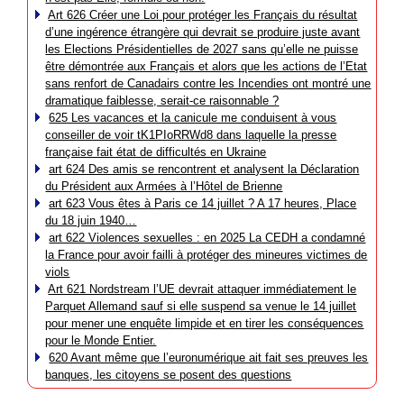
Art 626 Créer une Loi pour protéger les Français du résultat
d’une ingérence étrangère qui devrait se produire juste avant
les Elections Présidentielles de 2027 sans qu’elle ne puisse
être démontrée aux Français et alors que les actions de l’Etat
sans renfort de Canadairs contre les Incendies ont montré une
dramatique faiblesse, serait-ce raisonnable ?
625 Les vacances et la canicule me conduisent à vous
conseiller de voir tK1PIoRRWd8 dans laquelle la presse
française fait état de difficultés en Ukraine
art 624 Des amis se rencontrent et analysent la Déclaration
du Président aux Armées à l’Hôtel de Brienne
art 623 Vous êtes à Paris ce 14 juillet ? A 17 heures, Place
du 18 juin 1940…
art 622 Violences sexuelles : en 2025 La CEDH a condamné
la France pour avoir failli à protéger des mineures victimes de
viols
Art 621 Nordstream l’UE devrait attaquer immédiatement le
Parquet Allemand sauf si elle suspend sa venue le 14 juillet
pour mener une enquête limpide et en tirer les conséquences
pour le Monde Entier.
620 Avant même que l’euronumérique ait fait ses preuves les
banques, les citoyens se posent des questions