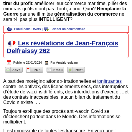
tirer du profit
: améliorer leur commerce maritime, piller des
minerais qu’ils n’ont pas. Tout ça pour Quoi?
Remplacer la
Guerre
par une illimitée
généralisation du commerce
ne
serait-il pas plus
INTELLIGENT
?
Publié dans
Divers
|
Laisser un commentaire
Les révélations de Jean-François
Delfraissy 262
Publié le
27/01/2024
|
Par
Amalric eulsaur
A part des morégin« ations » irrationnelles et
tonitruantes
contre les antivax, des licenciements secs, des interruptions
d’étude de vaccins différents, des interdictions d’exercer…et
des contrats inaccessibles, aucun bilan du traitement du
Covid n’existe ….
Toujours est-il que des procès anti-vaccin Covid se
déclenchent partout dans le Monde. Des informations se
multiplient.
Il est impossible de toutes les transcrire. En voici une :