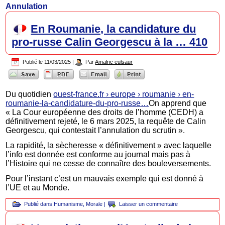
Annulation
En Roumanie, la candidature du
pro-russe Calin Georgescu à la … 410
Publié le
11/03/2025
|
Par
Amalric eulsaur
Du quotidien
ouest-france.fr › europe › roumanie › en-
roumanie-la-candidature-du-pro-russe…
On apprend que
« La Cour européenne des droits de l’homme (CEDH) a
définitivement rejeté, le 6 mars 2025, la requête de Calin
Georgescu, qui contestait l’annulation du scrutin ».
La rapidité, la sècheresse « définitivement » avec laquelle
l’info est donnée est conforme au journal mais pas à
l’Histoire qui ne cesse de connaître des bouleversements.
Pour l’instant c’est un mauvais exemple qui est donné à
l’UE et au Monde.
Publié dans
Humanisme
,
Morale
|
Laisser un commentaire