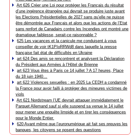
Art 626 Créer une Loi pour protéger les Français du résultat
d’une ingérence étrangère qui devrait se produire juste avant
les Elections Présidentielles de 2027 sans qu’elle ne puisse
être démontrée aux Français et alors que les actions de l’Etat
sans renfort de Canadairs contre les Incendies ont montré une
dramatique faiblesse, serait-ce raisonnable ?
625 Les vacances et la canicule me conduisent à vous
conseiller de voir tK1PIoRRWd8 dans laquelle la presse
française fait état de difficultés en Ukraine
art 624 Des amis se rencontrent et analysent la Déclaration
du Président aux Armées à l’Hôtel de Brienne
art 623 Vous êtes à Paris ce 14 juillet ? A 17 heures, Place
du 18 juin 1940…
art 622 Violences sexuelles : en 2025 La CEDH a condamné
la France pour avoir failli à protéger des mineures victimes de
viols
Art 621 Nordstream l’UE devrait attaquer immédiatement le
Parquet Allemand sauf si elle suspend sa venue le 14 juillet
pour mener une enquête limpide et en tirer les conséquences
pour le Monde Entier.
620 Avant même que l’euronumérique ait fait ses preuves les
banques, les citoyens se posent des questions