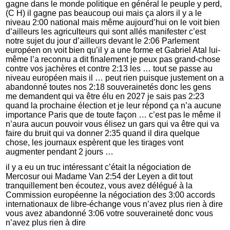
gagne dans le monde politique en général le peuple y perd,
(C H) il gagne pas beaucoup oui mais ça alors il y a le
niveau 2:00 national mais même aujourd’hui on le voit bien
d’ailleurs les agriculteurs qui sont allés manifester c’est
notre sujet du jour d’ailleurs devant le 2:06 Parlement
européen on voit bien qu’il y a une forme et Gabriel Atal lui-
même l’a reconnu a dit finalement je peux pas grand-chose
contre vos jachères et contre 2:13 les … tout se passe au
niveau européen mais il … peut rien puisque justement on a
abandonné toutes nos 2:18 souverainetés donc les gens
me demandent qui va être élu en 2027 je sais pas 2:23
quand la prochaine élection et je leur répond ça n’a aucune
importance Paris que de toute façon … c’est pas le même il
n’aura aucun pouvoir vous élisez un gars qui va être qui va
faire du bruit qui va donner 2:35 quand il dira quelque
chose, les journaux espèrent que les tirages vont
augmenter pendant 2 jours …
il y a eu un truc intéressant c’était la négociation de
Mercosur oui Madame Van 2:54 der Leyen a dit tout
tranquillement ben écoutez, vous avez délégué à la
Commission européenne la négociation des 3:00 accords
internationaux de libre-échange vous n’avez plus rien à dire
vous avez abandonné 3:06 votre souveraineté donc vous
n’avez plus rien à dire