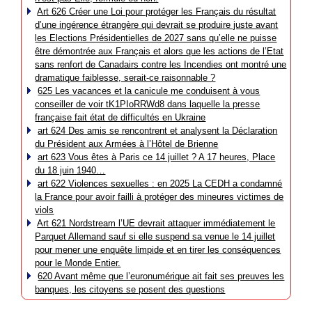
Art 626 Créer une Loi pour protéger les Français du résultat
d’une ingérence étrangère qui devrait se produire juste avant
les Elections Présidentielles de 2027 sans qu’elle ne puisse
être démontrée aux Français et alors que les actions de l’Etat
sans renfort de Canadairs contre les Incendies ont montré une
dramatique faiblesse, serait-ce raisonnable ?
625 Les vacances et la canicule me conduisent à vous
conseiller de voir tK1PIoRRWd8 dans laquelle la presse
française fait état de difficultés en Ukraine
art 624 Des amis se rencontrent et analysent la Déclaration
du Président aux Armées à l’Hôtel de Brienne
art 623 Vous êtes à Paris ce 14 juillet ? A 17 heures, Place
du 18 juin 1940…
art 622 Violences sexuelles : en 2025 La CEDH a condamné
la France pour avoir failli à protéger des mineures victimes de
viols
Art 621 Nordstream l’UE devrait attaquer immédiatement le
Parquet Allemand sauf si elle suspend sa venue le 14 juillet
pour mener une enquête limpide et en tirer les conséquences
pour le Monde Entier.
620 Avant même que l’euronumérique ait fait ses preuves les
banques, les citoyens se posent des questions