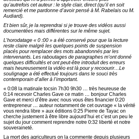
qu’autrefois cet auteur : le style clair, direct (qu’il en soit
remercié et me pardonne d’avoir pensé à M. Rabelais ou M.
Audiard).
Et bien sûr, je la reprendrai si je trouve des vidéos aussi
documentées mais différentes sur le même sujet.
L’horodatage « 0 :00 » a été conservé pour que la lecture
reste claire malgré les quelques points de suspension
placés pour remplacer des mots abandonnés par les
intervenants. Les raboutages de paragraphes m’ont donné
quelques difficultés et ont peut-être introduit des erreurs
mais heureusement la vidéo est là pour y recoourir…Le
soulignage a été effectué toujours dans le souci très
contemporain d’aller à l’important.
« 0:08 la matinale tocsin 7h30 9h30 … très heureuse de
0:14 recevoir Charles Gave ce matin … bonjour Charles
Gave et merci d’être avec nous vous êtes financier 0:20
entrepreneur … auteur notamment de cet ouvrage « la vérité
vous rendra libre » aux éditions 0:25 Pierre de Tayac on
cherche justement à être libre aujourd’hui et c’est un peu le
sujet du jour comment reprendre notre 0:32 liberté et notre
souveraineté.
La mort des agriculteurs on la commente depuis plusieurs