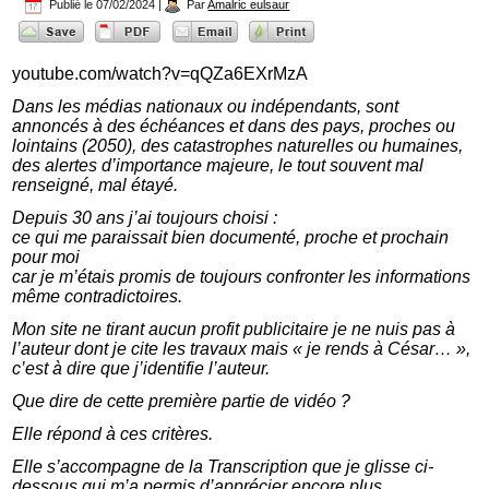
Publié le
07/02/2024
|
Par
Amalric eulsaur
youtube.com/watch?v=qQZa6EXrMzA
Dans les médias nationaux ou indépendants, sont
annoncés à des échéances et dans des pays, proches ou
lointains (2050), des catastrophes naturelles ou humaines,
des alertes d’importance majeure, le tout souvent mal
renseigné, mal étayé.
Depuis 30 ans j’ai toujours choisi :
ce qui me paraissait bien documenté, proche et prochain
pour moi
car je m’étais promis de toujours confronter les informations
même contradictoires.
Mon site ne tirant aucun profit publicitaire je ne nuis pas à
l’auteur dont je cite les travaux mais « je rends à César… »,
c’est à dire que j’identifie l’auteur.
Que dire de cette première partie de vidéo ?
Elle répond à ces critères.
Elle s’accompagne de la Transcription que je glisse ci-
dessous qui m’a permis d’apprécier encore plus