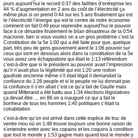
jours aujourd’hui le record 0:37 des faillites d’entreprise les
44 % d’augmentation en 2 ans du coût de l’électricité ça
même plus si on prend 0:44 sur les 5 ans finalement qui est
le l’électricité l’énergie qui est le centre de notre économie
comment on fait 0:49 pour reprendre aujourd’hui le pouvoir
face à ce désastre finalement le bilan désastreux de la 0:54
macronie. ben si vous voulez on a un gros problème c’est la
Constitution de la 5e 1:00 qui a été faite pour que, quelque
part, très peu de gens gouvernent aient le 1:06 pouvoir sur
ceux qui sont en dessous alors dans la constitution de la 5e
vous aviez une échappatoire qui était le 1:13 référendum
c’est-à-dire que si le président au pouvoir avait l’impression
qu’il n’avait plus la légitimité qui est 1:20 une notion
gaulliste ancienne même s’il était légal il demandait la
confiance du 1:26 peuple et si le peuple ne lui donnait pas
la confiance il s’en allait c’est ce qu’a fait de Gaulle mais
quand Mitterand a été battu aux 1:34 élections législatives
ça devait être … en 86 on a inauguré ce qui a fait le
bonheur de tous les hommes 1:40 politiques c’était la
cohabitation
c’est-à-dire qu’on est arrivé dans cette espèce de truc de
ventre mou où on 1:48 trouve toujours une bonne raison de
s’entendre entre avec les copains et les coquins à condition
que tout le monde y 1:53 gagne mais quand tout le monde y