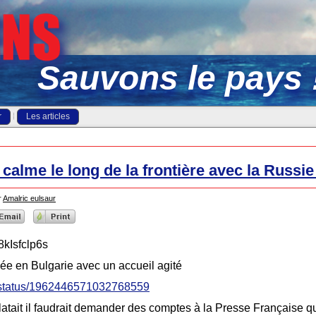
Sauvons le pays 
r
Les articles
 calme le long de la frontière avec la Russie
r
Amalric eulsaur
kIsfclp6s
née en Bulgarie avec un accueil agité
ot/status/1962446571032768559
latait il faudrait demander des comptes à la Presse Française qu