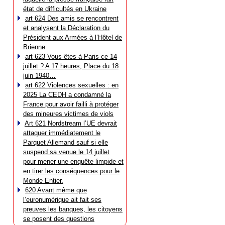
état de difficultés en Ukraine
art 624 Des amis se rencontrent
et analysent la Déclaration du
Président aux Armées à l’Hôtel de
Brienne
art 623 Vous êtes à Paris ce 14
juillet ? A 17 heures, Place du 18
juin 1940…
art 622 Violences sexuelles : en
2025 La CEDH a condamné la
France pour avoir failli à protéger
des mineures victimes de viols
Art 621 Nordstream l’UE devrait
attaquer immédiatement le
Parquet Allemand sauf si elle
suspend sa venue le 14 juillet
pour mener une enquête limpide et
en tirer les conséquences pour le
Monde Entier.
620 Avant même que
l’euronumérique ait fait ses
preuves les banques, les citoyens
se posent des questions