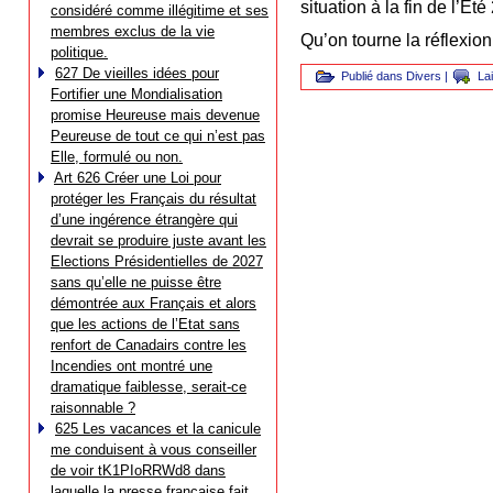
situation à la fin de l’Eté
considéré comme illégitime et ses
membres exclus de la vie
Qu’on tourne la réflexion
politique.
627 De vieilles idées pour
Publié dans
Divers
|
La
Fortifier une Mondialisation
promise Heureuse mais devenue
Peureuse de tout ce qui n’est pas
Elle, formulé ou non.
Art 626 Créer une Loi pour
protéger les Français du résultat
d’une ingérence étrangère qui
devrait se produire juste avant les
Elections Présidentielles de 2027
sans qu’elle ne puisse être
démontrée aux Français et alors
que les actions de l’Etat sans
renfort de Canadairs contre les
Incendies ont montré une
dramatique faiblesse, serait-ce
raisonnable ?
625 Les vacances et la canicule
me conduisent à vous conseiller
de voir tK1PIoRRWd8 dans
laquelle la presse française fait