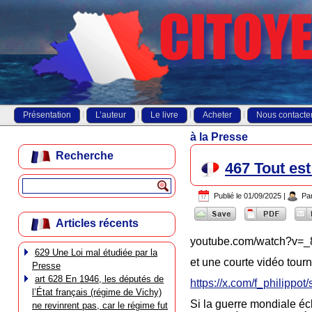
Présentation
L’auteur
Le livre
Acheter
Nous contacte
à la Presse
Recherche
467 Tout est
Publié le
01/09/2025
|
Pa
Articles récents
youtube.com/watch?v=_8
629 Une Loi mal étudiée par la
et une courte vidéo tour
Presse
art 628 En 1946, les députés de
https://x.com/f_philipp
l’État français (régime de Vichy)
Si la guerre mondiale éc
ne revinrent pas, car le régime fut