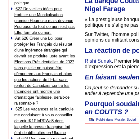
La banque Coutts
politique.
Nigel Farage
627 De vieilles idées pour
Fortifier une Mondialisation
« La prestigieuse banqu
promise Heureuse mais devenue
politique ne s’aligne pas
Peureuse de tout ce qui n’est pas
Elle, formulé ou non.
Sur Twitter, l’homme poli
Art 626 Créer une Loi pour
opinions du militant con
protéger les Français du résultat
La réaction de p
d’une ingérence étrangère qui
devrait se produire juste avant les
Rishi Sunak
, Premier Mi
Elections Présidentielles de 2027
d’expression est la pierr
sans qu’elle ne puisse être
démontrée aux Français et alors
En faisant seule
que les actions de l’Etat sans
renfort de Canadairs contre les
On peut se demander si c
Incendies ont montré une
entier à reprendre une p
dramatique faiblesse, serait-ce
Pourquoi soudain
raisonnable ?
625 Les vacances et la canicule
en COUTTS ?
me conduisent à vous conseiller
Publié dans
Morale
,
Social
|
de voir tK1PIoRRWd8 dans
laquelle la presse française fait
état de difficultés en Ukraine
art 624 Des amis se rencontrent