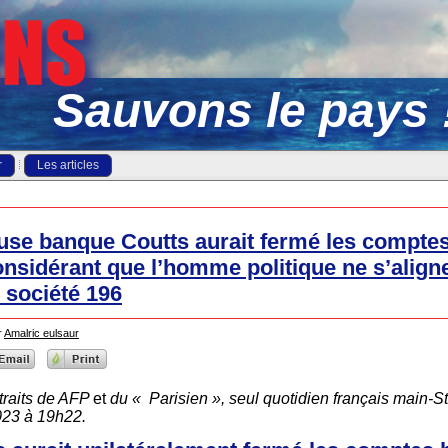
Sauvons le pays 
r
Les articles
euse banque Coutts aurait fermé les compte
onsidérant que l’homme politique ne s’align
 société 196
r
Amalric eulsaur
raits de
AFP
et
du « Parisien », seul quotidien français main-S
023 à 19h22.