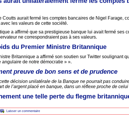
 aurait unilatéralement fermé les comptes 
e Coutts aurait fermé les comptes bancaires de Nigel Farage, 
 avec les valeurs de cette société.
tique a affirmé que sa prestigieuse banque lui avait fermé ses c
servateur ne correspondraient pas à ses valeurs.
oids du Premier Ministre Britannique
nistre Britannique a affirmé son soutien sur Twitter soulignant qu
e angulaire de notre démocratie » ».
ment preuve de bon sens et de prudence
ette décision unilatérale de la Banque ne pourrait pas conduir
art de l’argent placé en banque, dans un réflexe proche de celu
ement une telle perte du flegme britanniqu
Laisser un commentaire