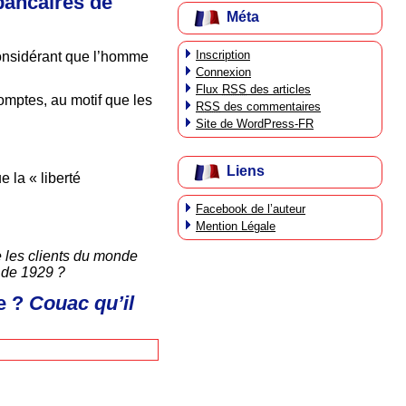
bancaires de
Méta
Inscription
considérant que l’homme
Connexion
Flux
RSS
des articles
omptes, au motif que les
RSS
des commentaires
Site de WordPress-FR
Liens
e la « liberté
Facebook de l’auteur
Mention Légale
e les clients du monde
i de 1929 ?
e ?
Couac qu’il