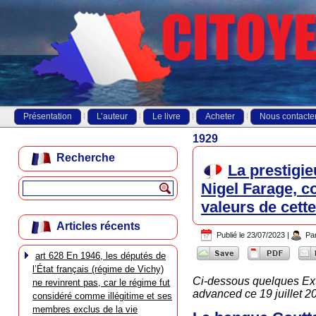
Présentation
L’auteur
Le livre
Acheter
Nous contacte
1929
Recherche
La prestigi
Nigel Farage, c
valeurs de cette
Articles récents
Publié le
23/07/2023
|
Pa
art 628 En 1946, les députés de
l’État français (régime de Vichy)
Ci-dessous quelques Ext
ne revinrent pas, car le régime fut
advanced ce 19 juillet 2
considéré comme illégitime et ses
membres exclus de la vie