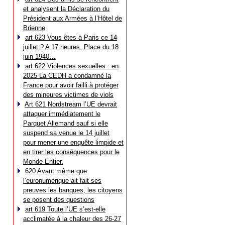
et analysent la Déclaration du
Président aux Armées à l’Hôtel de
Brienne
art 623 Vous êtes à Paris ce 14
juillet ? A 17 heures, Place du 18
juin 1940…
art 622 Violences sexuelles : en
2025 La CEDH a condamné la
France pour avoir failli à protéger
des mineures victimes de viols
Art 621 Nordstream l’UE devrait
attaquer immédiatement le
Parquet Allemand sauf si elle
suspend sa venue le 14 juillet
pour mener une enquête limpide et
en tirer les conséquences pour le
Monde Entier.
620 Avant même que
l’euronumérique ait fait ses
preuves les banques, les citoyens
se posent des questions
art 619 Toute l’UE s’est-elle
acclimatée à la chaleur des 26-27