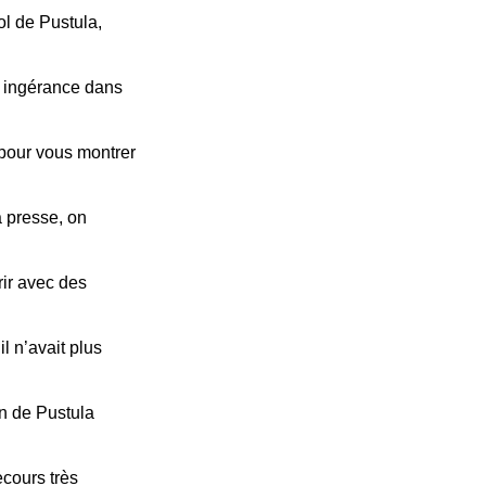
ol de Pustula,
e ingérance dans
pour vous montrer
a presse, on
rrir avec des
l n’avait plus
n de Pustula
cours très