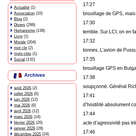
17:27
Actualité
(1)
Association
(10)
brouillage de GPS, mais
Blog
(2)
17:30
Divers
(299)
Humanisme
(138)
terrible. Sur LCI, on en f
Livre
(1)
17:32
Morale
(204)
mot cle
(2)
tonnes. L’avion de Pussu
mots-clés
(1)
17:35
Social
(132)
brouillage GPS en Bulga
Archives
17:38
soupçonné. Général Rich
août 2026
(2)
juillet 2026
(6)
17:41
juin 2026
(12)
d’hostilité absolument c
mai 2026
(6)
avril 2026
(12)
17:44
mars 2026
(14)
février 2026
(20)
acte d’agressivité pas t
janvier 2026
(28)
17:46
décembre 2025
(24)