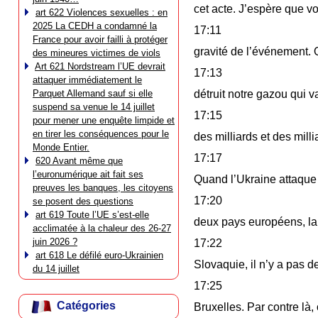
cet acte. J’espère que v
art 622 Violences sexuelles : en
2025 La CEDH a condamné la
17:11
France pour avoir failli à protéger
gravité de l’événement.
des mineures victimes de viols
Art 621 Nordstream l’UE devrait
17:13
attaquer immédiatement le
Parquet Allemand sauf si elle
détruit notre gazou qui v
suspend sa venue le 14 juillet
17:15
pour mener une enquête limpide et
en tirer les conséquences pour le
des milliards et des milli
Monde Entier.
17:17
620 Avant même que
l’euronumérique ait fait ses
Quand l’Ukraine attaque 
preuves les banques, les citoyens
17:20
se posent des questions
art 619 Toute l’UE s’est-elle
deux pays européens, la 
acclimatée à la chaleur des 26-27
juin 2026 ?
17:22
art 618 Le défilé euro-Ukrainien
Slovaquie, il n’y a pas d
du 14 juillet
17:25
Catégories
Bruxelles. Par contre là,