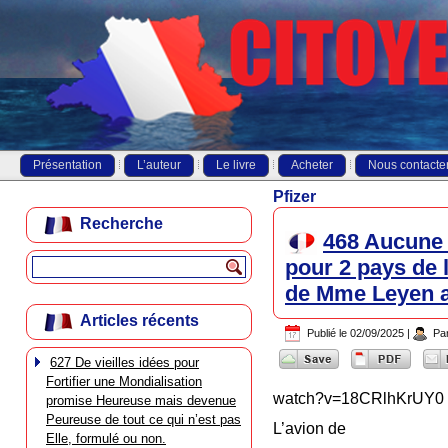
Présentation
L’auteur
Le livre
Acheter
Nous contacte
Pfizer
Recherche
468 Aucune 
pour 2 pays de 
de Mme Leyen au
Articles récents
Publié le
02/09/2025
|
Pa
627 De vieilles idées pour
Fortifier une Mondialisation
watch?v=18CRlhKrUY0
promise Heureuse mais devenue
Peureuse de tout ce qui n’est pas
L’avion de
Elle, formulé ou non.