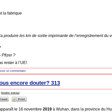
st la fabrique
u’a produire les km de sortie imprimante de l’enregistrement du 
?
 Pfizer ?
s rester à l’UE!
isser un commentaire
vous encore douter? 313
r
Amalric eulsaur
 apparaît le 16 novembre
2019
à Wuhan, dans la province du Hub