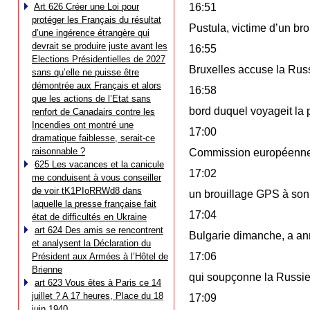
Art 626 Créer une Loi pour
16:51
protéger les Français du résultat
Pustula, victime d’un br
d’une ingérence étrangère qui
devrait se produire juste avant les
16:55
Elections Présidentielles de 2027
Bruxelles accuse la Russ
sans qu’elle ne puisse être
démontrée aux Français et alors
16:58
que les actions de l’Etat sans
bord duquel voyageit la 
renfort de Canadairs contre les
Incendies ont montré une
17:00
dramatique faiblesse, serait-ce
raisonnable ?
Commission européenne,
625 Les vacances et la canicule
17:02
me conduisent à vous conseiller
de voir tK1PIoRRWd8 dans
un brouillage GPS à son
laquelle la presse française fait
17:04
état de difficultés en Ukraine
art 624 Des amis se rencontrent
Bulgarie dimanche, a a
et analysent la Déclaration du
17:06
Président aux Armées à l’Hôtel de
Brienne
qui soupçonne la Russie 
art 623 Vous êtes à Paris ce 14
juillet ? A 17 heures, Place du 18
17:09
juin 1940…