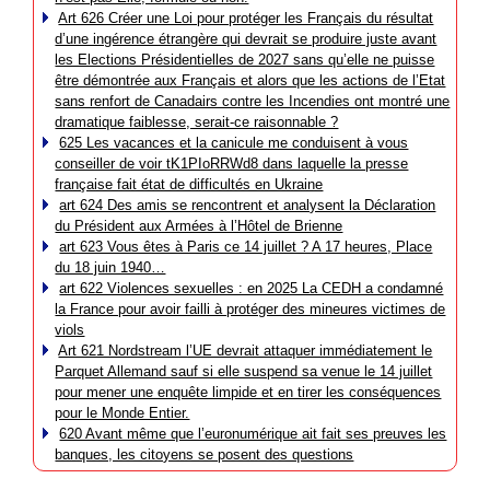
Art 626 Créer une Loi pour protéger les Français du résultat
d’une ingérence étrangère qui devrait se produire juste avant
les Elections Présidentielles de 2027 sans qu’elle ne puisse
être démontrée aux Français et alors que les actions de l’Etat
sans renfort de Canadairs contre les Incendies ont montré une
dramatique faiblesse, serait-ce raisonnable ?
625 Les vacances et la canicule me conduisent à vous
conseiller de voir tK1PIoRRWd8 dans laquelle la presse
française fait état de difficultés en Ukraine
art 624 Des amis se rencontrent et analysent la Déclaration
du Président aux Armées à l’Hôtel de Brienne
art 623 Vous êtes à Paris ce 14 juillet ? A 17 heures, Place
du 18 juin 1940…
art 622 Violences sexuelles : en 2025 La CEDH a condamné
la France pour avoir failli à protéger des mineures victimes de
viols
Art 621 Nordstream l’UE devrait attaquer immédiatement le
Parquet Allemand sauf si elle suspend sa venue le 14 juillet
pour mener une enquête limpide et en tirer les conséquences
pour le Monde Entier.
620 Avant même que l’euronumérique ait fait ses preuves les
banques, les citoyens se posent des questions