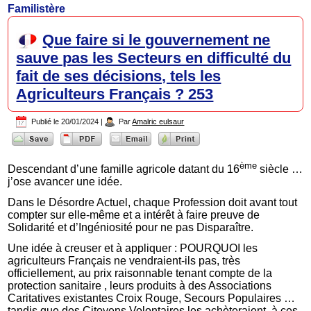
Familistère
Que faire si le gouvernement ne
sauve pas les Secteurs en difficulté du
fait de ses décisions, tels les
Agriculteurs Français ? 253
Publié le
20/01/2024
|
Par
Amalric eulsaur
ème
Descendant d’une famille agricole datant du 16
siècle …
j’ose avancer une idée.
Dans le Désordre Actuel, chaque Profession doit avant tout
compter sur elle-même et a intérêt à faire preuve de
Solidarité et d’Ingéniosité pour ne pas Disparaître.
Une idée à creuser et à appliquer : POURQUOI les
agriculteurs Français ne vendraient-ils pas, très
officiellement, au prix raisonnable tenant compte de la
protection sanitaire , leurs produits à des Associations
Caritatives existantes Croix Rouge, Secours Populaires …
tandis que des Citoyens Volontaires les achèteraient, à ces