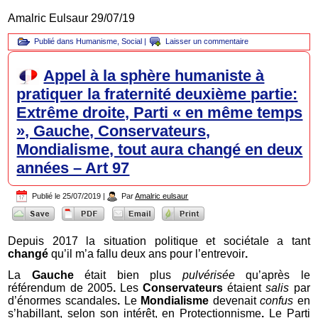
Amalric Eulsaur 29/07/19
Publié dans
Humanisme
,
Social
|
Laisser un commentaire
Appel à la sphère humaniste à
pratiquer la fraternité deuxième partie:
Extrême droite, Parti « en même temps
», Gauche, Conservateurs,
Mondialisme, tout aura changé en deux
années – Art 97
Publié le
25/07/2019
|
Par
Amalric eulsaur
Depuis 2017 la situation politique et sociétale a tant
changé
qu’il m’a fallu deux ans pour l’entrevoir
.
La
Gauche
était bien plus
pulvérisée
qu’après le
référendum de 2005
.
Les
Conservateurs
étaient
salis
par
d’énormes scandales
.
Le
Mondialisme
devenait
confus
en
s’habillant, selon son intérêt, en Protectionnisme
.
Le Parti