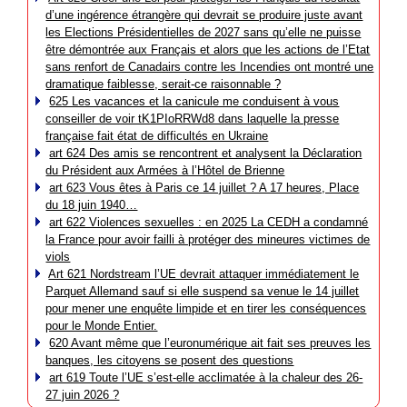
d’une ingérence étrangère qui devrait se produire juste avant
les Elections Présidentielles de 2027 sans qu’elle ne puisse
être démontrée aux Français et alors que les actions de l’Etat
sans renfort de Canadairs contre les Incendies ont montré une
dramatique faiblesse, serait-ce raisonnable ?
625 Les vacances et la canicule me conduisent à vous
conseiller de voir tK1PIoRRWd8 dans laquelle la presse
française fait état de difficultés en Ukraine
art 624 Des amis se rencontrent et analysent la Déclaration
du Président aux Armées à l’Hôtel de Brienne
art 623 Vous êtes à Paris ce 14 juillet ? A 17 heures, Place
du 18 juin 1940…
art 622 Violences sexuelles : en 2025 La CEDH a condamné
la France pour avoir failli à protéger des mineures victimes de
viols
Art 621 Nordstream l’UE devrait attaquer immédiatement le
Parquet Allemand sauf si elle suspend sa venue le 14 juillet
pour mener une enquête limpide et en tirer les conséquences
pour le Monde Entier.
620 Avant même que l’euronumérique ait fait ses preuves les
banques, les citoyens se posent des questions
art 619 Toute l’UE s’est-elle acclimatée à la chaleur des 26-
27 juin 2026 ?