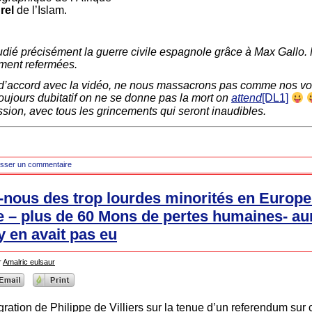
urel
de l’Islam.
étudié précisément la guerre civile espagnole grâce à Max Gallo.
ement refermées.
 d’accord avec la vidéo, ne nous massacrons pas comme nos vois
toujours dubitatif on ne se donne pas la mort on
attend
[DL1]
ssion, avec tous les grincements qui seront inaudibles.
isser un commentaire
-nous des trop lourdes minorités en Europe
 – plus de 60 Mons de pertes humaines- aur
’y en avait pas eu
r
Amalric eulsaur
ration de Philippe de Villiers sur la tenue d’un referendum sur c