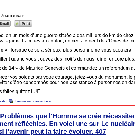
r
Amalric eulsaur
es, en un mois d’une guerre située à des milliers de km de chez
war-game, habitués au confort, immédiatement des 10nes de mil
p » : lorsque ce sera sérieux, plus personne ne vous écoutera.
lent quand vous trouvez des motifs de nous ruiner encore plus
Ceux de 14 » de Maurice Genevois et commandez un referendum 
orcer vos soldats par votre courage, jetez-vous du monument le 
éviter d’être condamnés pour non-assistance à personnes en da
 folies quittez l’UE !
rale
|
Laisser un commentaire
Problèmes que l’Homme se crée nécessiten
ent réfléchies. En voici une sur Le nucléair
i l’avenir peut la faire évoluer. 407