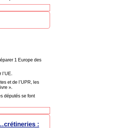
réparer 1 Europe des
r l’UE.
tes et de l’UPR, les
ivre ».
les députés se font
…crétineries :