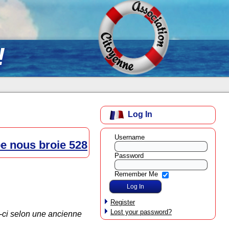
!
Log In
Username
pe nous broie 528
Password
Remember Me
Register
Lost your password?
i-ci selon une ancienne