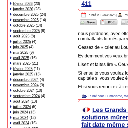
411
février 2026
(20)
janvier 2026
(28)
décembre 2025
(24)
Publié le
12/03/2025
|
Pa
novembre 2025
(14)
octobre 2025
(14)
septembre 2025
(9)
nous perdrions, avec ell
août 2025
(8)
combattants formés par 
juillet 2025
(4)
juin 2025
(4)
Cessez de « crier au Lou
mai 2025
(9)
Evidemment vos yeux bril
avril 2025
(16)
mars 2025
(21)
Lisez et faites lire « 
février 2025
(11)
Si ensuite vous voulez f
janvier 2025
(13)
capitale si vous voulez 
décembre 2024
(4)
novembre 2024
(3)
Et si vous renoncez à ces
octobre 2024
(10)
septembre 2024
(4)
Publié dans
Humanisme
,
Mo
août 2024
(13)
juillet 2024
(5)
Les Grands 
juin 2024
(13)
solutions mûrem
mai 2024
(12)
avril 2024
(16)
fait date même s