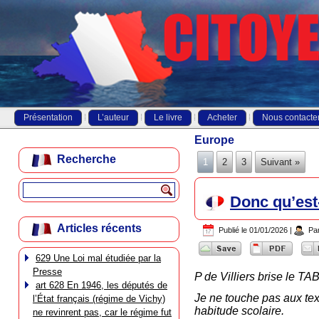
Présentation
L’auteur
Le livre
Acheter
Nous contacte
Europe
Recherche
1
2
3
Suivant »
Donc qu’est-
Articles récents
Publié le
01/01/2026
|
Pa
629 Une Loi mal étudiée par la
Presse
P de Villiers brise le T
art 628 En 1946, les députés de
Je ne touche pas aux text
l’État français (régime de Vichy)
habitude scolaire.
ne revinrent pas, car le régime fut