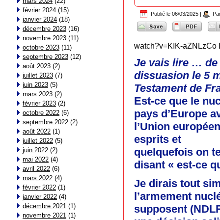
mars 2024
(22)
février 2024
(15)
Publié le
06/03/2025
|
Pa
janvier 2024
(18)
décembre 2023
(16)
novembre 2023
(11)
watch?v=KIK-aZNLzCo 
octobre 2023
(11)
septembre 2023
(12)
Je vais lire … de
août 2023
(2)
dissuasion le 5 m
juillet 2023
(7)
juin 2023
(5)
Testament de Fran
mars 2023
(2)
Est-ce que le nucl
février 2023
(2)
pays d’Europe av
octobre 2022
(6)
septembre 2022
(2)
l’Union européenn
août 2022
(1)
esprits et
juillet 2022
(5)
quelquefois on t
juin 2022
(2)
mai 2022
(4)
disant « est-ce q
avril 2022
(6)
mars 2022
(4)
Je dirais tout s
février 2022
(1)
l’armement nuclé
janvier 2022
(4)
décembre 2021
(1)
supposent (NDL
novembre 2021
(1)