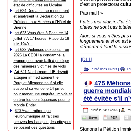
c’est un protectorat
cult
état de difficultés en Ukraine
art 624 Des amis se rencontrent
Pas mal ! »
et analysent la Déclaration du
Faites moi plaisir. J’ai 
Président aux Armées à l’Hôtel de
plaies ne sont pas total
Brienne
art 623 Vous êtes à Paris ce 14
Alors si vous n’êtes pas
juillet ? A 17 heures, Place du 18
longuement et si on est 
juin 1940…
démarrer à fond la discu
art 622 Violences sexuelles : en
2025 La CEDH a condamné la
[DL1]
France pour avoir failli à protéger
des mineures victimes de viols
Publié dans
Divers
|
La
Art 621 Nordstream l’UE devrait
attaquer immédiatement le
475 Méfions
Parquet Allemand sauf si elle
suspend sa venue le 14 juillet
guerre mondiale
pour mener une enquête limpide et
été évitée s’il n
en tirer les conséquences pour le
Monde Entier.
Publié le
24/09/2025
|
Pa
620 Avant même que
l’euronumérique ait fait ses
preuves les banques, les citoyens
se posent des questions
Signons la Pétition Immig