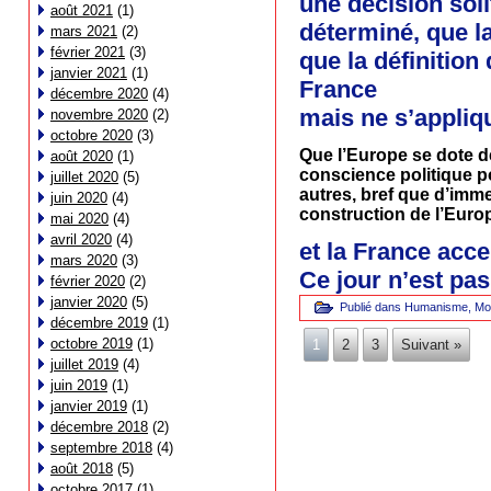
une décision sol
août 2021
(1)
déterminé, que la
mars 2021
(2)
février 2021
(3)
que la définition
janvier 2021
(1)
France
décembre 2020
(4)
mais ne s’appliq
novembre 2020
(2)
octobre 2020
(3)
Que l’Europe se dote de
août 2020
(1)
conscience politique pou
juillet 2020
(5)
autres, bref que d’imme
juin 2020
(4)
construction de l’Euro
mai 2020
(4)
avril 2020
(4)
et la France acce
mars 2020
(3)
Ce jour n’est pa
février 2020
(2)
janvier 2020
(5)
Publié dans
Humanisme
,
Mo
décembre 2019
(1)
octobre 2019
(1)
1
2
3
Suivant »
juillet 2019
(4)
juin 2019
(1)
janvier 2019
(1)
décembre 2018
(2)
septembre 2018
(4)
août 2018
(5)
octobre 2017
(1)