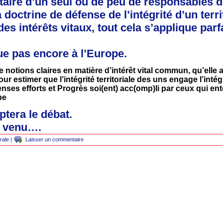
itaire d’un seul ou de peu de responsables 
 doctrine de défense de l’intégrité d’un terri
 des intérêts vitaux, tout cela s’applique parf
ue pas encore à l’Europe.
 notions claires en matière d’intérêt vital commun, qu’elle a
r estimer que l’intégrité territoriale des uns engage l’intégri
nses efforts et Progrès soi(ent) acc(omp)li par ceux qui en
pe
ptera le débat.
s venu….
rale
|
Laisser un commentaire