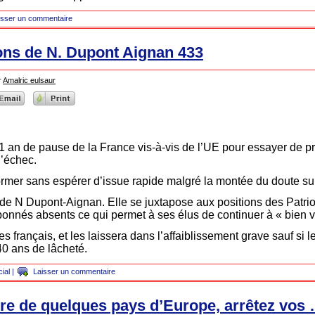
isser un commentaire
ons de N. Dupont Aignan 433
r
Amalric eulsaur
1 an de pause de la France vis-à-vis de l’UE pour essayer de p
d’échec.
former sans espérer d’issue rapide malgré la montée du doute su
o de N Dupont-Aignan. Elle se juxtapose aux positions des Patrio
abonnés absents ce qui permet à ses élus de continuer à « bien v
es français, et les laissera dans l’affaiblissement grave sauf si 
40 ans de lâcheté.
ial
|
Laisser un commentaire
rre de quelques pays d’Europe, arrêtez vos 