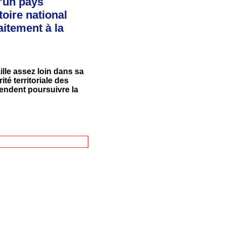
d’un pays
toire national
aitement à la
ille assez loin dans sa
té territoriale des
tendent poursuivre la