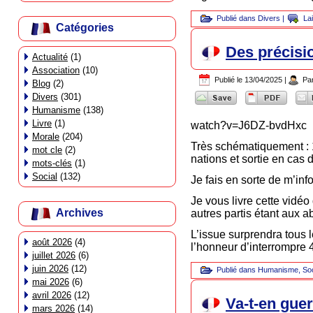
Publié dans
Divers
|
La
Catégories
Des précisi
Actualité
(1)
Association
(10)
Publié le
13/04/2025
|
Pa
Blog
(2)
Divers
(301)
Humanisme
(138)
Livre
(1)
watch?v=J6DZ-bvdHxc
Morale
(204)
Très schématiquement : 
mot cle
(2)
nations et sortie en cas 
mots-clés
(1)
Social
(132)
Je fais en sorte de m’in
Je vous livre cette vidé
Archives
autres partis étant aux 
L’issue surprendra tous l
août 2026
(4)
l’honneur d’interrompre 
juillet 2026
(6)
juin 2026
(12)
Publié dans
Humanisme
,
Soc
mai 2026
(6)
avril 2026
(12)
Va-t-en gue
mars 2026
(14)