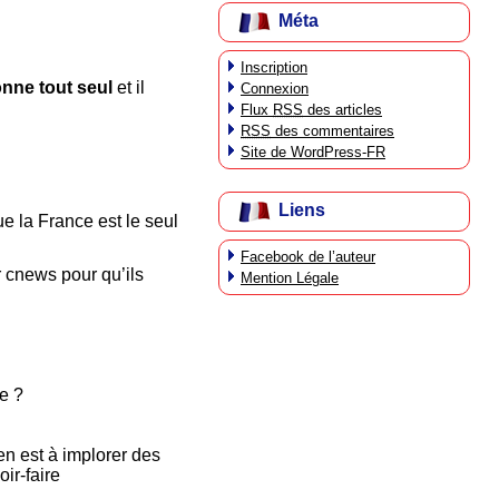
Méta
Inscription
onne tout seul
et il
Connexion
Flux
RSS
des articles
RSS
des commentaires
Site de WordPress-FR
Liens
ue la France est le seul
Facebook de l’auteur
r cnews pour qu’ils
Mention Légale
e ?
n est à implorer des
ir-faire