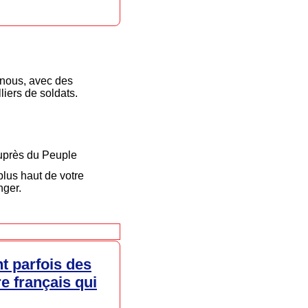
 nous, avec des
liers de soldats.
.
auprès du Peuple
plus haut de votre
nger.
t parfois des
e français qui