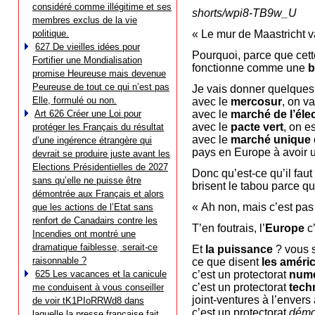
considéré comme illégitime et ses
shorts/wpi8-TB9w_U
membres exclus de la vie
politique.
« Le mur de Maastricht 
627 De vieilles idées pour
Pourquoi, parce que cet
Fortifier une Mondialisation
fonctionne comme une
b
promise Heureuse mais devenue
Peureuse de tout ce qui n’est pas
Je vais donner quelques
Elle, formulé ou non.
avec le
mercosur
, on v
Art 626 Créer une Loi pour
avec le
marché de l’élec
avec le
pacte vert
, on e
protéger les Français du résultat
avec le
marché unique 
d’une ingérence étrangère qui
pays en Europe à avoir u
devrait se produire juste avant les
Elections Présidentielles de 2027
Donc qu’est-ce qu’il fau
sans qu’elle ne puisse être
brisent le tabou parce qu
démontrée aux Français et alors
« Ah non, mais c’est pas 
que les actions de l’Etat sans
renfort de Canadairs contre les
T’en foutrais, l’
Europe
c
Incendies ont montré une
dramatique faiblesse, serait-ce
Et
la puissance
? vous 
raisonnable ?
ce que disent
les améric
625 Les vacances et la canicule
c’est un protectorat
num
c’est un protectorat
tech
me conduisent à vous conseiller
joint-ventures à l’envers
de voir tK1PIoRRWd8 dans
c’est un protectorat
démo
laquelle la presse française fait