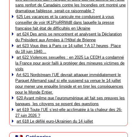
sans renfort de Canadairs contre les Incendies ont montré une
dramatique faiblesse, serait-ce raisonnable ?
625 Les vacances et la canicule me conduisent à vous
conseiller de voir tK1PIoRRWd8 dans laquelle la presse
française fait état de difficultés en Ukraine
art 624 Des amis se rencontrent et analysent la Déclaration
du Président aux Armées à l’Hôtel de Brienne
art 623 Vous êtes à Paris ce 14 juillet ? A 17 heures, Place
du 18 juin 1940…
art 622 Violences sexuelles : en 2025 La CEDH a condamné
la France pour avoir failli à protéger des mineures victimes de
viols
Art 621 Nordstream l’UE devrait attaquer immédiatement le
Parquet Allemand sauf si elle suspend sa venue le 14 juillet
pour mener une enquête limpide et en tirer les conséquences
pour le Monde Entier.
620 Avant même que l’euronumérique ait fait ses preuves les
banques, les citoyens se posent des questions
art 619 Toute l’UE s’est-elle acclimatée à la chaleur des 26-
27 juin 2026 ?
art 618 Le défilé euro-Ukrainien du 14 juillet